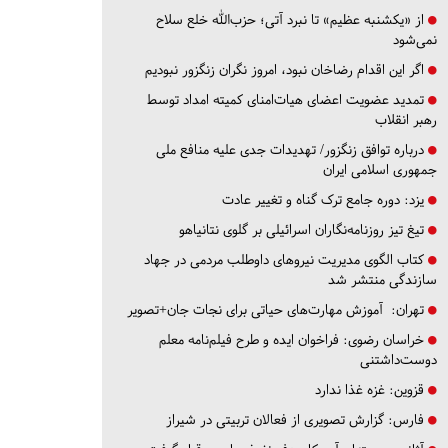
از «یکشنبه عظیم» تا نبرد آتی؛ حزب‌الله خلع سلاح
نمی‌شود
اگر این اقدام رضاخان نبود، امروز نگران زنگزور نبودیم
تمدید عضویت اعضای هیات‌امنای کمیته امداد توسط
رهبر انقلاب
درباره توافق زنگزور/ تهدیدات جدی علیه منافع ملی
جمهوری اسلامی ایران
یزد:
دوره جامع ترک گناه و تغییر عادت
تیغ تیز روزنامه‌نگاران اسرائیلی بر گلوی نتانیاهو
کتاب الگوی مدیریت نیروهای داوطلب مردمی در جهاد
سازندگی منتشر شد
تهران:
آموزش مهارت‌های حیاتی برای نجات جان+تصویر
خراسان رضوی:
فراخوان ایده و طرح فیلم‌نامه معلم
دوست‌داشتنی
قزوین:
غزه غذا ندارد
فارس:
گزارش تصویری از فعالان تربیتی در شیراز