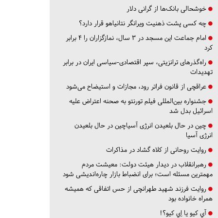
خوشحالی بانک‌ها از گرانی دلار
چه کسی پشت ذهنیت ویرانگر نتانیاهو قرار دارد؟
امام جماعت این مسجد در ۳ سال، نمازگزاران را ۴ برابر
کرد
راه‌گذرهای ترانزیتی، سپر اقتصادی-سیاسی ایران در برابر
تهدیدات
عراقچی از قانون فراتر رود، مجازات و استیضاح می‌شود
جشنواره بین‌المللی فیلم تورنتو به صحنه اعتراض علیه
اسرائیل بدل شد
چین در حال بلعیدن انرژی آسیاچین در حال بلعیدن
انرژی آسیا
روایت روحانی از کلاه گشاد در مذاکرات
رهبرانقلاب در دیدار هیئت دولت: معیشت مردم
مهمترین مسئله است؛ برای انضباط بازار چاره‌اندیشی شود
روایت فرزند شهید طهرانچی از حس اتفاقی که همیشه
همراه خانواده بود
آي كيو يا اِي كيو؟!