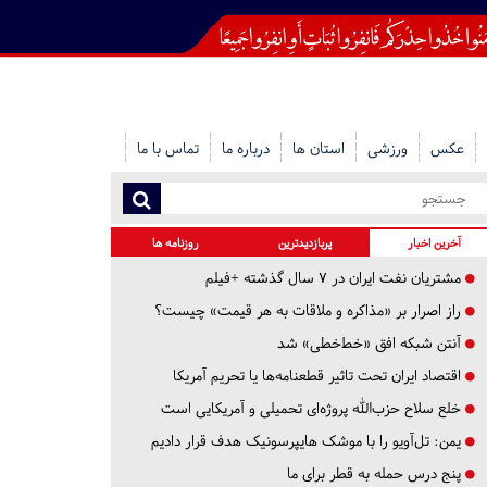
عکس
ورزشی
استان ها
درباره ما
تماس با ما
آخرین اخبار
پربازدیدترین
روزنامه ها
مشتریان نفت ایران در ۷ سال گذشته +فیلم
راز اصرار بر «مذاکره و ملاقات به هر قیمت» چیست؟
آنتن شبکه افق «خط‌خطی» شد
اقتصاد ایران تحت تاثیر قطعنامه‌ها یا تحریم‌ آمریکا
خلع سلاح حزب‌الله پروژه‌ای تحمیلی و آمریکایی است
یمن: تل‌آویو را با موشک هایپرسونیک هدف قرار دادیم
پنج درس‌ حمله به قطر برای ما