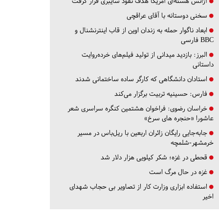
آژانس هسته‌ای آمریکا هدف نفوذ سایبری قرار گرفت
سخنی دوستانه با آقای عراقچی
ابعاد ناگوار حمله به زندان اوین از قاب اینترنشنال و
BBC فارسی
البرز:
بازدید میدانی از تولید فیلم‌های خرده‌روایت
داستانی
استادان دانشگاهی که کارگر ساده ساختمانی شدند
فارس:
حسینیه تربیت برگزار می‌کند
خراسان رضوی:
فراخوان هشتمین کنگره سراسری شعر
عاشورا «حنجره های سرخ»
جابه‌جایی رایگان زائران اربعین با ریل‌باس در مسیر
خرمشهر-شلمچه
قحطی در غزه؛ شکر کیلویی هزار دلار شد
غزه در حال مرگ است
استفاده ابزاری وزارت کار از تصاویر بی حجاب شهدای
اخیر