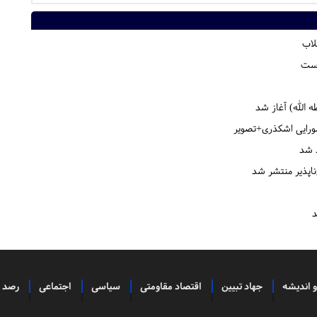
لاب
است
 الله) آغاز شد
شورایی اشکذری+تصویر
د شد
اپذیر منتشر شد
د
و اندیشه
جهاد تبیین
اقتصاد مقاومتی
سیاسی
اجتماعی
رصد