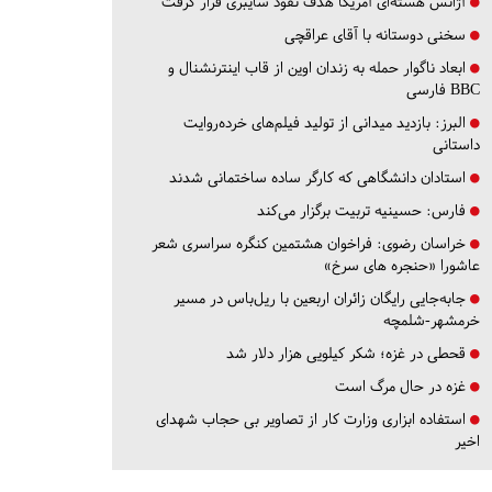
آژانس هسته‌ای آمریکا هدف نفوذ سایبری قرار گرفت
سخنی دوستانه با آقای عراقچی
ابعاد ناگوار حمله به زندان اوین از قاب اینترنشنال و
BBC فارسی
البرز:
بازدید میدانی از تولید فیلم‌های خرده‌روایت
داستانی
استادان دانشگاهی که کارگر ساده ساختمانی شدند
فارس:
حسینیه تربیت برگزار می‌کند
خراسان رضوی:
فراخوان هشتمین کنگره سراسری شعر
عاشورا «حنجره های سرخ»
جابه‌جایی رایگان زائران اربعین با ریل‌باس در مسیر
خرمشهر-شلمچه
قحطی در غزه؛ شکر کیلویی هزار دلار شد
غزه در حال مرگ است
استفاده ابزاری وزارت کار از تصاویر بی حجاب شهدای
اخیر