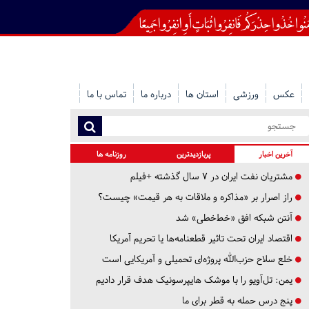
عکس
ورزشی
استان ها
درباره ما
تماس با ما
آخرین اخبار
پربازدیدترین
روزنامه ها
مشتریان نفت ایران در ۷ سال گذشته +فیلم
راز اصرار بر «مذاکره و ملاقات به هر قیمت» چیست؟
آنتن شبکه افق «خط‌خطی» شد
اقتصاد ایران تحت تاثیر قطعنامه‌ها یا تحریم‌ آمریکا
خلع سلاح حزب‌الله پروژه‌ای تحمیلی و آمریکایی است
یمن: تل‌آویو را با موشک هایپرسونیک هدف قرار دادیم
پنج درس‌ حمله به قطر برای ما