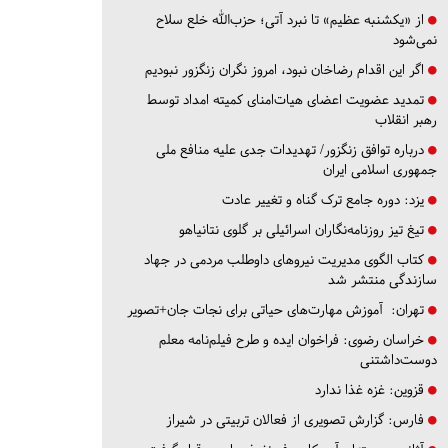
از «یکشنبه عظیم» تا نبرد آتی؛ حزب‌الله خلع سلاح
نمی‌شود
اگر این اقدام رضاخان نبود، امروز نگران زنگزور نبودیم
تمدید عضویت اعضای هیات‌امنای کمیته امداد توسط
رهبر انقلاب
درباره توافق زنگزور/ تهدیدات جدی علیه منافع ملی
جمهوری اسلامی ایران
یزد:
دوره جامع ترک گناه و تغییر عادت
تیغ تیز روزنامه‌نگاران اسرائیلی بر گلوی نتانیاهو
کتاب الگوی مدیریت نیروهای داوطلب مردمی در جهاد
سازندگی منتشر شد
تهران:
آموزش مهارت‌های حیاتی برای نجات جان+تصویر
خراسان رضوی:
فراخوان ایده و طرح فیلم‌نامه معلم
دوست‌داشتنی
قزوین:
غزه غذا ندارد
فارس:
گزارش تصویری از فعالان تربیتی در شیراز