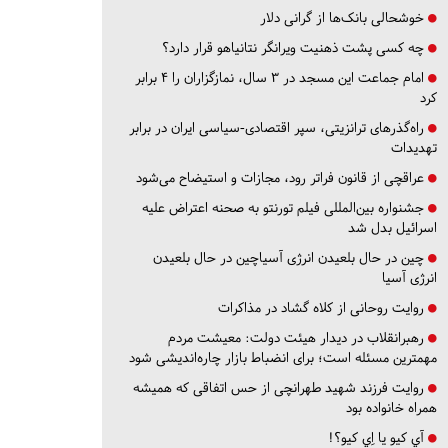
خوشحالی بانک‌ها از گرانی دلار
چه کسی پشت ذهنیت ویرانگر نتانیاهو قرار دارد؟
امام جماعت این مسجد در ۳ سال، نمازگزاران را ۴ برابر
کرد
راه‌گذرهای ترانزیتی، سپر اقتصادی-سیاسی ایران در برابر
تهدیدات
عراقچی از قانون فراتر رود، مجازات و استیضاح می‌شود
جشنواره بین‌المللی فیلم تورنتو به صحنه اعتراض علیه
اسرائیل بدل شد
چین در حال بلعیدن انرژی آسیاچین در حال بلعیدن
انرژی آسیا
روایت روحانی از کلاه گشاد در مذاکرات
رهبرانقلاب در دیدار هیئت دولت: معیشت مردم
مهمترین مسئله است؛ برای انضباط بازار چاره‌اندیشی شود
روایت فرزند شهید طهرانچی از حس اتفاقی که همیشه
همراه خانواده بود
آي كيو يا اِي كيو؟!