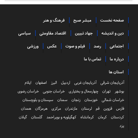
صفحه نخست
مبشر صبح
فرهنگ و هنر
دین و اندیشه
جهاد تبیین
اقتصاد مقاومتی
سیاسی
اجتماعی
رصد
فیلم و صوت
عکس
ورزشی
درباره ما
تماس با ما
استان ها
آذربایجان شرقی
آذربایجان غربی
اردبیل
البرز
اصفهان
ایلام
بوشهر
تهران
چهارمحال و بختیاری
خراسان جنوبی
خراسان رضوی
خراسان شمالی
خوزستان
زنجان
سمنان
سیستان و بلوچستان
فارس
قزوین
قم
لرستان
مازندران
مرکزی
هرمزگان
همدان
کردستان
کرمان
کرمانشاه
کهگیلویه و بویراحمد
گلستان
گیلان
یزد