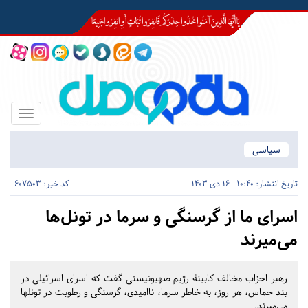
Toggle
igation
سیاسی
تاریخ انتشار:
10:40 - 16 دی 1403
کد خبر: 607503
اسرای ما از گرسنگی و سرما در تونل‌ها
می‌میرند
رهبر احزاب مخالف کابینۀ رژیم‌ صهیونیستی گفت که اسرای اسرائیلی در
بند حماس، هر روز، به خاطر سرما، ناامیدی، گرسنگی و رطوبت در تونلها
می‌میرند.