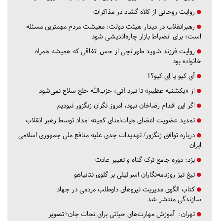
روایت روحانی از کلاه گشاد در مذاکرات
رهبرانقلاب در دیدار هیئت دولت: معیشت مردم مهمترین مسئله
است؛ برای انضباط بازار چاره‌اندیشی شود
روایت فرزند شهید طهرانچی از حس اتفاقی که همیشه همراه
خانواده بود
آي كيو يا اِي كيو؟!
از «یکشنبه عظیم» تا نبرد آتی؛ حزب‌الله خلع سلاح نمی‌شود
اگر این اقدام رضاخان نبود، امروز نگران زنگزور نبودیم
تمدید عضویت اعضای هیات‌امنای کمیته امداد توسط رهبر انقلاب
درباره توافق زنگزور/ تهدیدات جدی علیه منافع ملی جمهوری اسلامی
ایران
یزد:
دوره جامع ترک گناه و تغییر عادت
تیغ تیز روزنامه‌نگاران اسرائیلی بر گلوی نتانیاهو
کتاب الگوی مدیریت نیروهای داوطلب مردمی در جهاد
سازندگی منتشر شد
تهران:
آموزش مهارت‌های حیاتی برای نجات جان+تصویر