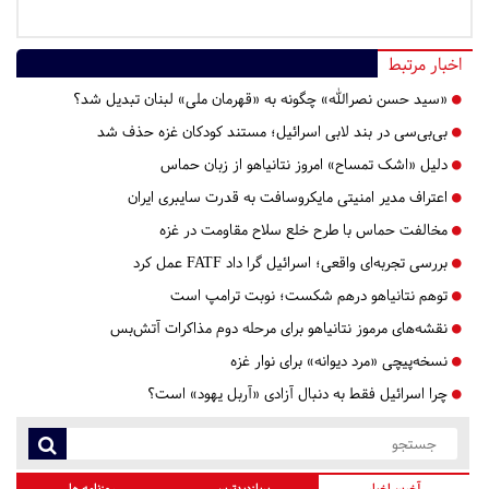
اخبار مرتبط
«سید حسن نصرالله» چگونه به «قهرمان ملی» لبنان تبدیل شد؟
بی‌بی‌سی در بند لابی اسرائیل؛ مستند کودکان غزه حذف شد
دلیل «اشک تمساح» امروز نتانیاهو از زبان حماس
اعتراف مدیر امنیتی مایکروسافت به قدرت سایبری ایران
مخالفت حماس با طرح خلع سلاح مقاومت در غزه
بررسی تجربه‌ای واقعی؛ اسرائیل گرا داد FATF عمل کرد
توهم نتانیاهو درهم شکست؛ نوبت ترامپ است
نقشه‌های مرموز نتانیاهو برای مرحله دوم مذاکرات آتش‌بس
نسخه‌پیچی «مرد دیوانه» برای نوار غزه
چرا اسرائیل فقط به دنبال آزادی «آربل یهود» است؟
آخرین اخبار
پربازدیدترین
روزنامه ها