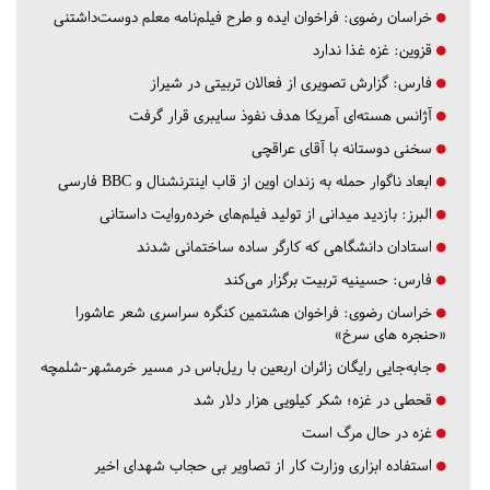
خراسان رضوی:
فراخوان ایده و طرح فیلم‌نامه معلم دوست‌داشتنی
قزوین:
غزه غذا ندارد
فارس:
گزارش تصویری از فعالان تربیتی در شیراز
آژانس هسته‌ای آمریکا هدف نفوذ سایبری قرار گرفت
سخنی دوستانه با آقای عراقچی
ابعاد ناگوار حمله به زندان اوین از قاب اینترنشنال و BBC فارسی
البرز:
بازدید میدانی از تولید فیلم‌های خرده‌روایت داستانی
استادان دانشگاهی که کارگر ساده ساختمانی شدند
فارس:
حسینیه تربیت برگزار می‌کند
خراسان رضوی:
فراخوان هشتمین کنگره سراسری شعر عاشورا
«حنجره های سرخ»
جابه‌جایی رایگان زائران اربعین با ریل‌باس در مسیر خرمشهر-شلمچه
قحطی در غزه؛ شکر کیلویی هزار دلار شد
غزه در حال مرگ است
استفاده ابزاری وزارت کار از تصاویر بی حجاب شهدای اخیر