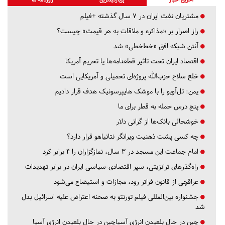
مشتریان نفت ایران در ۷ سال گذشته +فیلم
راز اصرار بر «مذاکره و ملاقات به هر قیمت» چیست؟
آنتن شبکه افق «خط‌خطی» شد
اقتصاد ایران تحت تاثیر قطعنامه‌ها یا تحریم‌ آمریکا
خلع سلاح حزب‌الله پروژه‌ای تحمیلی و آمریکایی است
یمن: تل‌آویو را با موشک هایپرسونیک هدف قرار دادیم
پنج درس‌ حمله به قطر برای ما
خوشحالی بانک‌ها از گرانی دلار
چه کسی پشت ذهنیت ویرانگر نتانیاهو قرار دارد؟
امام جماعت این مسجد در ۳ سال، نمازگزاران را ۴ برابر کرد
راه‌گذرهای ترانزیتی، سپر اقتصادی-سیاسی ایران در برابر تهدیدات
عراقچی از قانون فراتر رود، مجازات و استیضاح می‌شود
جشنواره بین‌المللی فیلم تورنتو به صحنه اعتراض علیه اسرائیل بدل
شد
چین در حال بلعیدن انرژی آسیاچین در حال بلعیدن انرژی آسیا