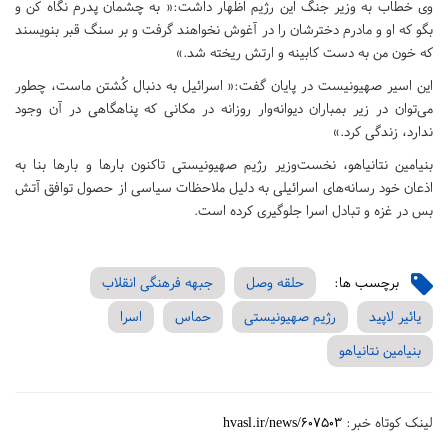
وی خطاب به وزیر جنگ این رژیم ‌اظهار داشت:« به چشمان پدرم نگاه کن و
بگو که او و مادرم دخترشان را در آغوش نخواهند گرفت و بر سنگ قبر بنویسند
که خون من به دست کابینه و ارتش ریخته شد.»
این اسیر صهیونیست در پایان گفت:« اسرائیل به دنبال کُشتن ماست، چطور
می‌توان در زیر بمباران دیوانه‌وار روزانه در مکانی که پناهگاهی در آن وجود
ندارد، زندگی کرد.»
بنیامین نتانیاهو، نخست‌وزیر رژیم صهیونیستی تاکنون بارها و بارها بنا به
اذعان خود رسانه‌های اسرائیلی به دلیل ملاحظات سیاسی از حصول توافق آتش
بس در غزه و تبادل اسرا جلوگیری کرده است.
برچسب ها:
حلقه وصل
جبهه فرهنگی انقلاب
یائیر لاپید
رژیم‌ صهیونیستی
حماس
اسرا
بنیامین نتانیاهو
لینک کوتاه خبر:
hvasl.ir/news/607503