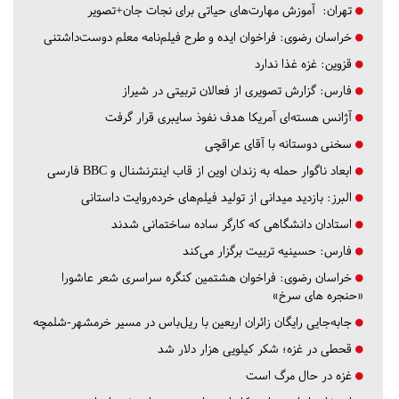
تهران:
آموزش مهارت‌های حیاتی برای نجات جان+تصویر
خراسان رضوی:
فراخوان ایده و طرح فیلم‌نامه معلم دوست‌داشتنی
قزوین:
غزه غذا ندارد
فارس:
گزارش تصویری از فعالان تربیتی در شیراز
آژانس هسته‌ای آمریکا هدف نفوذ سایبری قرار گرفت
سخنی دوستانه با آقای عراقچی
ابعاد ناگوار حمله به زندان اوین از قاب اینترنشنال و BBC فارسی
البرز:
بازدید میدانی از تولید فیلم‌های خرده‌روایت داستانی
استادان دانشگاهی که کارگر ساده ساختمانی شدند
فارس:
حسینیه تربیت برگزار می‌کند
خراسان رضوی:
فراخوان هشتمین کنگره سراسری شعر عاشورا
«حنجره های سرخ»
جابه‌جایی رایگان زائران اربعین با ریل‌باس در مسیر خرمشهر-شلمچه
قحطی در غزه؛ شکر کیلویی هزار دلار شد
غزه در حال مرگ است