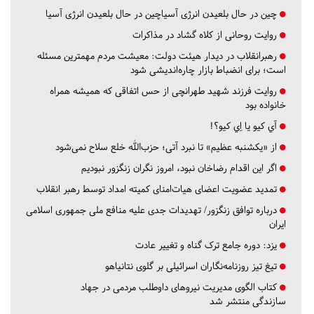
چین در حال بلعیدن انرژی آسیاچین در حال بلعیدن انرژی آسیا
روایت روحانی از کلاه گشاد در مذاکرات
رهبرانقلاب در دیدار هیئت دولت: معیشت مردم مهمترین مسئله
است؛ برای انضباط بازار چاره‌اندیشی شود
روایت فرزند شهید طهرانچی از حس اتفاقی که همیشه همراه
خانواده بود
آي كيو يا اِي كيو؟!
از «یکشنبه عظیم» تا نبرد آتی؛ حزب‌الله خلع سلاح نمی‌شود
اگر این اقدام رضاخان نبود، امروز نگران زنگزور نبودیم
تمدید عضویت اعضای هیات‌امنای کمیته امداد توسط رهبر انقلاب
درباره توافق زنگزور/ تهدیدات جدی علیه منافع ملی جمهوری اسلامی
ایران
یزد:
دوره جامع ترک گناه و تغییر عادت
تیغ تیز روزنامه‌نگاران اسرائیلی بر گلوی نتانیاهو
کتاب الگوی مدیریت نیروهای داوطلب مردمی در جهاد
سازندگی منتشر شد