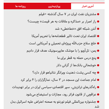
آخرین اخبار
پربازدیدترین
روزنامه ها
مشتریان نفت ایران در ۷ سال گذشته +فیلم
راز اصرار بر «مذاکره و ملاقات به هر قیمت» چیست؟
آنتن شبکه افق «خط‌خطی» شد
اقتصاد ایران تحت تاثیر قطعنامه‌ها یا تحریم‌ آمریکا
خلع سلاح حزب‌الله پروژه‌ای تحمیلی و آمریکایی است
یمن: تل‌آویو را با موشک هایپرسونیک هدف قرار دادیم
پنج درس‌ حمله به قطر برای ما
خوشحالی بانک‌ها از گرانی دلار
چه کسی پشت ذهنیت ویرانگر نتانیاهو قرار دارد؟
امام جماعت این مسجد در ۳ سال، نمازگزاران را ۴ برابر کرد
راه‌گذرهای ترانزیتی، سپر اقتصادی-سیاسی ایران در برابر تهدیدات
عراقچی از قانون فراتر رود، مجازات و استیضاح می‌شود
جشنواره بین‌المللی فیلم تورنتو به صحنه اعتراض علیه اسرائیل بدل
شد