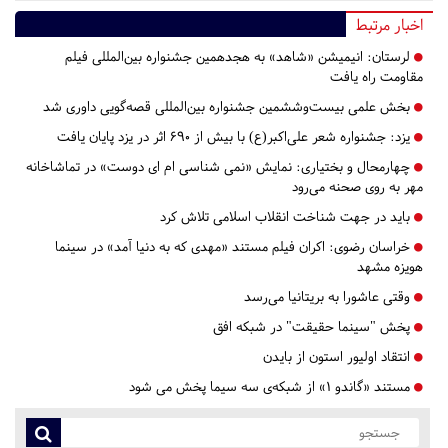
اخبار مرتبط
لرستان:
انیمیشن «شاهد» به هجدهمین جشنواره بین‌المللی فیلم
مقاومت راه یافت
بخش علمی بیست‌وششمین جشنواره بین‌المللی قصه‌گویی داوری شد
یزد:
جشنواره شعر علی‌اکبر(ع) با بیش از ۶۹۰ اثر در یزد پایان یافت
چهارمحال و بختیاری:
نمایش «نمی شناسی ام ای دوست» در تماشاخانه
مهر به روی صحنه می‌رود
باید در جهت شناخت انقلاب اسلامی تلاش کرد
خراسان رضوی:
اکران فیلم مستند «مهدی که به دنیا آمد» در سینما
هویزه مشهد
وقتی عاشورا به بریتانیا می‌رسد
پخش "سینما حقیقت" در شبکه افق
انتقاد اولیور استون از بایدن
مستند «گاندو ۱» از شبکه‌ی سه سیما پخش می شود