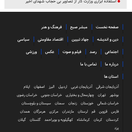
استفاده ابزاری وزارت کار از تصاویر بی حجاب شهدای اخیر
صفحه نخست
مبشر صبح
فرهنگ و هنر
دین و اندیشه
جهاد تبیین
اقتصاد مقاومتی
سیاسی
اجتماعی
رصد
فیلم و صوت
عکس
ورزشی
درباره ما
تماس با ما
استان ها
آذربایجان شرقی
آذربایجان غربی
اردبیل
البرز
اصفهان
ایلام
بوشهر
تهران
چهارمحال و بختیاری
خراسان جنوبی
خراسان رضوی
خراسان شمالی
خوزستان
زنجان
سمنان
سیستان و بلوچستان
فارس
قزوین
قم
لرستان
مازندران
مرکزی
هرمزگان
همدان
کردستان
کرمان
کرمانشاه
کهگیلویه و بویراحمد
گلستان
گیلان
یزد