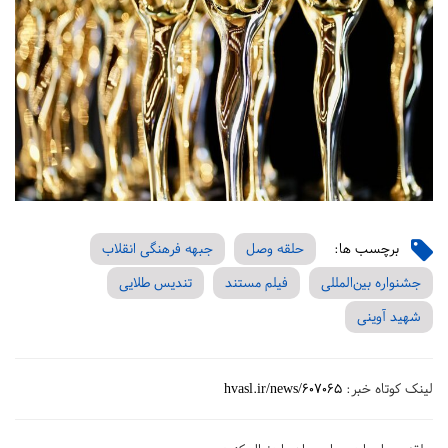
برچسب ها:
حلقه وصل
جبهه فرهنگی انقلاب
جشنواره بین‌المللی
فیلم مستند
تندیس طلایی
شهید آوینی
لینک کوتاه خبر:
hvasl.ir/news/607065