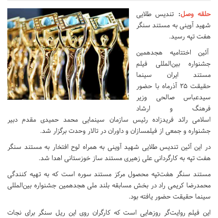
حلقه وصل
:
تندیس طلایی
شهید آوینی به مستند سنگر
هفت تپه رسید.
آئین اختتامیه هجدهمین
جشنواره بین‌المللی فیلم
مستند ایران سینما
حقیقت ۲۵ آذرماه با حضور
سیدعباس صالحی وزیر
فرهنگ و ارشاد
اسلامی رائد فریدزاده رئیس سازمان سینمایی محمد حمیدی مقدم دبیر
جشنواره و جمعی از فیلمسازان و داوران در تالار وحدت برگزار شد.
در این آئین تندیس طلایی شهید آوینی به همراه لوح افتخار به مستند سنگر
هفت تپه به کارگردانی علی زهیری مستند ساز خوزستانی اهدا شد.
مستند سنگر هفت‌تپه محصول مرکز مستند سوره است که به تهیه کنندگی
محمدرضا کریمی راد در بخش مسابقه بلند ملی هجدهمین جشنواره بین‌المللی
سینما حقیقت حضور یافته بود.
این فیلم روایت‌گر روزهایی است که کارگران روی این ریل سنگر برای نجات