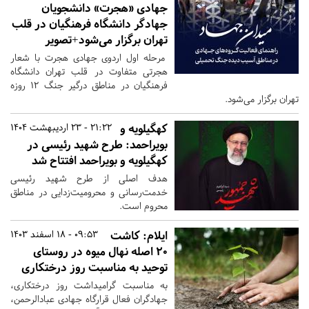
جهادی «هجرت» دانشجویان
جهادگر دانشگاه فرهنگیان در قلب
تهران برگزار می‌شود+تصویر
مرحله اول اردوی جهادی هجرت با شعار
هجرتی متفاوت در قلب تهران دانشگاه
فرهنگیان در مناطق درگیر جنگ ۱۲ روزه
تهران برگزار می‌شود.
کهگیلویه و
21:22 - 23 اردیبهشت 1404
بویراحمد:
طرح شهید رئیسی در
کهگیلویه و بویراحمد افتتاح شد
هدف اصلی از طرح شهید رئیسی
خدمت‌رسانی و محرومیت‌زدایی در مناطق
محروم است.
ایلام:
کاشت
09:53 - 18 اسفند 1403
20 اصله نهال میوه در روستای
توحید به مناسبت روز درختکاری
به مناسبت گرامیداشت روز درختکاری،
جهادگران فعال قرارگاه جهادی عبادالرحمن،