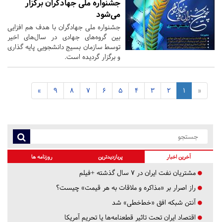
جشنواره ملی جهادگران برگزار
می‌شود
جشنواره ملی جهادگران با هدف هم افزایی
بین گروه‌­های جهادی در سال­‌های اخیر
توسط سازمان بسیج دانشجویی پایه گذاری
و برگزار گردیده است.
»
9
8
7
6
5
4
3
2
1
«
آخرین اخبار
پربازدیدترین
روزنامه ها
مشتریان نفت ایران در ۷ سال گذشته +فیلم
راز اصرار بر «مذاکره و ملاقات به هر قیمت» چیست؟
آنتن شبکه افق «خط‌خطی» شد
اقتصاد ایران تحت تاثیر قطعنامه‌ها یا تحریم‌ آمریکا