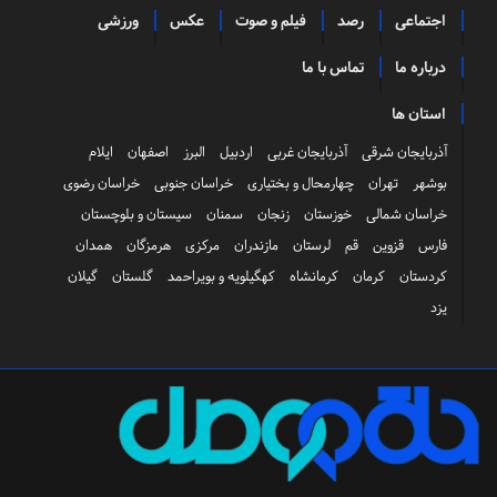
اجتماعی
رصد
فیلم و صوت
عکس
ورزشی
درباره ما
تماس با ما
استان ها
آذربایجان شرقی
آذربایجان غربی
اردبیل
البرز
اصفهان
ایلام
بوشهر
تهران
چهارمحال و بختیاری
خراسان جنوبی
خراسان رضوی
خراسان شمالی
خوزستان
زنجان
سمنان
سیستان و بلوچستان
فارس
قزوین
قم
لرستان
مازندران
مرکزی
هرمزگان
همدان
کردستان
کرمان
کرمانشاه
کهگیلویه و بویراحمد
گلستان
گیلان
یزد