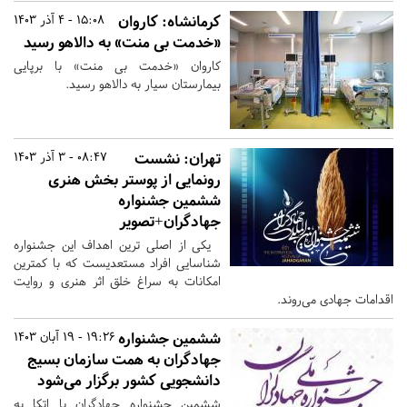
کرمانشاه:
کاروان
15:08 - 4 آذر 1403
«خدمت بی منت» به دالاهو رسید
کاروان «خدمت بی منت» با برپایی
بیمارستان سیار به دالاهو رسید.
تهران:
نشست
08:47 - 3 آذر 1403
رونمایی از پوستر بخش هنری
ششمین جشنواره
جهادگران+تصویر
یکی از اصلی ترین اهداف این جشنواره
شناسایی افراد مستعدیست که با کمترین
امکانات به سراغ خلق اثر هنری و روایت
اقدامات جهادی می‌روند.
ششمین جشنواره
19:26 - 19 آبان 1403
جهادگران به همت سازمان بسیج
دانشجویی کشور برگزار می‌شود
ششمین جشنواره جهادگران با اتکا به