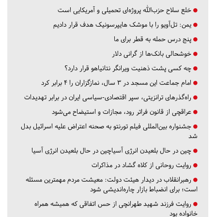
خلع سلاح حزب‌الله پروژه‌ای تحمیلی و آمریکایی است
یمن: تل‌آویو را با موشک هایپرسونیک هدف قرار دادیم
پنج درس‌ حمله به قطر برای ما
خوشحالی بانک‌ها از گرانی دلار
چه کسی پشت ذهنیت ویرانگر نتانیاهو قرار دارد؟
امام جماعت این مسجد در ۳ سال، نمازگزاران را ۴ برابر کرد
راه‌گذرهای ترانزیتی، سپر اقتصادی-سیاسی ایران در برابر تهدیدات
عراقچی از قانون فراتر رود، مجازات و استیضاح می‌شود
جشنواره بین‌المللی فیلم تورنتو به صحنه اعتراض علیه اسرائیل بدل
شد
چین در حال بلعیدن انرژی آسیاچین در حال بلعیدن انرژی آسیا
روایت روحانی از کلاه گشاد در مذاکرات
رهبرانقلاب در دیدار هیئت دولت: معیشت مردم مهمترین مسئله
است؛ برای انضباط بازار چاره‌اندیشی شود
روایت فرزند شهید طهرانچی از حس اتفاقی که همیشه همراه
خانواده بود