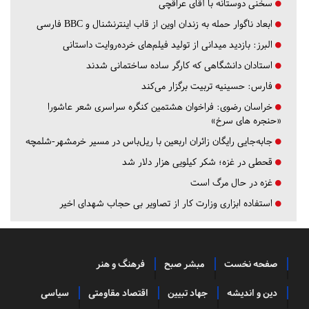
سخنی دوستانه با آقای عراقچی
ابعاد ناگوار حمله به زندان اوین از قاب اینترنشنال و BBC فارسی
البرز:
بازدید میدانی از تولید فیلم‌های خرده‌روایت داستانی
استادان دانشگاهی که کارگر ساده ساختمانی شدند
فارس:
حسینیه تربیت برگزار می‌کند
خراسان رضوی:
فراخوان هشتمین کنگره سراسری شعر عاشورا
«حنجره های سرخ»
جابه‌جایی رایگان زائران اربعین با ریل‌باس در مسیر خرمشهر-شلمچه
قحطی در غزه؛ شکر کیلویی هزار دلار شد
غزه در حال مرگ است
استفاده ابزاری وزارت کار از تصاویر بی حجاب شهدای اخیر
صفحه نخست
مبشر صبح
فرهنگ و هنر
دین و اندیشه
جهاد تبیین
اقتصاد مقاومتی
سیاسی