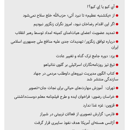
آي كيو يا اِي كيو؟!
از «یکشنبه عظیم» تا نبرد آتی؛ حزب‌الله خلع سلاح نمی‌شود
اگر این اقدام رضاخان نبود، امروز نگران زنگزور نبودیم
تمدید عضویت اعضای هیات‌امنای کمیته امداد توسط رهبر انقلاب
درباره توافق زنگزور/ تهدیدات جدی علیه منافع ملی جمهوری اسلامی
ایران
یزد:
دوره جامع ترک گناه و تغییر عادت
تیغ تیز روزنامه‌نگاران اسرائیلی بر گلوی نتانیاهو
کتاب الگوی مدیریت نیروهای داوطلب مردمی در جهاد
سازندگی منتشر شد
تهران:
آموزش مهارت‌های حیاتی برای نجات جان+تصویر
خراسان رضوی:
فراخوان ایده و طرح فیلم‌نامه معلم دوست‌داشتنی
قزوین:
غزه غذا ندارد
فارس:
گزارش تصویری از فعالان تربیتی در شیراز
آژانس هسته‌ای آمریکا هدف نفوذ سایبری قرار گرفت