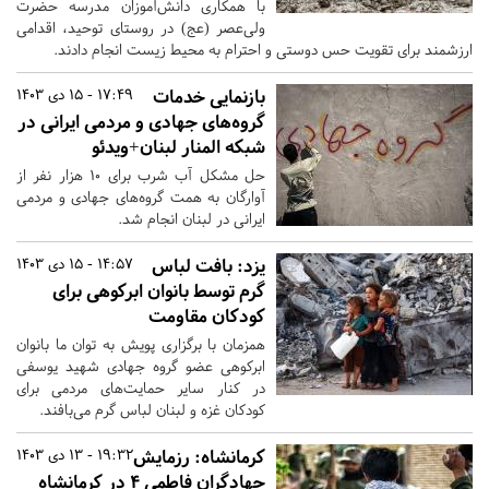
با همکاری دانش‌آموزان مدرسه حضرت
ولی‌عصر (عج) در روستای توحید، اقدامی
ارزشمند برای تقویت حس دوستی و احترام به محیط زیست انجام دادند.
​​​​​​​بازنمایی خدمات
17:49 - 15 دی 1403
گروه‌های جهادی و مردمی ایرانی در
شبکه المنار لبنان+ویدئو
حل مشکل آب شرب برای ۱۰ هزار نفر از
آوارگان به همت گروه‌های جهادی و مردمی
ایرانی در لبنان انجام شد.
یزد:
بافت لباس
14:57 - 15 دی 1403
گرم توسط بانوان ابرکوهی برای
کودکان مقاومت
همزمان با برگزاری پویش به توان ما بانوان
ابرکوهی عضو گروه جهادی شهید یوسفی
در کنار سایر حمایت‌های مردمی برای
کودکان غزه و لبنان لباس گرم می‌بافند.
کرمانشاه:
رزمایش
19:32 - 13 دی 1403
جهادگران فاطمی ۴ در کرمانشاه