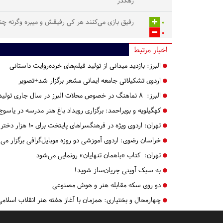
رهگذر
0
رفیق بازی می‌کنند هر کی رفیقش و میبره وگرنه چن
0
اخبار مرتبط
البرز:
بازدید میدانی از تولید فیلم‌های خرده‌روایت داستانی
اردوی تشکیلاتی جامعه ایمانی مشعر برگزار شد+تصویر
البرز:
۸ نماهنگ در خصوص محلات البرز در سال جاری تولید می‌شود+تصویر
کهگیلویه و بویراحمد:
برگزاری رویداد باغ هنر مدرسه در یاسوج
تهران:
اردوی ویژه در فرهنگسراهای پایتخت برای ۱۰ هزار دختر نوجوان برگزار می‌شود
خراسان رضوی:
اردوی آموزشی دو روزه موبایل‌گرافی برگزار می‌
تهران:
کتاب «باهمان تنهایان» رونمایی می‌شود
به سبک آوینی جریان‌ساز شوید!
دو روی سکه مقابله هنر و هوش مصنوعی
چهارمحال و بختیاری:
همزمان با آغاز هفته هنر انقلاب اسلا