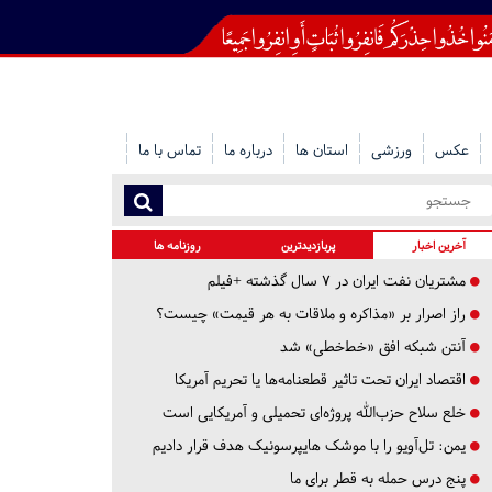
عکس
ورزشی
استان ها
درباره ما
تماس با ما
آخرین اخبار
پربازدیدترین
روزنامه ها
مشتریان نفت ایران در ۷ سال گذشته +فیلم
راز اصرار بر «مذاکره و ملاقات به هر قیمت» چیست؟
آنتن شبکه افق «خط‌خطی» شد
اقتصاد ایران تحت تاثیر قطعنامه‌ها یا تحریم‌ آمریکا
خلع سلاح حزب‌الله پروژه‌ای تحمیلی و آمریکایی است
یمن: تل‌آویو را با موشک هایپرسونیک هدف قرار دادیم
پنج درس‌ حمله به قطر برای ما