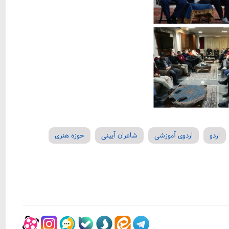
اردو
اردوی آموزشی
شاعران آیینی
حوزه هنری