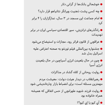
خوشحالی بانک‌ها از گرانی دلار
چه کسی پشت ذهنیت ویرانگر نتانیاهو قرار دارد؟
امام جماعت این مسجد در ۳ سال، نمازگزاران را ۴ برابر
کرد
راه‌گذرهای ترانزیتی، سپر اقتصادی-سیاسی ایران در برابر
تهدیدات
عراقچی از قانون فراتر رود، مجازات و استیضاح می‌شود
جشنواره بین‌المللی فیلم تورنتو به صحنه اعتراض علیه
اسرائیل بدل شد
چین در حال بلعیدن انرژی آسیاچین در حال بلعیدن
انرژی آسیا
روایت روحانی از کلاه گشاد در مذاکرات
رهبرانقلاب در دیدار هیئت دولت: معیشت مردم
مهمترین مسئله است؛ برای انضباط بازار چاره‌اندیشی شود
روایت فرزند شهید طهرانچی از حس اتفاقی که همیشه
همراه خانواده بود
آي كيو يا اِي كيو؟!