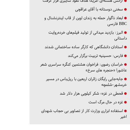
آژانس هسته‌ای آمریکا هدف نفوذ سایبری قرار گرفت
سخنی دوستانه با آقای عراقچی
ابعاد ناگوار حمله به زندان اوین از قاب اینترنشنال و
BBC فارسی
البرز:
بازدید میدانی از تولید فیلم‌های خرده‌روایت
داستانی
استادان دانشگاهی که کارگر ساده ساختمانی شدند
فارس:
حسینیه تربیت برگزار می‌کند
خراسان رضوی:
فراخوان هشتمین کنگره سراسری شعر
عاشورا «حنجره های سرخ»
جابه‌جایی رایگان زائران اربعین با ریل‌باس در مسیر
خرمشهر-شلمچه
قحطی در غزه؛ شکر کیلویی هزار دلار شد
غزه در حال مرگ است
استفاده ابزاری وزارت کار از تصاویر بی حجاب شهدای
اخیر