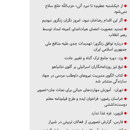
از «یکشنبه عظیم» تا نبرد آتی؛ حزب‌الله خلع سلاح
نمی‌شود
اگر این اقدام رضاخان نبود، امروز نگران زنگزور نبودیم
تمدید عضویت اعضای هیات‌امنای کمیته امداد توسط
رهبر انقلاب
درباره توافق زنگزور/ تهدیدات جدی علیه منافع ملی
جمهوری اسلامی ایران
یزد:
دوره جامع ترک گناه و تغییر عادت
تیغ تیز روزنامه‌نگاران اسرائیلی بر گلوی نتانیاهو
کتاب الگوی مدیریت نیروهای داوطلب مردمی در جهاد
سازندگی منتشر شد
تهران:
آموزش مهارت‌های حیاتی برای نجات جان+تصویر
خراسان رضوی:
فراخوان ایده و طرح فیلم‌نامه معلم
دوست‌داشتنی
قزوین:
غزه غذا ندارد
فارس:
گزارش تصویری از فعالان تربیتی در شیراز