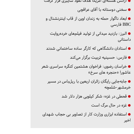
آژانس هسته‌ای آمریکا هدف نفوذ سایبری قرار گرفت
سخنی دوستانه با آقای عراقچی
ابعاد ناگوار حمله به زندان اوین از قاب اینترنشنال و
BBC فارسی
البرز:
بازدید میدانی از تولید فیلم‌های خرده‌روایت
داستانی
استادان دانشگاهی که کارگر ساده ساختمانی شدند
فارس:
حسینیه تربیت برگزار می‌کند
خراسان رضوی:
فراخوان هشتمین کنگره سراسری شعر
عاشورا «حنجره های سرخ»
جابه‌جایی رایگان زائران اربعین با ریل‌باس در مسیر
خرمشهر-شلمچه
قحطی در غزه؛ شکر کیلویی هزار دلار شد
غزه در حال مرگ است
استفاده ابزاری وزارت کار از تصاویر بی حجاب شهدای
اخیر