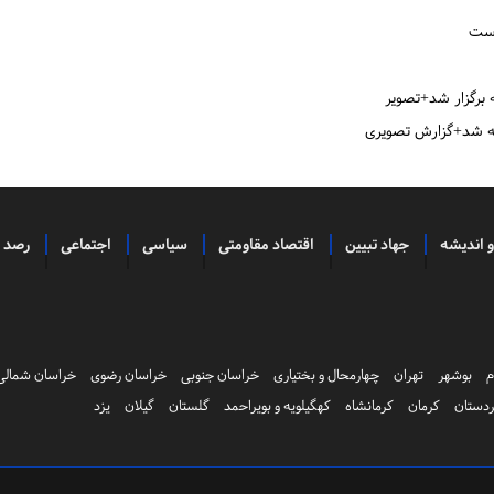
است
و اندیشه
جهاد تبیین
اقتصاد مقاومتی
سیاسی
اجتماعی
رصد
م
بوشهر
تهران
چهارمحال و بختیاری
خراسان جنوبی
خراسان رضوی
خراسان شمالی
دستان
کرمان
کرمانشاه
کهگیلویه و بویراحمد
گلستان
گیلان
یزد