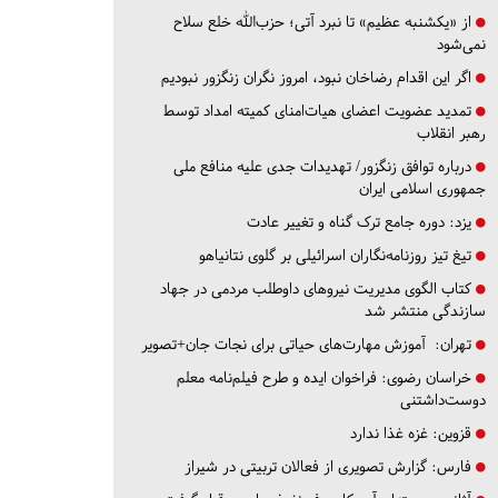
از «یکشنبه عظیم» تا نبرد آتی؛ حزب‌الله خلع سلاح
نمی‌شود
اگر این اقدام رضاخان نبود، امروز نگران زنگزور نبودیم
تمدید عضویت اعضای هیات‌امنای کمیته امداد توسط
رهبر انقلاب
درباره توافق زنگزور/ تهدیدات جدی علیه منافع ملی
جمهوری اسلامی ایران
یزد:
دوره جامع ترک گناه و تغییر عادت
تیغ تیز روزنامه‌نگاران اسرائیلی بر گلوی نتانیاهو
کتاب الگوی مدیریت نیروهای داوطلب مردمی در جهاد
سازندگی منتشر شد
تهران:
آموزش مهارت‌های حیاتی برای نجات جان+تصویر
خراسان رضوی:
فراخوان ایده و طرح فیلم‌نامه معلم
دوست‌داشتنی
قزوین:
غزه غذا ندارد
فارس:
گزارش تصویری از فعالان تربیتی در شیراز