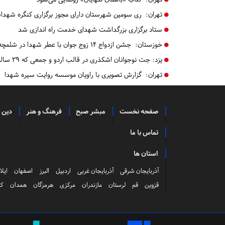
تهران:
ری سومین شهرستان دارای مجوز برگزاری کنگره شهد
ستاد برگزاری بزرگداشت شهدای خدمت راه اندازی شد
خوزستان:
جشن ازدواج ۱۴ زوج جوان با عطر شهدا در شلمچه برگزار شد+تصویر
یزد:
جت نوجوانان اشکذری در قالب اردو و جمعی که ۲۹ ساله شد+گزارش تصویری
تهران:
گزارش تصویری با راویان موسسه روایت سیره شهدا
صفحه نخست
مبشر صبح
فرهنگ و هنر
دین 
تماس با ما
استان ها
آذربایجان شرقی
آذربایجان غربی
اردبیل
البرز
اصفهان
ایلا
قزوین
قم
لرستان
مازندران
مرکزی
هرمزگان
همدان
کر