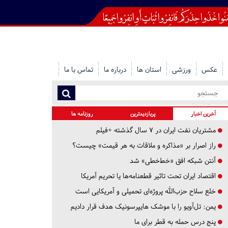
عکس
ورزشی
استان ها
درباره ما
تماس با ما
آخرین اخبار
پربازدیدترین
روزنامه ها
مشتریان نفت ایران در ۷ سال گذشته +فیلم
راز اصرار بر «مذاکره و ملاقات به هر قیمت» چیست؟
آنتن شبکه افق «خط‌خطی» شد
اقتصاد ایران تحت تاثیر قطعنامه‌ها یا تحریم‌ آمریکا
خلع سلاح حزب‌الله پروژه‌ای تحمیلی و آمریکایی است
یمن: تل‌آویو را با موشک هایپرسونیک هدف قرار دادیم
پنج درس‌ حمله به قطر برای ما