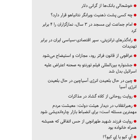
خوشحالی بانک‌ها از گرانی دلار
چه کسی پشت ذهنیت ویرانگر نتانیاهو قرار دارد؟
امام جماعت این مسجد در ۳ سال، نمازگزاران را ۴ برابر
کرد
راه‌گذرهای ترانزیتی، سپر اقتصادی-سیاسی ایران در برابر
تهدیدات
عراقچی از قانون فراتر رود، مجازات و استیضاح می‌شود
جشنواره بین‌المللی فیلم تورنتو به صحنه اعتراض علیه
اسرائیل بدل شد
چین در حال بلعیدن انرژی آسیاچین در حال بلعیدن
انرژی آسیا
روایت روحانی از کلاه گشاد در مذاکرات
رهبرانقلاب در دیدار هیئت دولت: معیشت مردم
مهمترین مسئله است؛ برای انضباط بازار چاره‌اندیشی شود
روایت فرزند شهید طهرانچی از حس اتفاقی که همیشه
همراه خانواده بود
آي كيو يا اِي كيو؟!