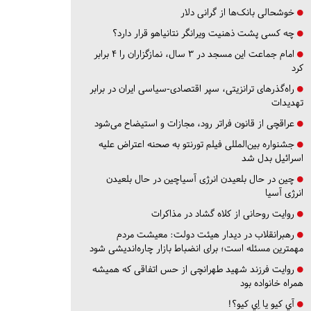
خوشحالی بانک‌ها از گرانی دلار
چه کسی پشت ذهنیت ویرانگر نتانیاهو قرار دارد؟
امام جماعت این مسجد در ۳ سال، نمازگزاران را ۴ برابر
کرد
راه‌گذرهای ترانزیتی، سپر اقتصادی-سیاسی ایران در برابر
تهدیدات
عراقچی از قانون فراتر رود، مجازات و استیضاح می‌شود
جشنواره بین‌المللی فیلم تورنتو به صحنه اعتراض علیه
اسرائیل بدل شد
چین در حال بلعیدن انرژی آسیاچین در حال بلعیدن
انرژی آسیا
روایت روحانی از کلاه گشاد در مذاکرات
رهبرانقلاب در دیدار هیئت دولت: معیشت مردم
مهمترین مسئله است؛ برای انضباط بازار چاره‌اندیشی شود
روایت فرزند شهید طهرانچی از حس اتفاقی که همیشه
همراه خانواده بود
آي كيو يا اِي كيو؟!