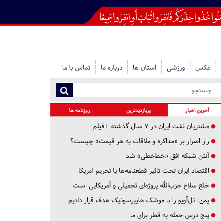
عکس
ورزشی
استان ها
درباره ما
تماس با ما
آخرین اخبار
پربازدیدترین
روزنامه ها
مشتریان نفت ایران در ۷ سال گذشته +فیلم
راز اصرار بر «مذاکره و ملاقات به هر قیمت» چیست؟
آنتن شبکه افق «خط‌خطی» شد
اقتصاد ایران تحت تاثیر قطعنامه‌ها یا تحریم‌ آمریکا
خلع سلاح حزب‌الله پروژه‌ای تحمیلی و آمریکایی است
یمن: تل‌آویو را با موشک هایپرسونیک هدف قرار دادیم
پنج درس‌ حمله به قطر برای ما