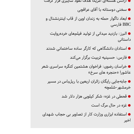
آژانس هسته‌ای آمریکا هدف نفوذ سایبری قرار گرفت
سخنی دوستانه با آقای عراقچی
ابعاد ناگوار حمله به زندان اوین از قاب اینترنشنال و
BBC فارسی
البرز:
بازدید میدانی از تولید فیلم‌های خرده‌روایت
داستانی
استادان دانشگاهی که کارگر ساده ساختمانی شدند
فارس:
حسینیه تربیت برگزار می‌کند
خراسان رضوی:
فراخوان هشتمین کنگره سراسری شعر
عاشورا «حنجره های سرخ»
جابه‌جایی رایگان زائران اربعین با ریل‌باس در مسیر
خرمشهر-شلمچه
قحطی در غزه؛ شکر کیلویی هزار دلار شد
غزه در حال مرگ است
استفاده ابزاری وزارت کار از تصاویر بی حجاب شهدای
اخیر