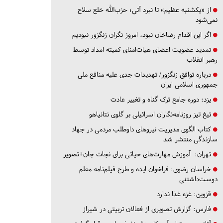
از «یکشنبه عظیم» تا نبرد آتی؛ حزب‌الله خلع سلاح
نمی‌شود
اگر این اقدام رضاخان نبود، امروز نگران زنگزور نبودیم
تمدید عضویت اعضای هیات‌امنای کمیته امداد توسط
رهبر انقلاب
درباره توافق زنگزور/ تهدیدات جدی علیه منافع ملی
جمهوری اسلامی ایران
یزد:
دوره جامع ترک گناه و تغییر عادت
تیغ تیز روزنامه‌نگاران اسرائیلی بر گلوی نتانیاهو
کتاب الگوی مدیریت نیروهای داوطلب مردمی در جهاد
سازندگی منتشر شد
تهران:
آموزش مهارت‌های حیاتی برای نجات جان+تصویر
خراسان رضوی:
فراخوان ایده و طرح فیلم‌نامه معلم
دوست‌داشتنی
قزوین:
غزه غذا ندارد
فارس:
گزارش تصویری از فعالان تربیتی در شیراز