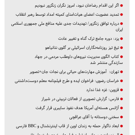
اگر این اقدام رضاخان نبود، امروز نگران زنگزور نبودیم
تمدید عضویت اعضای هیات‌امنای کمیته امداد توسط رهبر انقلاب
درباره توافق زنگزور/ تهدیدات جدی علیه منافع ملی جمهوری اسلامی
ایران
یزد:
دوره جامع ترک گناه و تغییر عادت
تیغ تیز روزنامه‌نگاران اسرائیلی بر گلوی نتانیاهو
کتاب الگوی مدیریت نیروهای داوطلب مردمی در جهاد
سازندگی منتشر شد
تهران:
آموزش مهارت‌های حیاتی برای نجات جان+تصویر
خراسان رضوی:
فراخوان ایده و طرح فیلم‌نامه معلم دوست‌داشتنی
قزوین:
غزه غذا ندارد
فارس:
گزارش تصویری از فعالان تربیتی در شیراز
آژانس هسته‌ای آمریکا هدف نفوذ سایبری قرار گرفت
سخنی دوستانه با آقای عراقچی
ابعاد ناگوار حمله به زندان اوین از قاب اینترنشنال و BBC فارسی
البرز:
بازدید میدانی از تولید فیلم‌های خرده‌روایت داستانی