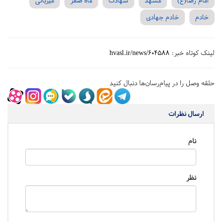
امام رضا(ع)
مشهد
شهادت
ماه ضفر
میزبانی
خادم
خادم جهادی
لینک کوتاه خبر:
hvasl.ir/news/604588
حلقه وصل را در پیام‌رسان‌ها دنبال کنید
ارسال نظرات
نام
نظر