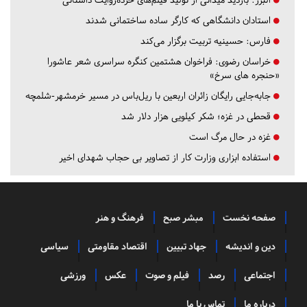
استادان دانشگاهی که کارگر ساده ساختمانی شدند
فارس:
حسینیه تربیت برگزار می‌کند
خراسان رضوی:
فراخوان هشتمین کنگره سراسری شعر عاشورا
«حنجره های سرخ»
جابه‌جایی رایگان زائران اربعین با ریل‌باس در مسیر خرمشهر-شلمچه
قحطی در غزه؛ شکر کیلویی هزار دلار شد
غزه در حال مرگ است
استفاده ابزاری وزارت کار از تصاویر بی حجاب شهدای اخیر
صفحه نخست
مبشر صبح
فرهنگ و هنر
دین و اندیشه
جهاد تبیین
اقتصاد مقاومتی
سیاسی
اجتماعی
رصد
فیلم و صوت
عکس
ورزشی
درباره ما
تماس با ما