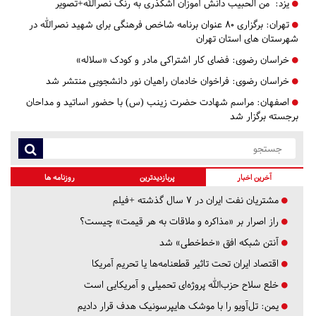
یزد:
من الحبیب دانش آموزان اشکذری به رنگ نصرالله+تصویر
تهران:
برگزاری ۸۰ عنوان برنامه شاخص فرهنگی برای شهید نصرالله در
شهرستان های استان تهران
خراسان رضوی:
فضای کار اشتراکی مادر و کودک «سلاله»
خراسان رضوی:
فراخوان خادمان راهیان نور دانشجویی منتشر شد
اصفهان:
مراسم شهادت حضرت زینب (س) با حضور اساتید و مداحان
برجسته برگزار شد
آخرین اخبار
پربازدیدترین
روزنامه ها
مشتریان نفت ایران در ۷ سال گذشته +فیلم
راز اصرار بر «مذاکره و ملاقات به هر قیمت» چیست؟
آنتن شبکه افق «خط‌خطی» شد
اقتصاد ایران تحت تاثیر قطعنامه‌ها یا تحریم‌ آمریکا
خلع سلاح حزب‌الله پروژه‌ای تحمیلی و آمریکایی است
یمن: تل‌آویو را با موشک هایپرسونیک هدف قرار دادیم