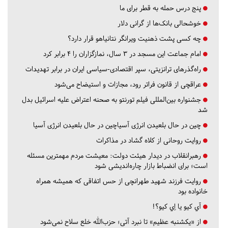
پنج درس‌ حمله به قطر برای ما
خوشحالی بانک‌ها از گرانی دلار
چه کسی پشت ذهنیت ویرانگر نتانیاهو قرار دارد؟
امام جماعت این مسجد در ۳ سال، نمازگزاران را ۴ برابر کرد
راه‌گذرهای ترانزیتی، سپر اقتصادی-سیاسی ایران در برابر تهدیدات
عراقچی از قانون فراتر رود، مجازات و استیضاح می‌شود
جشنواره بین‌المللی فیلم تورنتو به صحنه اعتراض علیه اسرائیل بدل
شد
چین در حال بلعیدن انرژی آسیاچین در حال بلعیدن انرژی آسیا
روایت روحانی از کلاه گشاد در مذاکرات
رهبرانقلاب در دیدار هیئت دولت: معیشت مردم مهمترین مسئله
است؛ برای انضباط بازار چاره‌اندیشی شود
روایت فرزند شهید طهرانچی از حس اتفاقی که همیشه همراه
خانواده بود
آي كيو يا اِي كيو؟!
از «یکشنبه عظیم» تا نبرد آتی؛ حزب‌الله خلع سلاح نمی‌شود