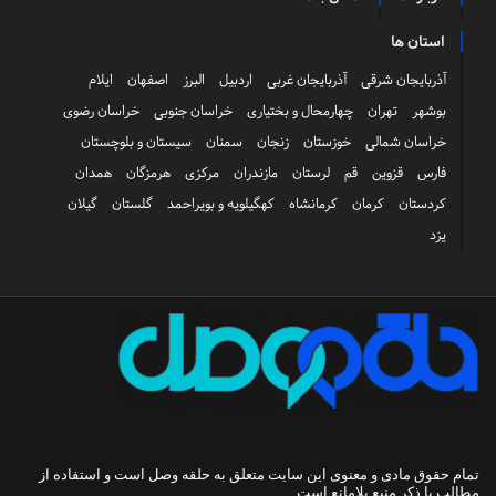
استان ها
آذربایجان شرقی
آذربایجان غربی
اردبیل
البرز
اصفهان
ایلام
بوشهر
تهران
چهارمحال و بختیاری
خراسان جنوبی
خراسان رضوی
خراسان شمالی
خوزستان
زنجان
سمنان
سیستان و بلوچستان
فارس
قزوین
قم
لرستان
مازندران
مرکزی
هرمزگان
همدان
کردستان
کرمان
کرمانشاه
کهگیلویه و بویراحمد
گلستان
گیلان
یزد
تمام حقوق مادی و معنوی این سایت متعلق به
حلقه وصل
است و استفاده از
مطالب با ذکر منبع بلامانع است.