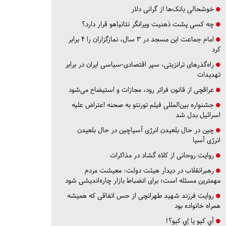
خوشحالی بانک‌ها از گرانی دلار
چه کسی پشت ذهنیت ویرانگر نتانیاهو قرار دارد؟
امام جماعت این مسجد در ۳ سال، نمازگزاران را ۴ برابر
کرد
راه‌گذرهای ترانزیتی، سپر اقتصادی-سیاسی ایران در برابر
تهدیدات
عراقچی از قانون فراتر رود، مجازات و استیضاح می‌شود
جشنواره بین‌المللی فیلم تورنتو به صحنه اعتراض علیه
اسرائیل بدل شد
چین در حال بلعیدن انرژی آسیاچین در حال بلعیدن
انرژی آسیا
روایت روحانی از کلاه گشاد در مذاکرات
رهبرانقلاب در دیدار هیئت دولت: معیشت مردم
مهمترین مسئله است؛ برای انضباط بازار چاره‌اندیشی شود
روایت فرزند شهید طهرانچی از حس اتفاقی که همیشه
همراه خانواده بود
آي كيو يا اِي كيو؟!