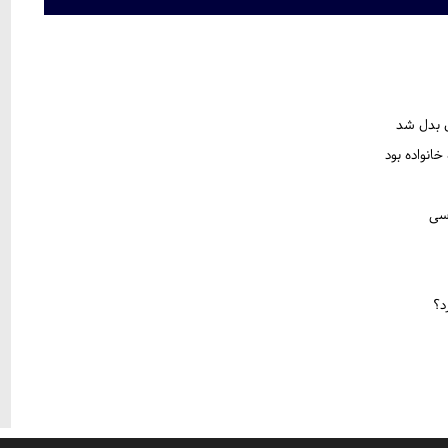
یل بدل شد
انواده بود
د؟