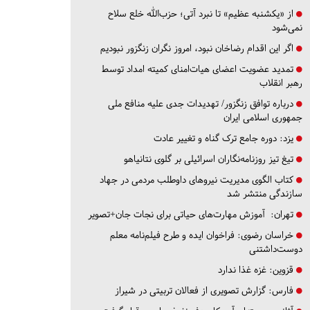
از «یکشنبه عظیم» تا نبرد آتی؛ حزب‌الله خلع سلاح
نمی‌شود
اگر این اقدام رضاخان نبود، امروز نگران زنگزور نبودیم
تمدید عضویت اعضای هیات‌امنای کمیته امداد توسط
رهبر انقلاب
درباره توافق زنگزور/ تهدیدات جدی علیه منافع ملی
جمهوری اسلامی ایران
یزد:
دوره جامع ترک گناه و تغییر عادت
تیغ تیز روزنامه‌نگاران اسرائیلی بر گلوی نتانیاهو
کتاب الگوی مدیریت نیروهای داوطلب مردمی در جهاد
سازندگی منتشر شد
تهران:
آموزش مهارت‌های حیاتی برای نجات جان+تصویر
خراسان رضوی:
فراخوان ایده و طرح فیلم‌نامه معلم
دوست‌داشتنی
قزوین:
غزه غذا ندارد
فارس:
گزارش تصویری از فعالان تربیتی در شیراز