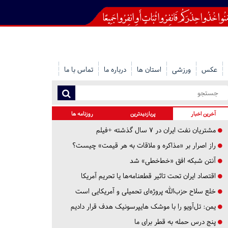
عکس
ورزشی
استان ها
درباره ما
تماس با ما
آخرین اخبار
پربازدیدترین
روزنامه ها
مشتریان نفت ایران در ۷ سال گذشته +فیلم
راز اصرار بر «مذاکره و ملاقات به هر قیمت» چیست؟
آنتن شبکه افق «خط‌خطی» شد
اقتصاد ایران تحت تاثیر قطعنامه‌ها یا تحریم‌ آمریکا
خلع سلاح حزب‌الله پروژه‌ای تحمیلی و آمریکایی است
یمن: تل‌آویو را با موشک هایپرسونیک هدف قرار دادیم
پنج درس‌ حمله به قطر برای ما