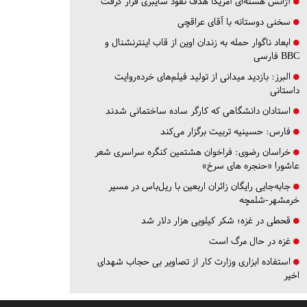
آژانس هسته‌ای آمریکا هدف نفوذ سایبری قرار گرفت
سخنی دوستانه با آقای عراقچی
ابعاد ناگوار حمله به زندان اوین از قاب اینترنشنال و
BBC فارسی
البرز:
بازدید میدانی از تولید فیلم‌های خرده‌روایت
داستانی
استادان دانشگاهی که کارگر ساده ساختمانی شدند
فارس:
حسینیه تربیت برگزار می‌کند
خراسان رضوی:
فراخوان هشتمین کنگره سراسری شعر
عاشورا «حنجره های سرخ»
جابه‌جایی رایگان زائران اربعین با ریل‌باس در مسیر
خرمشهر-شلمچه
قحطی در غزه؛ شکر کیلویی هزار دلار شد
غزه در حال مرگ است
استفاده ابزاری وزارت کار از تصاویر بی حجاب شهدای
اخیر