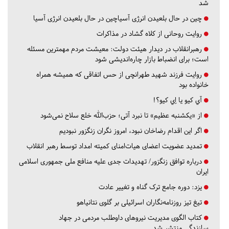
شد
چین در حال بلعیدن انرژی آسیاچین در حال بلعیدن انرژی آسیا
روایت روحانی از کلاه گشاد در مذاکرات
رهبرانقلاب در دیدار هیئت دولت: معیشت مردم مهمترین مسئله
است؛ برای انضباط بازار چاره‌اندیشی شود
روایت فرزند شهید طهرانچی از حس اتفاقی که همیشه همراه
خانواده بود
آي كيو يا اِي كيو؟!
از «یکشنبه عظیم» تا نبرد آتی؛ حزب‌الله خلع سلاح نمی‌شود
اگر این اقدام رضاخان نبود، امروز نگران زنگزور نبودیم
تمدید عضویت اعضای هیات‌امنای کمیته امداد توسط رهبر انقلاب
درباره توافق زنگزور/ تهدیدات جدی علیه منافع ملی جمهوری اسلامی
ایران
یزد:
دوره جامع ترک گناه و تغییر عادت
تیغ تیز روزنامه‌نگاران اسرائیلی بر گلوی نتانیاهو
کتاب الگوی مدیریت نیروهای داوطلب مردمی در جهاد
سازندگی منتشر شد