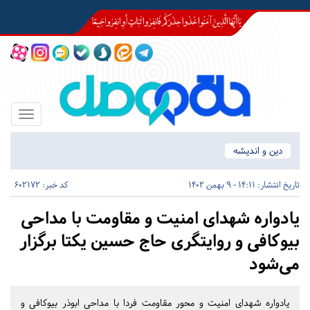
Toggle
igation
دین و اندیشه
تاریخ انتشار:
14:11 - 9 بهمن 1402
کد خبر: 602172
یادواره شهدای امنیت و مقاومت با مداحی
بیوکافی و روایتگری حاج حسین یکتا برگزار
می‌شود
یادواره شهدای امنیت و محور مقاومت فردا با مداحی ابوذر بیوکافی و