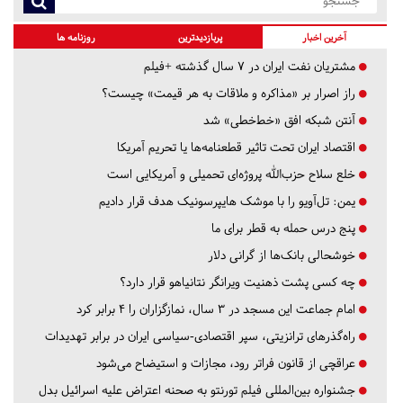
آخرین اخبار
پربازدیدترین
روزنامه ها
مشتریان نفت ایران در ۷ سال گذشته +فیلم
راز اصرار بر «مذاکره و ملاقات به هر قیمت» چیست؟
آنتن شبکه افق «خط‌خطی» شد
اقتصاد ایران تحت تاثیر قطعنامه‌ها یا تحریم‌ آمریکا
خلع سلاح حزب‌الله پروژه‌ای تحمیلی و آمریکایی است
یمن: تل‌آویو را با موشک هایپرسونیک هدف قرار دادیم
پنج درس‌ حمله به قطر برای ما
خوشحالی بانک‌ها از گرانی دلار
چه کسی پشت ذهنیت ویرانگر نتانیاهو قرار دارد؟
امام جماعت این مسجد در ۳ سال، نمازگزاران را ۴ برابر کرد
راه‌گذرهای ترانزیتی، سپر اقتصادی-سیاسی ایران در برابر تهدیدات
عراقچی از قانون فراتر رود، مجازات و استیضاح می‌شود
جشنواره بین‌المللی فیلم تورنتو به صحنه اعتراض علیه اسرائیل بدل