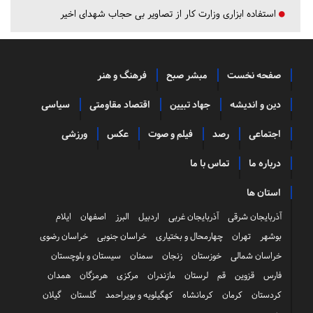
استفاده ابزاری وزارت کار از تصاویر بی حجاب شهدای اخیر
صفحه نخست
مبشر صبح
فرهنگ و هنر
دین و اندیشه
جهاد تبیین
اقتصاد مقاومتی
سیاسی
اجتماعی
رصد
فیلم و صوت
عکس
ورزشی
درباره ما
تماس با ما
استان ها
آذربایجان شرقی
آذربایجان غربی
اردبیل
البرز
اصفهان
ایلام
بوشهر
تهران
چهارمحال و بختیاری
خراسان جنوبی
خراسان رضوی
خراسان شمالی
خوزستان
زنجان
سمنان
سیستان و بلوچستان
فارس
قزوین
قم
لرستان
مازندران
مرکزی
هرمزگان
همدان
کردستان
کرمان
کرمانشاه
کهگیلویه و بویراحمد
گلستان
گیلان