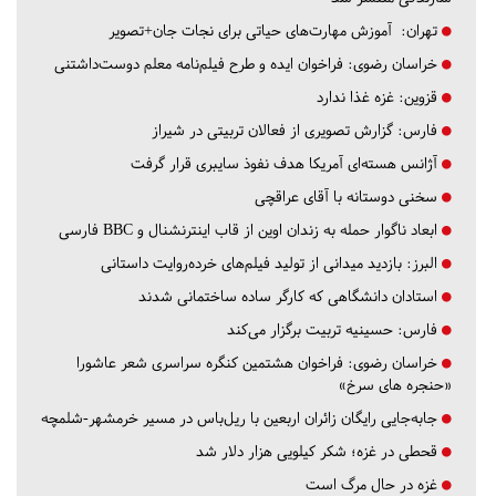
تهران:
آموزش مهارت‌های حیاتی برای نجات جان+تصویر
خراسان رضوی:
فراخوان ایده و طرح فیلم‌نامه معلم دوست‌داشتنی
قزوین:
غزه غذا ندارد
فارس:
گزارش تصویری از فعالان تربیتی در شیراز
آژانس هسته‌ای آمریکا هدف نفوذ سایبری قرار گرفت
سخنی دوستانه با آقای عراقچی
ابعاد ناگوار حمله به زندان اوین از قاب اینترنشنال و BBC فارسی
البرز:
بازدید میدانی از تولید فیلم‌های خرده‌روایت داستانی
استادان دانشگاهی که کارگر ساده ساختمانی شدند
فارس:
حسینیه تربیت برگزار می‌کند
خراسان رضوی:
فراخوان هشتمین کنگره سراسری شعر عاشورا
«حنجره های سرخ»
جابه‌جایی رایگان زائران اربعین با ریل‌باس در مسیر خرمشهر-شلمچه
قحطی در غزه؛ شکر کیلویی هزار دلار شد
غزه در حال مرگ است