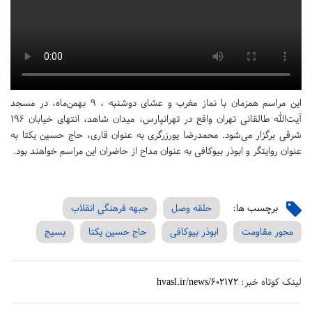
این مراسم همزمان با نماز مغرب و عشای دوشنبه ، ۹ بهمن‌ماه، در مسجد
آیت‌الله طالقانی تهران واقع در تهرانپارس، میدان شاهد، انتهای خیابان ۱۹۶
شرقی برگزار می‌شود. محمدرضا یورزرگری به عنوان قاری، حاج حسین یکتا به
عنوان روایتگر و ابوذر بیوکافی به عنوان مداح از حاضران این مراسم خواهند بود.
برچسب ها:
حلقه وصل
جبهه فرهنگی انقلاب
محور مقاومت
ابوذر بیوکافی
حاج حسین یکتا
بسیج
لینک کوتاه خبر:
hvasl.ir/news/602172