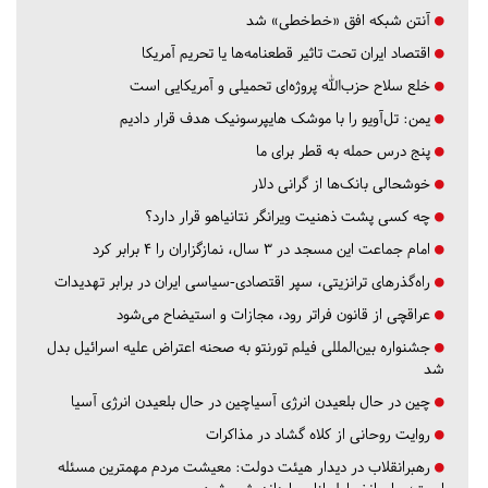
آنتن شبکه افق «خط‌خطی» شد
اقتصاد ایران تحت تاثیر قطعنامه‌ها یا تحریم‌ آمریکا
خلع سلاح حزب‌الله پروژه‌ای تحمیلی و آمریکایی است
یمن: تل‌آویو را با موشک هایپرسونیک هدف قرار دادیم
پنج درس‌ حمله به قطر برای ما
خوشحالی بانک‌ها از گرانی دلار
چه کسی پشت ذهنیت ویرانگر نتانیاهو قرار دارد؟
امام جماعت این مسجد در ۳ سال، نمازگزاران را ۴ برابر کرد
راه‌گذرهای ترانزیتی، سپر اقتصادی-سیاسی ایران در برابر تهدیدات
عراقچی از قانون فراتر رود، مجازات و استیضاح می‌شود
جشنواره بین‌المللی فیلم تورنتو به صحنه اعتراض علیه اسرائیل بدل
شد
چین در حال بلعیدن انرژی آسیاچین در حال بلعیدن انرژی آسیا
روایت روحانی از کلاه گشاد در مذاکرات
رهبرانقلاب در دیدار هیئت دولت: معیشت مردم مهمترین مسئله