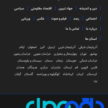
دین و اندیشه
جهاد تبیین
اقتصاد مقاومتی
سیاسی
اجتماعی
رصد
فیلم و صوت
عکس
ورزشی
درباره ما
تماس با ما
استان ها
آذربایجان شرقی
آذربایجان غربی
اردبیل
البرز
اصفهان
ایلام
بوشهر
تهران
چهارمحال و بختیاری
خراسان جنوبی
خراسان رضوی
خراسان شمالی
خوزستان
زنجان
سمنان
سیستان و بلوچستان
فارس
قزوین
قم
لرستان
مازندران
مرکزی
هرمزگان
همدان
کردستان
کرمان
کرمانشاه
کهگیلویه و بویراحمد
گلستان
گیلان
یزد