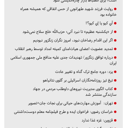
است؛ برای انضباط بازار چاره‌اندیشی شود
روایت فرزند شهید طهرانچی از حس اتفاقی که همیشه همراه
خانواده بود
آي كيو يا اِي كيو؟!
از «یکشنبه عظیم» تا نبرد آتی؛ حزب‌الله خلع سلاح نمی‌شود
اگر این اقدام رضاخان نبود، امروز نگران زنگزور نبودیم
تمدید عضویت اعضای هیات‌امنای کمیته امداد توسط رهبر انقلاب
درباره توافق زنگزور/ تهدیدات جدی علیه منافع ملی جمهوری اسلامی
ایران
یزد:
دوره جامع ترک گناه و تغییر عادت
تیغ تیز روزنامه‌نگاران اسرائیلی بر گلوی نتانیاهو
کتاب الگوی مدیریت نیروهای داوطلب مردمی در جهاد
سازندگی منتشر شد
تهران:
آموزش مهارت‌های حیاتی برای نجات جان+تصویر
خراسان رضوی:
فراخوان ایده و طرح فیلم‌نامه معلم دوست‌داشتنی
قزوین:
غزه غذا ندارد