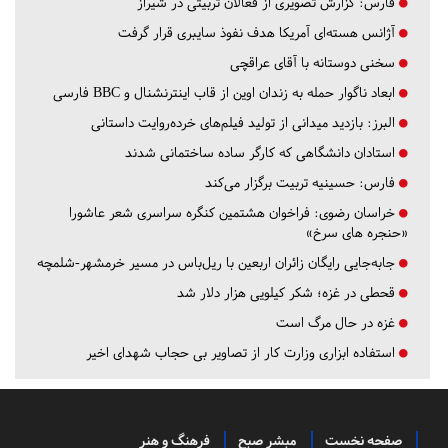
فارس:
گزارش تصویری از فعالان تربیتی در شیراز
آژانس هسته‌ای آمریکا هدف نفوذ سایبری قرار گرفت
سخنی دوستانه با آقای عراقچی
ابعاد ناگوار حمله به زندان اوین از قاب اینترنشنال و BBC فارسی
البرز:
بازدید میدانی از تولید فیلم‌های خرده‌روایت داستانی
استادان دانشگاهی که کارگر ساده ساختمانی شدند
فارس:
حسینیه تربیت برگزار می‌کند
خراسان رضوی:
فراخوان هشتمین کنگره سراسری شعر عاشورا
«حنجره های سرخ»
جابه‌جایی رایگان زائران اربعین با ریل‌باس در مسیر خرمشهر-شلمچه
قحطی در غزه؛ شکر کیلویی هزار دلار شد
غزه در حال مرگ است
استفاده ابزاری وزارت کار از تصاویر بی حجاب شهدای اخیر
صفحه نخست
مبشر صبح
فرهنگ و هنر