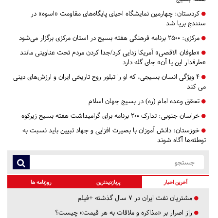
کردستان:
چهارمین نمایشگاه احیای پایگاه‌های مقاومت «اسوه» در
سنندج برپا شد
مرکزی:
۲۵۰۰ برنامه فرهنگی هفته بسیج در استان مرکزی برگزار می‌شود
«طوفان الاقصی» آمریکا زدایی کرد/جدا کردن مردم تحت عناوینی مانند
«طرفدار این یا آن» جای گله دارد
4 ویژگی انسان بسیجی، که او را تبلور روح تاریخی ایران و ارزش‌های دینی
می کند
تحقق وعده امام (ره) در بسیج جهان اسلام
خراسان جنوبی:
تدارک 200 برنامه برای گرامیداشت هفته بسیج زیرکوه
خوزستان:
دانش آموزان با بصیرت افزایی و جهاد تبیین باید نسبت به
توطئه‌ها آگاه شوند
آخرین اخبار
پربازدیدترین
روزنامه ها
مشتریان نفت ایران در ۷ سال گذشته +فیلم
راز اصرار بر «مذاکره و ملاقات به هر قیمت» چیست؟