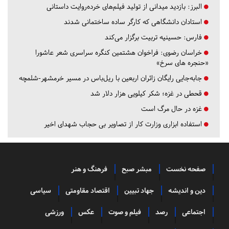
البرز:
بازدید میدانی از تولید فیلم‌های خرده‌روایت داستانی
استادان دانشگاهی که کارگر ساده ساختمانی شدند
فارس:
حسینیه تربیت برگزار می‌کند
خراسان رضوی:
فراخوان هشتمین کنگره سراسری شعر عاشورا
«حنجره های سرخ»
جابه‌جایی رایگان زائران اربعین با ریل‌باس در مسیر خرمشهر-شلمچه
قحطی در غزه؛ شکر کیلویی هزار دلار شد
غزه در حال مرگ است
استفاده ابزاری وزارت کار از تصاویر بی حجاب شهدای اخیر
صفحه نخست
مبشر صبح
فرهنگ و هنر
دین و اندیشه
جهاد تبیین
اقتصاد مقاومتی
سیاسی
اجتماعی
رصد
فیلم و صوت
عکس
ورزشی