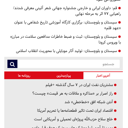
قم:
داوران ایرانی و خارجی جشنواره جهانی شعر آئینی معرفی شدند/
راهیابی 77 اثر به مرحله نهایی
سیستان و بلوچستان:
برگزاری کارگاه آموزشی تاریخ شفاهی با عنوان
«عهد قلم»
سیستان و بلوچستان:
ثبت و ضبط خاطرات مدافعین سلامت در مبارزه
با ویروس کرونا
سیستان و بلوچستان:
تولید آثار موبایلی با محوریت انقلاب اسلامی
آخرین اخبار
پربازدیدترین
روزنامه ها
مشتریان نفت ایران در ۷ سال گذشته +فیلم
راز اصرار بر «مذاکره و ملاقات به هر قیمت» چیست؟
آنتن شبکه افق «خط‌خطی» شد
اقتصاد ایران تحت تاثیر قطعنامه‌ها یا تحریم‌ آمریکا
خلع سلاح حزب‌الله پروژه‌ای تحمیلی و آمریکایی است
یمن: تل‌آویو را با موشک هایپرسونیک هدف قرار دادیم