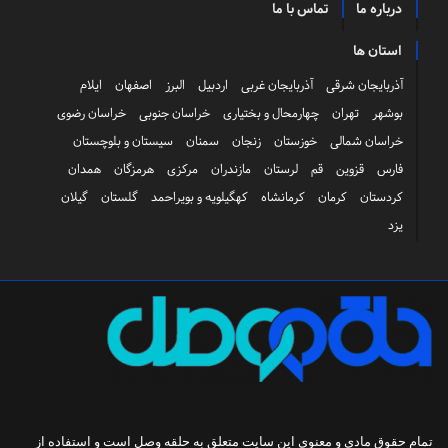
درباره ما
تماس با ما
استان ها
آذربایجان شرقی
آذربایجان غربی
اردبیل
البرز
اصفهان
ایلام
بوشهر
تهران
چهارمحال و بختیاری
خراسان جنوبی
خراسان رضوی
خراسان شمالی
خوزستان
زنجان
سمنان
سیستان و بلوچستان
فارس
قزوین
قم
لرستان
مازندران
مرکزی
هرمزگان
همدان
کردستان
کرمان
کرمانشاه
کهگیلویه و بویراحمد
گلستان
گیلان
یزد
تمام حقوق مادی و معنوی این سایت متعلق به
حلقه وصل
است و استفاده از