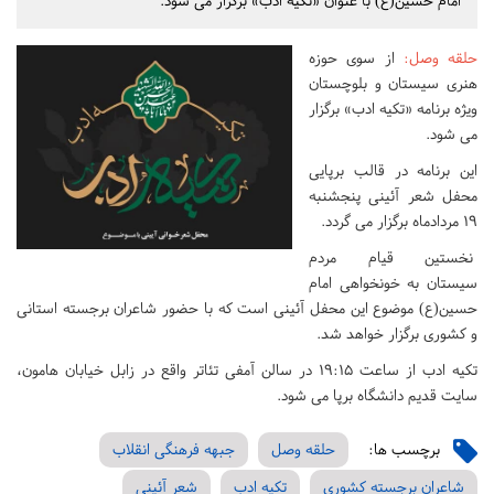
امام حسین(ع) با عنوان «تکیه ادب» برگزار می شود.
حلقه وصل
:
از سوی حوزه
هنری سیستان و بلوچستان
ویژه برنامه «تکیه ادب» برگزار
می شود.
این برنامه در قالب برپایی
محفل شعر آئینی پنجشنبه
19 مردادماه برگزار می گردد.
نخستین قیام مردم
سیستان به خونخواهی امام
حسین(ع) موضوع این محفل آئینی است که با حضور شاعران برجسته استانی
و کشوری برگزار خواهد شد.
تکیه ادب از ساعت 19:15 در سالن آمفی تئاتر واقع در زابل خیابان هامون،
سایت قدیم دانشگاه برپا می شود.
برچسب ها:
حلقه وصل
جبهه فرهنگی انقلاب
شاعران برجسته کشوری
تکیه ادب
شعر آئینی