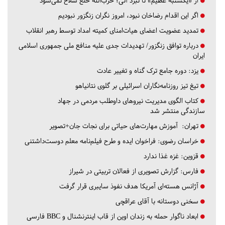
از «یکشنبه عظیم» تا نبرد آتی؛ حزب‌الله خلع سلاح نمی‌شود
اگر این اقدام رضاخان نبود، امروز نگران زنگزور نبودیم
تمدید عضویت اعضای هیات‌امنای کمیته امداد توسط رهبر انقلاب
درباره توافق زنگزور/ تهدیدات جدی علیه منافع ملی جمهوری اسلامی
ایران
یزد:
دوره جامع ترک گناه و تغییر عادت
تیغ تیز روزنامه‌نگاران اسرائیلی بر گلوی نتانیاهو
کتاب الگوی مدیریت نیروهای داوطلب مردمی در جهاد
سازندگی منتشر شد
تهران:
آموزش مهارت‌های حیاتی برای نجات جان+تصویر
خراسان رضوی:
فراخوان ایده و طرح فیلم‌نامه معلم دوست‌داشتنی
قزوین:
غزه غذا ندارد
فارس:
گزارش تصویری از فعالان تربیتی در شیراز
آژانس هسته‌ای آمریکا هدف نفوذ سایبری قرار گرفت
سخنی دوستانه با آقای عراقچی
ابعاد ناگوار حمله به زندان اوین از قاب اینترنشنال و BBC فارسی