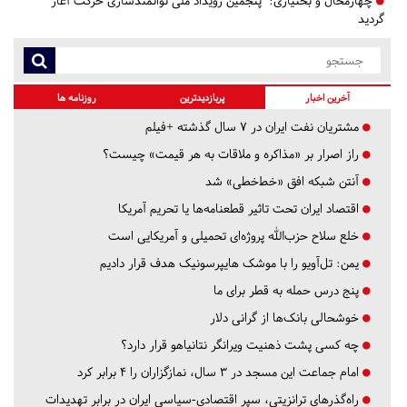
چهارمحال و بختیاری:
پنجمین رویداد ملی توانمندسازی حرکت آغاز
گردید
آخرین اخبار
پربازدیدترین
روزنامه ها
مشتریان نفت ایران در ۷ سال گذشته +فیلم
راز اصرار بر «مذاکره و ملاقات به هر قیمت» چیست؟
آنتن شبکه افق «خط‌خطی» شد
اقتصاد ایران تحت تاثیر قطعنامه‌ها یا تحریم‌ آمریکا
خلع سلاح حزب‌الله پروژه‌ای تحمیلی و آمریکایی است
یمن: تل‌آویو را با موشک هایپرسونیک هدف قرار دادیم
پنج درس‌ حمله به قطر برای ما
خوشحالی بانک‌ها از گرانی دلار
چه کسی پشت ذهنیت ویرانگر نتانیاهو قرار دارد؟
امام جماعت این مسجد در ۳ سال، نمازگزاران را ۴ برابر کرد
راه‌گذرهای ترانزیتی، سپر اقتصادی-سیاسی ایران در برابر تهدیدات