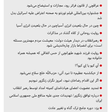
عراقچی از قانون فراتر رود، مجازات و استیضاح می‌شود
جشنواره بین‌المللی فیلم تورنتو به صحنه اعتراض علیه اسرائیل بدل
شد
چین در حال بلعیدن انرژی آسیاچین در حال بلعیدن انرژی آسیا
روایت روحانی از کلاه گشاد در مذاکرات
رهبرانقلاب در دیدار هیئت دولت: معیشت مردم مهمترین مسئله
است؛ برای انضباط بازار چاره‌اندیشی شود
روایت فرزند شهید طهرانچی از حس اتفاقی که همیشه همراه
خانواده بود
آي كيو يا اِي كيو؟!
از «یکشنبه عظیم» تا نبرد آتی؛ حزب‌الله خلع سلاح نمی‌شود
اگر این اقدام رضاخان نبود، امروز نگران زنگزور نبودیم
تمدید عضویت اعضای هیات‌امنای کمیته امداد توسط رهبر انقلاب
درباره توافق زنگزور/ تهدیدات جدی علیه منافع ملی جمهوری اسلامی
ایران
یزد:
دوره جامع ترک گناه و تغییر عادت