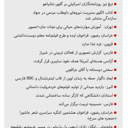
تیغ تیز روزنامه‌نگاران اسرائیلی بر گلوی نتانیاهو
کتاب الگوی مدیریت نیروهای داوطلب مردمی در جهاد
سازندگی منتشر شد
تهران:
آموزش مهارت‌های حیاتی برای نجات جان+تصویر
خراسان رضوی:
فراخوان ایده و طرح فیلم‌نامه معلم دوست‌داشتنی
قزوین:
غزه غذا ندارد
فارس:
گزارش تصویری از فعالان تربیتی در شیراز
آژانس هسته‌ای آمریکا هدف نفوذ سایبری قرار گرفت
سخنی دوستانه با آقای عراقچی
ابعاد ناگوار حمله به زندان اوین از قاب اینترنشنال و BBC فارسی
البرز:
بازدید میدانی از تولید فیلم‌های خرده‌روایت داستانی
استادان دانشگاهی که کارگر ساده ساختمانی شدند
فارس:
حسینیه تربیت برگزار می‌کند
خراسان رضوی:
فراخوان هشتمین کنگره سراسری شعر عاشورا
«حنجره های سرخ»
جابه‌جایی رایگان زائران اربعین با ریل‌باس در مسیر خرمشهر-شلمچه