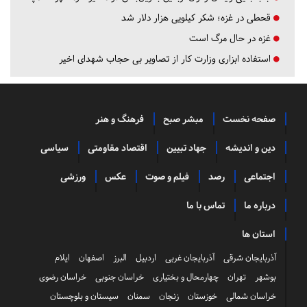
قحطی در غزه؛ شکر کیلویی هزار دلار شد
غزه در حال مرگ است
استفاده ابزاری وزارت کار از تصاویر بی حجاب شهدای اخیر
صفحه نخست
مبشر صبح
فرهنگ و هنر
دین و اندیشه
جهاد تبیین
اقتصاد مقاومتی
سیاسی
اجتماعی
رصد
فیلم و صوت
عکس
ورزشی
درباره ما
تماس با ما
استان ها
آذربایجان شرقی
آذربایجان غربی
اردبیل
البرز
اصفهان
ایلام
بوشهر
تهران
چهارمحال و بختیاری
خراسان جنوبی
خراسان رضوی
خراسان شمالی
خوزستان
زنجان
سمنان
سیستان و بلوچستان