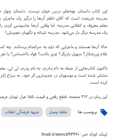
این کتاب داستان بچه‌های درس خوان نیست. داستان چهار دا
مدرسه شریعت است که آقای ناظم آن‌ها را درگیر یک ماجرای س
معلم معروف و انقلابی مدرسه. اما وقتی آن‌ها جاسوسی کردن را 
یک مدرسه دیگر باز می‌شود. مدرسه شبانه و نگهبان عجیبش!
حالا آن‌ها هستند و ماجرایی که باید به سرانجام برسانند. چه کس
غلام ورزشکار؟ سهیل بازیگر؟ عزیز باادب؟ فواد بااحساس؟ یا نف
تاکنون کتاب‌هایی از جمله به نام مادرم، به نام پدرم، لی لی، م
منتشر شده است و موسویان در جدیدترین اثر خود، به سراغ ژانر ف
کرده است.
این رمان در ۳۱۲ صفحه، قطع رقعی و قیمت ۱۵۵ هزار تومان عرضه شده است./دانشجو
برچسب ها:
حلقه وصل
جبهه فرهنگی انقلاب
لینک کوتاه خبر:
hvasl.ir/news/593620