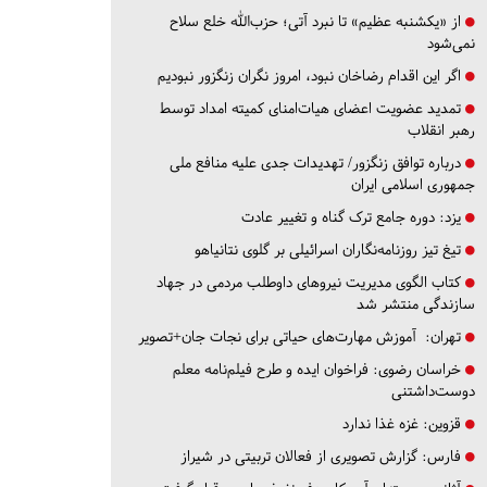
از «یکشنبه عظیم» تا نبرد آتی؛ حزب‌الله خلع سلاح
نمی‌شود
اگر این اقدام رضاخان نبود، امروز نگران زنگزور نبودیم
تمدید عضویت اعضای هیات‌امنای کمیته امداد توسط
رهبر انقلاب
درباره توافق زنگزور/ تهدیدات جدی علیه منافع ملی
جمهوری اسلامی ایران
یزد:
دوره جامع ترک گناه و تغییر عادت
تیغ تیز روزنامه‌نگاران اسرائیلی بر گلوی نتانیاهو
کتاب الگوی مدیریت نیروهای داوطلب مردمی در جهاد
سازندگی منتشر شد
تهران:
آموزش مهارت‌های حیاتی برای نجات جان+تصویر
خراسان رضوی:
فراخوان ایده و طرح فیلم‌نامه معلم
دوست‌داشتنی
قزوین:
غزه غذا ندارد
فارس:
گزارش تصویری از فعالان تربیتی در شیراز