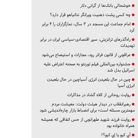
خوشحالی بانک‌ها از گرانی دلار
چه کسی پشت ذهنیت ویرانگر نتانیاهو قرار دارد؟
امام جماعت این مسجد در ۳ سال، نمازگزاران را ۴ برابر
کرد
راه‌گذرهای ترانزیتی، سپر اقتصادی-سیاسی ایران در برابر
تهدیدات
عراقچی از قانون فراتر رود، مجازات و استیضاح می‌شود
جشنواره بین‌المللی فیلم تورنتو به صحنه اعتراض علیه
اسرائیل بدل شد
چین در حال بلعیدن انرژی آسیاچین در حال بلعیدن
انرژی آسیا
روایت روحانی از کلاه گشاد در مذاکرات
رهبرانقلاب در دیدار هیئت دولت: معیشت مردم
مهمترین مسئله است؛ برای انضباط بازار چاره‌اندیشی شود
روایت فرزند شهید طهرانچی از حس اتفاقی که همیشه
همراه خانواده بود
آي كيو يا اِي كيو؟!