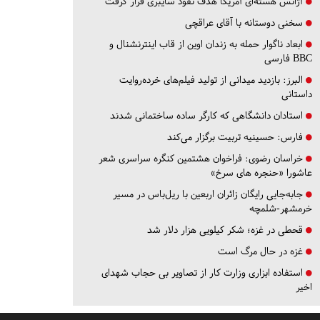
آژانس هسته‌ای آمریکا هدف نفوذ سایبری قرار گرفت
سخنی دوستانه با آقای عراقچی
ابعاد ناگوار حمله به زندان اوین از قاب اینترنشنال و
BBC فارسی
البرز:
بازدید میدانی از تولید فیلم‌های خرده‌روایت
داستانی
استادان دانشگاهی که کارگر ساده ساختمانی شدند
فارس:
حسینیه تربیت برگزار می‌کند
خراسان رضوی:
فراخوان هشتمین کنگره سراسری شعر
عاشورا «حنجره های سرخ»
جابه‌جایی رایگان زائران اربعین با ریل‌باس در مسیر
خرمشهر-شلمچه
قحطی در غزه؛ شکر کیلویی هزار دلار شد
غزه در حال مرگ است
استفاده ابزاری وزارت کار از تصاویر بی حجاب شهدای
اخیر