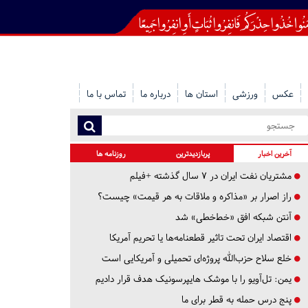
عکس
ورزشی
استان ها
درباره ما
تماس با ما
آخرین اخبار
پربازدیدترین
روزنامه ها
مشتریان نفت ایران در ۷ سال گذشته +فیلم
راز اصرار بر «مذاکره و ملاقات به هر قیمت» چیست؟
آنتن شبکه افق «خط‌خطی» شد
اقتصاد ایران تحت تاثیر قطعنامه‌ها یا تحریم‌ آمریکا
خلع سلاح حزب‌الله پروژه‌ای تحمیلی و آمریکایی است
یمن: تل‌آویو را با موشک هایپرسونیک هدف قرار دادیم
پنج درس‌ حمله به قطر برای ما