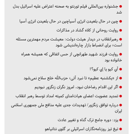
جشنواره بین‌المللی فیلم تورنتو به صحنه اعتراض علیه اسرائیل بدل
شد
چین در حال بلعیدن انرژی آسیاچین در حال بلعیدن انرژی آسیا
روایت روحانی از کلاه گشاد در مذاکرات
رهبرانقلاب در دیدار هیئت دولت: معیشت مردم مهمترین مسئله
است؛ برای انضباط بازار چاره‌اندیشی شود
روایت فرزند شهید طهرانچی از حس اتفاقی که همیشه همراه
خانواده بود
آي كيو يا اِي كيو؟!
از «یکشنبه عظیم» تا نبرد آتی؛ حزب‌الله خلع سلاح نمی‌شود
اگر این اقدام رضاخان نبود، امروز نگران زنگزور نبودیم
تمدید عضویت اعضای هیات‌امنای کمیته امداد توسط رهبر انقلاب
درباره توافق زنگزور/ تهدیدات جدی علیه منافع ملی جمهوری اسلامی
ایران
یزد:
دوره جامع ترک گناه و تغییر عادت
تیغ تیز روزنامه‌نگاران اسرائیلی بر گلوی نتانیاهو