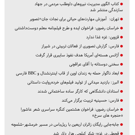
کتاب الگوی مدیریت نیروهای داوطلب مردمی در جهاد
سازندگی منتشر شد
تهران:
آموزش مهارت‌های حیاتی برای نجات جان+تصویر
خراسان رضوی:
فراخوان ایده و طرح فیلم‌نامه معلم دوست‌داشتنی
قزوین:
غزه غذا ندارد
فارس:
گزارش تصویری از فعالان تربیتی در شیراز
آژانس هسته‌ای آمریکا هدف نفوذ سایبری قرار گرفت
سخنی دوستانه با آقای عراقچی
ابعاد ناگوار حمله به زندان اوین از قاب اینترنشنال و BBC فارسی
البرز:
بازدید میدانی از تولید فیلم‌های خرده‌روایت داستانی
استادان دانشگاهی که کارگر ساده ساختمانی شدند
فارس:
حسینیه تربیت برگزار می‌کند
خراسان رضوی:
فراخوان هشتمین کنگره سراسری شعر عاشورا
«حنجره های سرخ»
جابه‌جایی رایگان زائران اربعین با ریل‌باس در مسیر خرمشهر-شلمچه
قحطی در غزه؛ شکر کیلویی هزار دلار شد