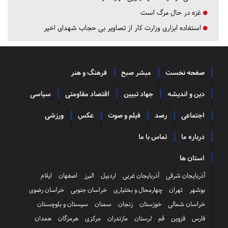
غزه در حال مرگ است
استفاده ابزاری وزارت کار از تصاویر بی حجاب شهدای اخیر
صفحه نخست
مبشر صبح
فرهنگ و هنر
دین و اندیشه
جهاد تبیین
اقتصاد مقاومتی
سیاسی
اجتماعی
رصد
فیلم و صوت
عکس
ورزشی
درباره ما
تماس با ما
استان ها
آذربایجان شرقی
آذربایجان غربی
اردبیل
البرز
اصفهان
ایلام
بوشهر
تهران
چهارمحال و بختیاری
خراسان جنوبی
خراسان رضوی
خراسان شمالی
خوزستان
زنجان
سمنان
سیستان و بلوچستان
فارس
قزوین
قم
لرستان
مازندران
مرکزی
هرمزگان
همدان