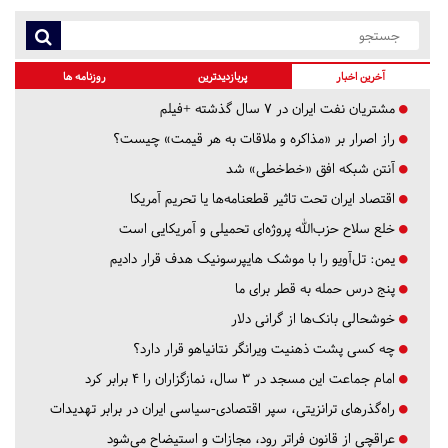
آخرین اخبار
پربازدیدترین
روزنامه ها
مشتریان نفت ایران در ۷ سال گذشته +فیلم
راز اصرار بر «مذاکره و ملاقات به هر قیمت» چیست؟
آنتن شبکه افق «خط‌خطی» شد
اقتصاد ایران تحت تاثیر قطعنامه‌ها یا تحریم‌ آمریکا
خلع سلاح حزب‌الله پروژه‌ای تحمیلی و آمریکایی است
یمن: تل‌آویو را با موشک هایپرسونیک هدف قرار دادیم
پنج درس‌ حمله به قطر برای ما
خوشحالی بانک‌ها از گرانی دلار
چه کسی پشت ذهنیت ویرانگر نتانیاهو قرار دارد؟
امام جماعت این مسجد در ۳ سال، نمازگزاران را ۴ برابر کرد
راه‌گذرهای ترانزیتی، سپر اقتصادی-سیاسی ایران در برابر تهدیدات
عراقچی از قانون فراتر رود، مجازات و استیضاح می‌شود