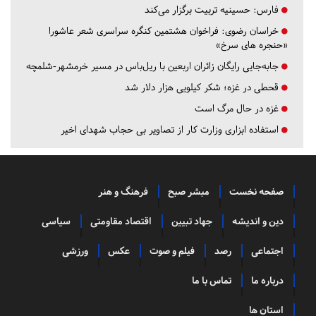
فارس:
حسینیه تربیت برگزار می‌کند
خراسان رضوی:
فراخوان هشتمین کنگره سراسری شعر عاشورا
«حنجره های سرخ»
جابه‌جایی رایگان زائران اربعین با ریل‌باس در مسیر خرمشهر-شلمچه
قحطی در غزه؛ شکر کیلویی هزار دلار شد
غزه در حال مرگ است
استفاده ابزاری وزارت کار از تصاویر بی حجاب شهدای اخیر
صفحه نخست
مبشر صبح
فرهنگ و هنر
دین و اندیشه
جهاد تبیین
اقتصاد مقاومتی
سیاسی
اجتماعی
رصد
فیلم و صوت
عکس
ورزشی
درباره ما
تماس با ما
استان ها