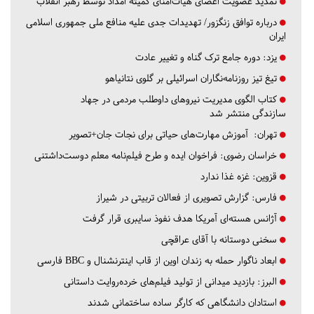
تمدید عضویت اعضای هیات‌امنای کمیته امداد توسط رهبر انقلاب
درباره توافق زنگزور/ تهدیدات جدی علیه منافع ملی جمهوری اسلامی
ایران
یزد:
دوره جامع ترک گناه و تغییر عادت
تیغ تیز روزنامه‌نگاران اسرائیلی بر گلوی نتانیاهو
کتاب الگوی مدیریت نیروهای داوطلب مردمی در جهاد
سازندگی منتشر شد
تهران:
آموزش مهارت‌های حیاتی برای نجات جان+تصویر
خراسان رضوی:
فراخوان ایده و طرح فیلم‌نامه معلم دوست‌داشتنی
قزوین:
غزه غذا ندارد
فارس:
گزارش تصویری از فعالان تربیتی در شیراز
آژانس هسته‌ای آمریکا هدف نفوذ سایبری قرار گرفت
سخنی دوستانه با آقای عراقچی
ابعاد ناگوار حمله به زندان اوین از قاب اینترنشنال و BBC فارسی
البرز:
بازدید میدانی از تولید فیلم‌های خرده‌روایت داستانی
استادان دانشگاهی که کارگر ساده ساختمانی شدند