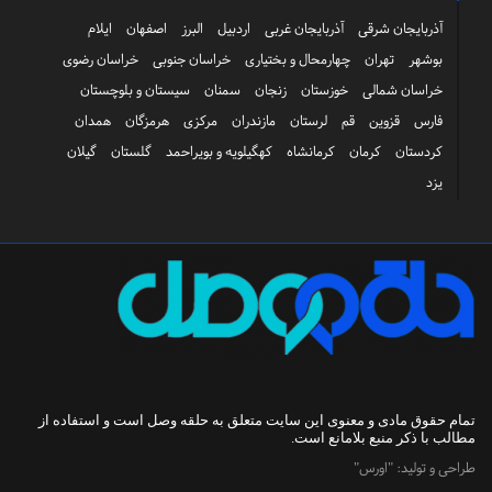
آذربایجان شرقی
آذربایجان غربی
اردبیل
البرز
اصفهان
ایلام
بوشهر
تهران
چهارمحال و بختیاری
خراسان جنوبی
خراسان رضوی
خراسان شمالی
خوزستان
زنجان
سمنان
سیستان و بلوچستان
فارس
قزوین
قم
لرستان
مازندران
مرکزی
هرمزگان
همدان
کردستان
کرمان
کرمانشاه
کهگیلویه و بویراحمد
گلستان
گیلان
یزد
تمام حقوق مادی و معنوی این سایت متعلق به
حلقه وصل
است و استفاده از
مطالب با ذکر منبع بلامانع است.
طراحی و تولید:
"اورس"