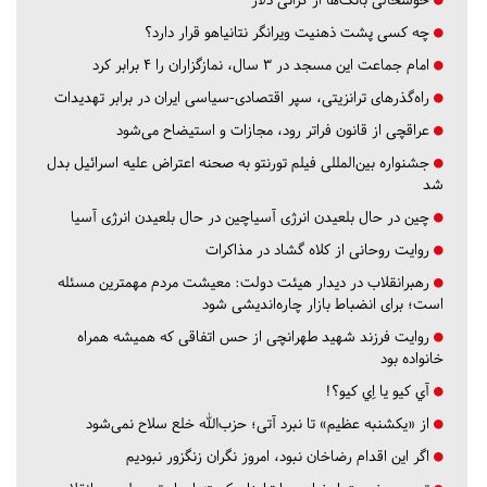
چه کسی پشت ذهنیت ویرانگر نتانیاهو قرار دارد؟
امام جماعت این مسجد در ۳ سال، نمازگزاران را ۴ برابر کرد
راه‌گذرهای ترانزیتی، سپر اقتصادی-سیاسی ایران در برابر تهدیدات
عراقچی از قانون فراتر رود، مجازات و استیضاح می‌شود
جشنواره بین‌المللی فیلم تورنتو به صحنه اعتراض علیه اسرائیل بدل
شد
چین در حال بلعیدن انرژی آسیاچین در حال بلعیدن انرژی آسیا
روایت روحانی از کلاه گشاد در مذاکرات
رهبرانقلاب در دیدار هیئت دولت: معیشت مردم مهمترین مسئله
است؛ برای انضباط بازار چاره‌اندیشی شود
روایت فرزند شهید طهرانچی از حس اتفاقی که همیشه همراه
خانواده بود
آي كيو يا اِي كيو؟!
از «یکشنبه عظیم» تا نبرد آتی؛ حزب‌الله خلع سلاح نمی‌شود
اگر این اقدام رضاخان نبود، امروز نگران زنگزور نبودیم