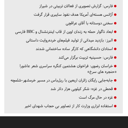
فارس:
گزارش تصویری از فعالان تربیتی در شیراز
آژانس هسته‌ای آمریکا هدف نفوذ سایبری قرار گرفت
سخنی دوستانه با آقای عراقچی
ابعاد ناگوار حمله به زندان اوین از قاب اینترنشنال و BBC فارسی
البرز:
بازدید میدانی از تولید فیلم‌های خرده‌روایت داستانی
استادان دانشگاهی که کارگر ساده ساختمانی شدند
فارس:
حسینیه تربیت برگزار می‌کند
خراسان رضوی:
فراخوان هشتمین کنگره سراسری شعر عاشورا
«حنجره های سرخ»
جابه‌جایی رایگان زائران اربعین با ریل‌باس در مسیر خرمشهر-شلمچه
قحطی در غزه؛ شکر کیلویی هزار دلار شد
غزه در حال مرگ است
استفاده ابزاری وزارت کار از تصاویر بی حجاب شهدای اخیر