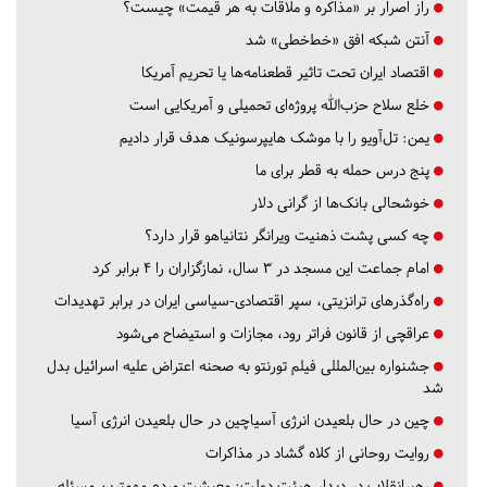
راز اصرار بر «مذاکره و ملاقات به هر قیمت» چیست؟
آنتن شبکه افق «خط‌خطی» شد
اقتصاد ایران تحت تاثیر قطعنامه‌ها یا تحریم‌ آمریکا
خلع سلاح حزب‌الله پروژه‌ای تحمیلی و آمریکایی است
یمن: تل‌آویو را با موشک هایپرسونیک هدف قرار دادیم
پنج درس‌ حمله به قطر برای ما
خوشحالی بانک‌ها از گرانی دلار
چه کسی پشت ذهنیت ویرانگر نتانیاهو قرار دارد؟
امام جماعت این مسجد در ۳ سال، نمازگزاران را ۴ برابر کرد
راه‌گذرهای ترانزیتی، سپر اقتصادی-سیاسی ایران در برابر تهدیدات
عراقچی از قانون فراتر رود، مجازات و استیضاح می‌شود
جشنواره بین‌المللی فیلم تورنتو به صحنه اعتراض علیه اسرائیل بدل
شد
چین در حال بلعیدن انرژی آسیاچین در حال بلعیدن انرژی آسیا
روایت روحانی از کلاه گشاد در مذاکرات
رهبرانقلاب در دیدار هیئت دولت: معیشت مردم مهمترین مسئله