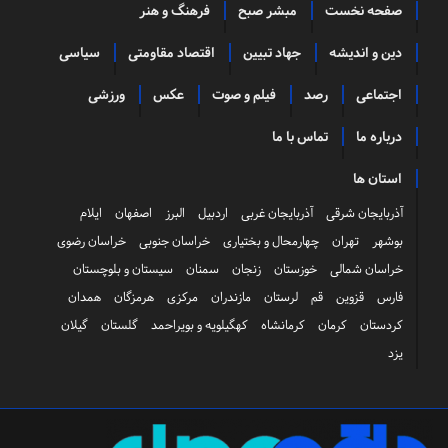
صفحه نخست
مبشر صبح
فرهنگ و هنر
دین و اندیشه
جهاد تبیین
اقتصاد مقاومتی
سیاسی
اجتماعی
رصد
فیلم و صوت
عکس
ورزشی
درباره ما
تماس با ما
استان ها
آذربایجان شرقی
آذربایجان غربی
اردبیل
البرز
اصفهان
ایلام
بوشهر
تهران
چهارمحال و بختیاری
خراسان جنوبی
خراسان رضوی
خراسان شمالی
خوزستان
زنجان
سمنان
سیستان و بلوچستان
فارس
قزوین
قم
لرستان
مازندران
مرکزی
هرمزگان
همدان
کردستان
کرمان
کرمانشاه
کهگیلویه و بویراحمد
گلستان
گیلان
یزد