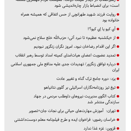
است؛ برای انضباط بازار چاره‌اندیشی شود
روایت فرزند شهید طهرانچی از حس اتفاقی که همیشه همراه
خانواده بود
آي كيو يا اِي كيو؟!
از «یکشنبه عظیم» تا نبرد آتی؛ حزب‌الله خلع سلاح نمی‌شود
اگر این اقدام رضاخان نبود، امروز نگران زنگزور نبودیم
تمدید عضویت اعضای هیات‌امنای کمیته امداد توسط رهبر انقلاب
درباره توافق زنگزور/ تهدیدات جدی علیه منافع ملی جمهوری اسلامی
ایران
یزد:
دوره جامع ترک گناه و تغییر عادت
تیغ تیز روزنامه‌نگاران اسرائیلی بر گلوی نتانیاهو
کتاب الگوی مدیریت نیروهای داوطلب مردمی در جهاد
سازندگی منتشر شد
تهران:
آموزش مهارت‌های حیاتی برای نجات جان+تصویر
خراسان رضوی:
فراخوان ایده و طرح فیلم‌نامه معلم دوست‌داشتنی
قزوین:
غزه غذا ندارد