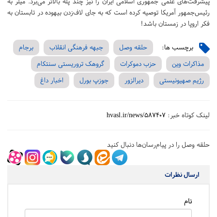
پیشرفت‌های علمی جمهوری اسلامی ایران را نیز چند پله بالاتر می‌برد. میلر به
رئیس‌جمهور آمریکا توصیه کرده است که به جای لاف‌زدن بیهوده در تابستان به
فکر اروپا در زمستان باشد!
برچسب ها:
حلقه وصل
جبهه فرهنگی انقلاب
برجام
مذاکرات وین
حزب دموکرات
گروهک تروریستی سنتکام
رژیم صهیونیستی
دیرالزور
جوزپ بورل
اخبار داغ
لینک کوتاه خبر:
hvasl.ir/news/587407
حلقه وصل را در پیام‌رسان‌ها دنبال کنید
ارسال نظرات
نام