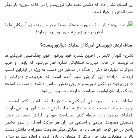
این استان نشان داد که دشمن قصد دارد تروریسم را در خاک سوریه بار دیگر
سازماندهی و احیاء کنند.
اهداف ارتش تروریستی آمریکا از عملیات دیرالزور پیست؟
نشریه گلوبال تایمز در آخرین شماره خود پیرامون خوی جنگ‌طلبی آمریکایی‌ها
می‌نویسد: در حالی مبارزات انتخاباتی کنگره آغاز می‌شود که بایدن و حزب
دموکرات میلیاردها دلار از جنگ در مناطق دور دست به ویژه در اوکراین کسب
کرده‌اند. درادامه این گزارش مهم آمده است که هردوجناح دموکرات و
جمهوری‌خواه در تکثیر تروریسم خارجی نقش اساسی داشته و صادرات اسلحه
وجنگ برایشان اولویت سیاست خارجه محسوب می‌شود.
عملیات مخرب و تروریستی آمریکایی‌ها نشان داد که ماشین تکثیر اسلحه و
تروریسم برای ادامه حیات خود نیاز به ایجاد ناامنی دارد؛ از این رو سعی دارد با
اقدامات محدود و در حیطه کنترل مساحت خود را افزایش دهد؛ در چنین
وضعیتی مقاومت مردمی و اسلامی در ازای هر حرکت اضافه از سوی دشمن
پاسخ در خور توجه خواهد داد؛ به عبارتی دیگر مقاومت هموراه با داشتن دست
بالا در معادلات یک خال بالاتر از متجاوزین بازی کرده و اجازه سناریو سازی