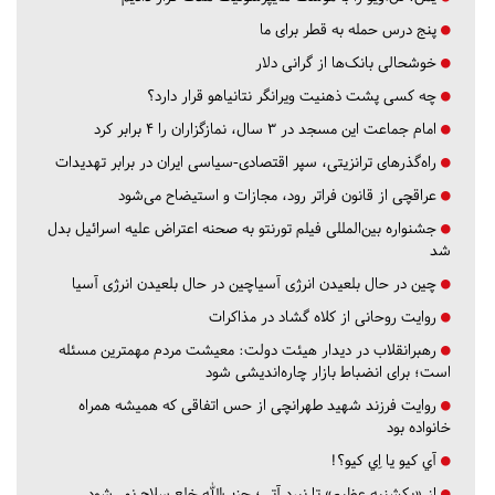
پنج درس‌ حمله به قطر برای ما
خوشحالی بانک‌ها از گرانی دلار
چه کسی پشت ذهنیت ویرانگر نتانیاهو قرار دارد؟
امام جماعت این مسجد در ۳ سال، نمازگزاران را ۴ برابر کرد
راه‌گذرهای ترانزیتی، سپر اقتصادی-سیاسی ایران در برابر تهدیدات
عراقچی از قانون فراتر رود، مجازات و استیضاح می‌شود
جشنواره بین‌المللی فیلم تورنتو به صحنه اعتراض علیه اسرائیل بدل
شد
چین در حال بلعیدن انرژی آسیاچین در حال بلعیدن انرژی آسیا
روایت روحانی از کلاه گشاد در مذاکرات
رهبرانقلاب در دیدار هیئت دولت: معیشت مردم مهمترین مسئله
است؛ برای انضباط بازار چاره‌اندیشی شود
روایت فرزند شهید طهرانچی از حس اتفاقی که همیشه همراه
خانواده بود
آي كيو يا اِي كيو؟!
از «یکشنبه عظیم» تا نبرد آتی؛ حزب‌الله خلع سلاح نمی‌شود