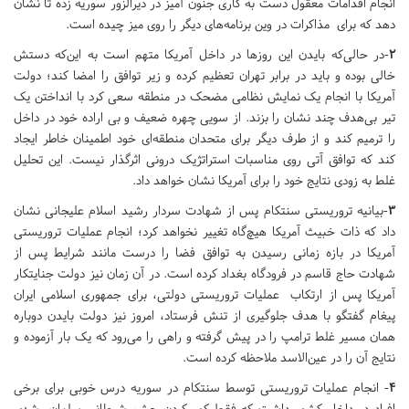
انجام اقدامات معقول دست به کاری جنون آمیز در دیرالزور سوریه زده تا نشان
دهد که برای مذاکرات در وین برنامه‌های دیگر را روی میز چیده است.
۲
-در حالی‌که بایدن این روزها در داخل آمریکا متهم است به این‌که دستش
خالی بوده و باید در برابر تهران تعظیم کرده و زیر توافق را امضا کند؛ دولت
آمریکا با انجام یک نمایش نظامی مضحک در منطقه سعی کرد با انداختن یک
تیر بی‌هدف چند نشان را بزند. از سویی چهره ضعیف و بی اراده خود در داخل
را ترمیم کند و از طرف دیگر برای متحدان منطقه‌ای خود اطمینان خاطر ایجاد
کند که توافق آتی روی مناسبات استراتژیک درونی اثرگذار نیست. این تحلیل
غلط به زودی نتایج خود را برای آمریکا نشان خواهد داد.
۳
-بیانیه تروریستی سنتکام پس از شهادت سردار رشید اسلام علیجانی نشان
داد که ذات خبیث آمریکا هیچ‌گاه تغییر نخواهد کرد؛ انجام عملیات تروریستی
آمریکا در بازه زمانی رسیدن به توافق فضا را درست مانند شرایط پس از
شهادت حاج قاسم در فرودگاه بغداد کرده است. در آن زمان نیز دولت جنایتکار
آمریکا پس از ارتکاب عملیات تروریستی دولتی، برای جمهوری اسلامی ایران
پیغام گفتگو با هدف جلوگیری از تنش فرستاد، امروز نیز دولت بایدن دوباره
همان مسیر غلط ترامپ را در پیش گرفته و راهی را می‌رود که یک بار آزموده و
نتایج آن را در عین‌الاسد ملاحظه کرده است.
۴
- انجام عملیات تروریستی توسط سنتکام در سوریه درس خوبی برای برخی
افراد در داخل کشور داشت که فقط کور کردن چشم شیطانی سلمان رشدی