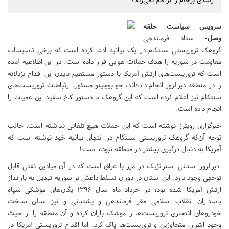
سرویس سیاست حلقه
وصل-
ستاد فرماندهی
گروهک تروریستی سنتکام در یک بیانیه ادعا کرده است که برخی تاسیسات
مقاومت در سوریه را هدف حملات هوایی قرار داده است، در این اطلاعیه آمده
است که تروریست‌های ارتش آمریکا با دستور مستقیم بایدن این اقدام بزدلانه
را در منطقه دیرالزور انجام داده‌اند، جو بوچینو مسئول ارتباطات تروریست‌های
سنتکام نیز اعلام کرده است که این گروهک با دستور کاخ سفید این عمیات را
انجام داده است.
خبرگزاری رویترز نوشته است که این حملات هیچ تلفاتی نداشته است. جالب
توجه آن‌که گروهک تروریستی سنتکام در انتهای بیانیه خود نوشته است که
آمریکا به دنبال درگیری بیشتر در منطقه نبوده است!
دیرالزور استانی استراتژیک در مرز با عراق است که در آن میادین نفتی قابل
توجهی وجود دارد. این استان در دوران تسلط داعش بر سوریه تبدیل به بارانداز
ارتش آمریکا شده بود؛ در خرداد ماه سال ۱۳۹۶ یگان‌های موشکی سپاه
پاسداران انقلاب اسلامی مقر فرماندهی و پشتبانی و نیز سالن ساخت
خودروهای انتحاری تروریست‌ها را موشک باران کرده و آن منطقه را از حیث
وجود اشرار، متجاوزین و تروریست‌ها پاک کرد، اما اقدام تروریستی آمریکا در