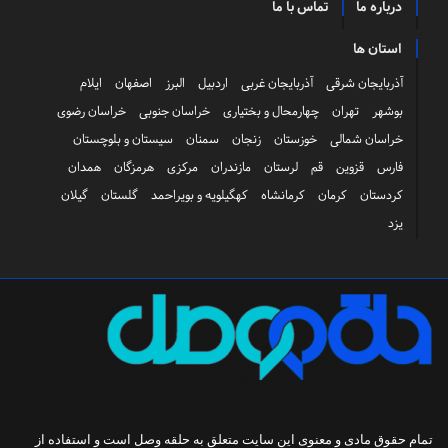
درباره ما
تماس با ما
استان ها
آذربایجان شرقی
آذربایجان غربی
اردبیل
البرز
اصفهان
ایلام
بوشهر
تهران
چهارمحال و بختیاری
خراسان جنوبی
خراسان رضوی
خراسان شمالی
خوزستان
زنجان
سمنان
سیستان و بلوچستان
فارس
قزوین
قم
لرستان
مازندران
مرکزی
هرمزگان
همدان
کردستان
کرمان
کرمانشاه
کهگیلویه و بویراحمد
گلستان
گیلان
یزد
تمام حقوق مادی و معنوی این سایت متعلق به
حلقه وصل
است و استفاده از