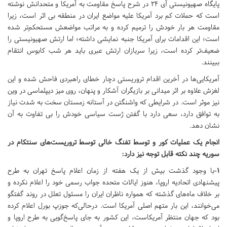
پایگاه صهیونیستی آی ۲۴ در شرح پاسخ مقاومت به آمریکا و متحدانش نوشته
است که حملات کم برد آمریکا علیه مواضع ایران در منطقه بی اثر است، زیرا
مقاومت هر بار خودش را ترمیم کرده و به مراتب مواضعش مستحکم‌تر شده
است؛ این اقدامات برای آمریکا جنبه نمایشی داشته؛ اما ارتش صهیونیستی را
ضعیف‌تر کرده است، زیرا سربازان ارتش عبری باید هر شب کابوس انتقام
ببینند.
آمریکایی‌ها در آخرین اقدام تروریستی دچار خطای راهبردی فاحش شده و این
لغزش علاوه بر اثر میدانی بر بازیگران آشکار و پنهان، روی میز دیپلماسی در وین
نیز موثر است. در شرایطی که واشنگتن در آستانه زمستان سخت به شدت نیاز
به توافق دارد، سعی دارد با گفتن ژست سیاسی خودش را بی تفاوت به آن
نشان دهد.
انجام یک عملیات کور و توسط تفنگ خالی توسط تروریست‌های سنتکام در
سوریه چند نکته قابل توجه نیز دارد:
۱-
با وجود گذشت بیش از یک هفته از زمان اعلام پاسخ تهران به طرح
پیشنهادی اتحادیه اروپا، هنوز ایالات متحده جواب رسمی خود را اعلام نکرده و
بر خلاف ماه‌های گذشته که همواره ناظران ایران را مسئول تعلل در روند گفتگو
می‌خوانند، این بار متهم اصلی آمریکا است. درحالی‌که جوزپ بورل اعلام کرده
بود که جهان منتظر آمریکاست، این کشور به جای پاسخ‌گویی به طرح اروپا و