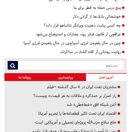
پنج درس‌ حمله به قطر برای ما
خوشحالی بانک‌ها از گرانی دلار
چه کسی پشت ذهنیت ویرانگر نتانیاهو قرار دارد؟
عراقچی از قانون فراتر رود، مجازات و استیضاح می‌شود
چین در حال بلعیدن انرژی آسیاچین در حال بلعیدن انرژی آسیا
روایت روحانی از کلاه گشاد در مذاکرات
آخرین اخبار
پربازدیدترین
روزنامه ها
مشتریان نفت ایران در ۷ سال گذشته +فیلم
راز اصرار بر «مذاکره و ملاقات به هر قیمت» چیست؟
آنتن شبکه افق «خط‌خطی» شد
اقتصاد ایران تحت تاثیر قطعنامه‌ها یا تحریم‌ آمریکا
خلع سلاح حزب‌الله پروژه‌ای تحمیلی و آمریکایی است
یمن: تل‌آویو را با موشک هایپرسونیک هدف قرار دادیم