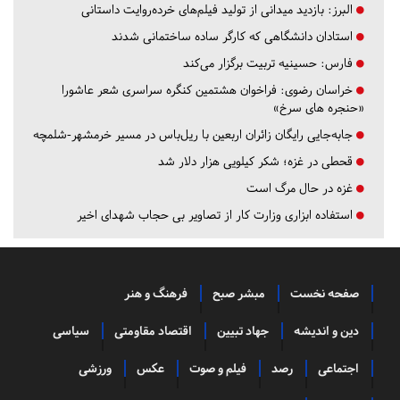
البرز:
بازدید میدانی از تولید فیلم‌های خرده‌روایت داستانی
استادان دانشگاهی که کارگر ساده ساختمانی شدند
فارس:
حسینیه تربیت برگزار می‌کند
خراسان رضوی:
فراخوان هشتمین کنگره سراسری شعر عاشورا
«حنجره های سرخ»
جابه‌جایی رایگان زائران اربعین با ریل‌باس در مسیر خرمشهر-شلمچه
قحطی در غزه؛ شکر کیلویی هزار دلار شد
غزه در حال مرگ است
استفاده ابزاری وزارت کار از تصاویر بی حجاب شهدای اخیر
صفحه نخست
مبشر صبح
فرهنگ و هنر
دین و اندیشه
جهاد تبیین
اقتصاد مقاومتی
سیاسی
اجتماعی
رصد
فیلم و صوت
عکس
ورزشی