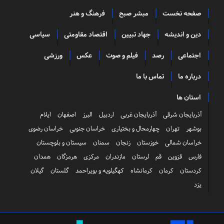
صفحه نخست
مبشر صبح
فرهنگ و هنر
دین و اندیشه
جهاد تبیین
اقتصاد مقاومتی
سیاسی
اجتماعی
رصد
فیلم و صوت
عکس
ورزشی
درباره ما
تماس با ما
استان ها
آذربایجان شرقی
آذربایجان غربی
اردبیل
البرز
اصفهان
ایلام
بوشهر
تهران
چهارمحال و بختیاری
خراسان جنوبی
خراسان رضوی
خراسان شمالی
خوزستان
زنجان
سمنان
سیستان و بلوچستان
فارس
قزوین
قم
لرستان
مازندران
مرکزی
هرمزگان
همدان
کردستان
کرمان
کرمانشاه
کهگیلویه و بویراحمد
گلستان
گیلان
یزد