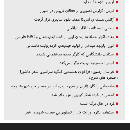
قزوین:
غزه غذا ندارد
فارس:
گزارش تصویری از فعالان تربیتی در شیراز
آژانس هسته‌ای آمریکا هدف نفوذ سایبری قرار گرفت
سخنی دوستانه با آقای عراقچی
ابعاد ناگوار حمله به زندان اوین از قاب اینترنشنال و BBC فارسی
البرز:
بازدید میدانی از تولید فیلم‌های خرده‌روایت داستانی
استادان دانشگاهی که کارگر ساده ساختمانی شدند
فارس:
حسینیه تربیت برگزار می‌کند
خراسان رضوی:
فراخوان هشتمین کنگره سراسری شعر عاشورا
«حنجره های سرخ»
جابه‌جایی رایگان زائران اربعین با ریل‌باس در مسیر خرمشهر-شلمچه
قحطی در غزه؛ شکر کیلویی هزار دلار شد
غزه در حال مرگ است
استفاده ابزاری وزارت کار از تصاویر بی حجاب شهدای اخیر