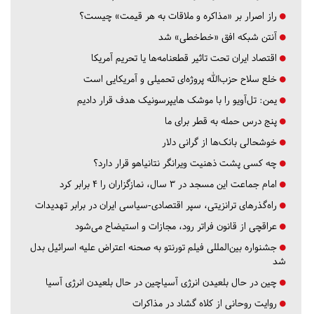
راز اصرار بر «مذاکره و ملاقات به هر قیمت» چیست؟
آنتن شبکه افق «خط‌خطی» شد
اقتصاد ایران تحت تاثیر قطعنامه‌ها یا تحریم‌ آمریکا
خلع سلاح حزب‌الله پروژه‌ای تحمیلی و آمریکایی است
یمن: تل‌آویو را با موشک هایپرسونیک هدف قرار دادیم
پنج درس‌ حمله به قطر برای ما
خوشحالی بانک‌ها از گرانی دلار
چه کسی پشت ذهنیت ویرانگر نتانیاهو قرار دارد؟
امام جماعت این مسجد در ۳ سال، نمازگزاران را ۴ برابر کرد
راه‌گذرهای ترانزیتی، سپر اقتصادی-سیاسی ایران در برابر تهدیدات
عراقچی از قانون فراتر رود، مجازات و استیضاح می‌شود
جشنواره بین‌المللی فیلم تورنتو به صحنه اعتراض علیه اسرائیل بدل
شد
چین در حال بلعیدن انرژی آسیاچین در حال بلعیدن انرژی آسیا
روایت روحانی از کلاه گشاد در مذاکرات