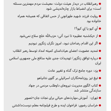
رهبرانقلاب در دیدار هیئت دولت: معیشت مردم مهمترین مسئله
است؛ برای انضباط بازار چاره‌اندیشی شود
روایت فرزند شهید طهرانچی از حس اتفاقی که همیشه همراه
خانواده بود
آي كيو يا اِي كيو؟!
از «یکشنبه عظیم» تا نبرد آتی؛ حزب‌الله خلع سلاح نمی‌شود
اگر این اقدام رضاخان نبود، امروز نگران زنگزور نبودیم
تمدید عضویت اعضای هیات‌امنای کمیته امداد توسط رهبر انقلاب
درباره توافق زنگزور/ تهدیدات جدی علیه منافع ملی جمهوری اسلامی
ایران
یزد:
دوره جامع ترک گناه و تغییر عادت
تیغ تیز روزنامه‌نگاران اسرائیلی بر گلوی نتانیاهو
کتاب الگوی مدیریت نیروهای داوطلب مردمی در جهاد
سازندگی منتشر شد
تهران:
آموزش مهارت‌های حیاتی برای نجات جان+تصویر
خراسان رضوی:
فراخوان ایده و طرح فیلم‌نامه معلم دوست‌داشتنی