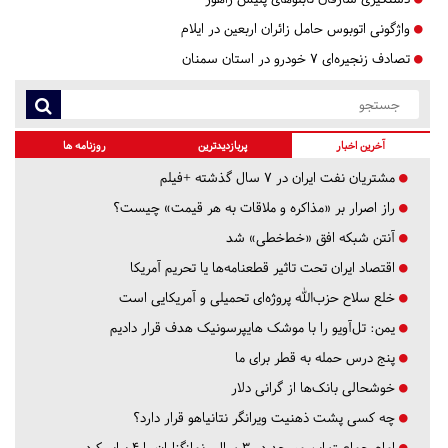
واژگونی اتوبوس حامل زائران اربعین در ایلام
تصادف زنجیره‌ای ۷ خودرو در استان سمنان
آخرین اخبار
پربازدیدترین
روزنامه ها
مشتریان نفت ایران در ۷ سال گذشته +فیلم
راز اصرار بر «مذاکره و ملاقات به هر قیمت» چیست؟
آنتن شبکه افق «خط‌خطی» شد
اقتصاد ایران تحت تاثیر قطعنامه‌ها یا تحریم‌ آمریکا
خلع سلاح حزب‌الله پروژه‌ای تحمیلی و آمریکایی است
یمن: تل‌آویو را با موشک هایپرسونیک هدف قرار دادیم
پنج درس‌ حمله به قطر برای ما
خوشحالی بانک‌ها از گرانی دلار
چه کسی پشت ذهنیت ویرانگر نتانیاهو قرار دارد؟
امام جماعت این مسجد در ۳ سال، نمازگزاران را ۴ برابر کرد