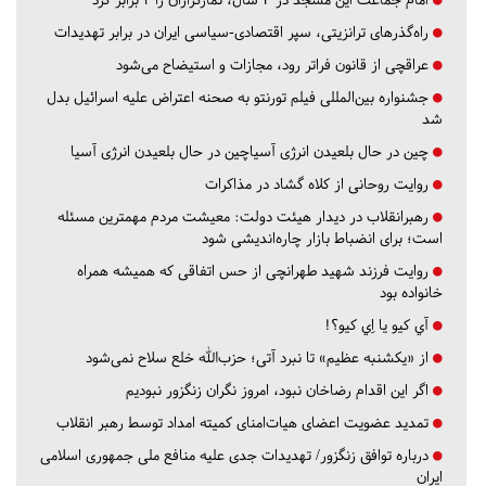
راه‌گذرهای ترانزیتی، سپر اقتصادی-سیاسی ایران در برابر تهدیدات
عراقچی از قانون فراتر رود، مجازات و استیضاح می‌شود
جشنواره بین‌المللی فیلم تورنتو به صحنه اعتراض علیه اسرائیل بدل
شد
چین در حال بلعیدن انرژی آسیاچین در حال بلعیدن انرژی آسیا
روایت روحانی از کلاه گشاد در مذاکرات
رهبرانقلاب در دیدار هیئت دولت: معیشت مردم مهمترین مسئله
است؛ برای انضباط بازار چاره‌اندیشی شود
روایت فرزند شهید طهرانچی از حس اتفاقی که همیشه همراه
خانواده بود
آي كيو يا اِي كيو؟!
از «یکشنبه عظیم» تا نبرد آتی؛ حزب‌الله خلع سلاح نمی‌شود
اگر این اقدام رضاخان نبود، امروز نگران زنگزور نبودیم
تمدید عضویت اعضای هیات‌امنای کمیته امداد توسط رهبر انقلاب
درباره توافق زنگزور/ تهدیدات جدی علیه منافع ملی جمهوری اسلامی
ایران