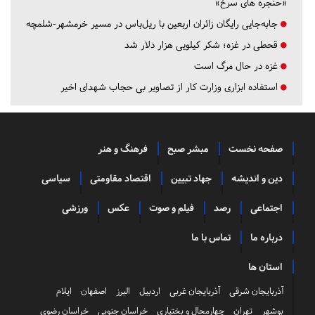
«حنجره های سرخ»
جابه‌جایی رایگان زائران اربعین با ریل‌باس در مسیر خرمشهر-شلمچه
قحطی در غزه؛ شکر کیلویی هزار دلار شد
غزه در حال مرگ است
استفاده ابزاری وزارت کار از تصاویر بی حجاب شهدای اخیر
صفحه نخست
مبشر صبح
فرهنگ و هنر
دین و اندیشه
جهاد تبیین
اقتصاد مقاومتی
سیاسی
اجتماعی
رصد
فیلم و صوت
عکس
ورزشی
درباره ما
تماس با ما
استان ها
آذربایجان شرقی
آذربایجان غربی
اردبیل
البرز
اصفهان
ایلام
بوشهر
تهران
چهارمحال و بختیاری
خراسان جنوبی
خراسان رضوی