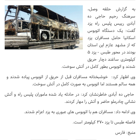
به گزارش حلقه وصل،
سرهنگ رحیم حاجی ده
آبادی رییس پلیس راه یزد
گفت: یک دستگاه اتوبوس
اسکانیا حامل مسافران یزد
که از مشهد عازم این استان
بودند در محور طبس - یزد ۵
کیلومتری ساغند دچار حریق
شدند و اتوبوس بطور کامل در آتش سوخت.
وی اظهار کرد: خوشبختانه مسافران قبل از حریق از اتوبوس پیاده شدند و
همه سالم هستند اما اتوبوس به صورت کامل در آتش سوخت.
حاجی ده آبادی خاطرنشان کرد: در حادثه یاد شده ماموران پلیس راه و آتش
نشانی چادرملو حاضر و آتش را مهار کردند.
وی ادامه داد: مسافران هم با اتوبوس های عبوری به یزد اعزام شدند.
فاصله طبس تا یزد ۳۷۰ کیلومتر است.
منبع: فارس