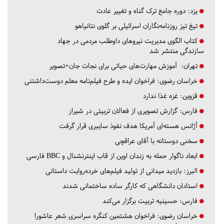
یزد:
دوره جامع ترک گناه و تغییر عادت
تیغ تیز روزنامه‌نگاران اسرائیلی بر گلوی نتانیاهو
کتاب الگوی مدیریت نیروهای داوطلب مردمی در جهاد
سازندگی منتشر شد
تهران:
آموزش مهارت‌های حیاتی برای نجات جان+تصویر
خراسان رضوی:
فراخوان ایده و طرح فیلم‌نامه معلم دوست‌داشتنی
قزوین:
غزه غذا ندارد
فارس:
گزارش تصویری از فعالان تربیتی در شیراز
آژانس هسته‌ای آمریکا هدف نفوذ سایبری قرار گرفت
سخنی دوستانه با آقای عراقچی
ابعاد ناگوار حمله به زندان اوین از قاب اینترنشنال و BBC فارسی
البرز:
بازدید میدانی از تولید فیلم‌های خرده‌روایت داستانی
استادان دانشگاهی که کارگر ساده ساختمانی شدند
فارس:
حسینیه تربیت برگزار می‌کند
خراسان رضوی:
فراخوان هشتمین کنگره سراسری شعر عاشورا