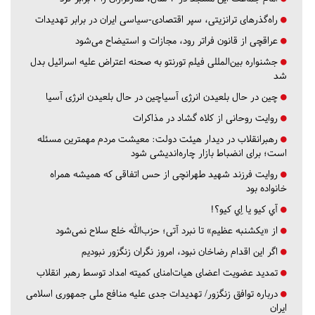
راه‌گذرهای ترانزیتی، سپر اقتصادی-سیاسی ایران در برابر تهدیدات
عراقچی از قانون فراتر رود، مجازات و استیضاح می‌شود
جشنواره بین‌المللی فیلم تورنتو به صحنه اعتراض علیه اسرائیل بدل
شد
چین در حال بلعیدن انرژی آسیاچین در حال بلعیدن انرژی آسیا
روایت روحانی از کلاه گشاد در مذاکرات
رهبرانقلاب در دیدار هیئت دولت: معیشت مردم مهمترین مسئله
است؛ برای انضباط بازار چاره‌اندیشی شود
روایت فرزند شهید طهرانچی از حس اتفاقی که همیشه همراه
خانواده بود
آي كيو يا اِي كيو؟!
از «یکشنبه عظیم» تا نبرد آتی؛ حزب‌الله خلع سلاح نمی‌شود
اگر این اقدام رضاخان نبود، امروز نگران زنگزور نبودیم
تمدید عضویت اعضای هیات‌امنای کمیته امداد توسط رهبر انقلاب
درباره توافق زنگزور/ تهدیدات جدی علیه منافع ملی جمهوری اسلامی
ایران