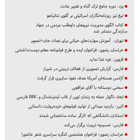
یزد:
دوره جامع ترک گناه و تغییر عادت
تیغ تیز روزنامه‌نگاران اسرائیلی بر گلوی نتانیاهو
کتاب الگوی مدیریت نیروهای داوطلب مردمی در جهاد
سازندگی منتشر شد
تهران:
آموزش مهارت‌های حیاتی برای نجات جان+تصویر
خراسان رضوی:
فراخوان ایده و طرح فیلم‌نامه معلم دوست‌داشتنی
قزوین:
غزه غذا ندارد
فارس:
گزارش تصویری از فعالان تربیتی در شیراز
آژانس هسته‌ای آمریکا هدف نفوذ سایبری قرار گرفت
سخنی دوستانه با آقای عراقچی
ابعاد ناگوار حمله به زندان اوین از قاب اینترنشنال و BBC فارسی
البرز:
بازدید میدانی از تولید فیلم‌های خرده‌روایت داستانی
استادان دانشگاهی که کارگر ساده ساختمانی شدند
فارس:
حسینیه تربیت برگزار می‌کند
خراسان رضوی:
فراخوان هشتمین کنگره سراسری شعر عاشورا