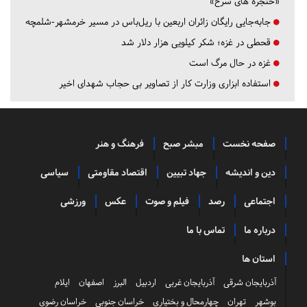
«حنجره های سرخ»
جابه‌جایی رایگان زائران اربعین با ریل‌باس در مسیر خرمشهر-شلمچه
قحطی در غزه؛ شکر کیلویی هزار دلار شد
غزه در حال مرگ است
استفاده ابزاری وزارت کار از تصاویر بی حجاب شهدای اخیر
صفحه نخست
مبشر صبح
فرهنگ و هنر
دین و اندیشه
جهاد تبیین
اقتصاد مقاومتی
سیاسی
اجتماعی
رصد
فیلم و صوت
عکس
ورزشی
درباره ما
تماس با ما
استان ها
آذربایجان شرقی
آذربایجان غربی
اردبیل
البرز
اصفهان
ایلام
بوشهر
تهران
چهارمحال و بختیاری
خراسان جنوبی
خراسان رضوی