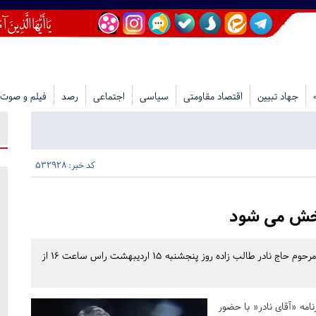
جهاد تبیین
اقتصاد مقاومتی
سیاسی
اجتماعی
رصد
فیلم و صوت
کد خبر: 532928
 پخش می شود
ویژه برنامه «آقای نادر« با حضور تعدادی از دوستان و شاگردان مرحوم حاج نادر طالب زاده روز پنجشنبه ۱۵ اردیبهشت راس ساعت ۱۶ از
امه «آقای نادر« با حضور