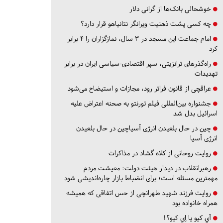
خوشحالی بانک‌ها از گرانی دلار
چه کسی پشت ذهنیت ویرانگر نتانیاهو قرار دارد؟
امام جماعت این مسجد در ۳ سال، نمازگزاران را ۴ برابر
کرد
راه‌گذرهای ترانزیتی، سپر اقتصادی-سیاسی ایران در برابر
تهدیدات
عراقچی از قانون فراتر رود، مجازات و استیضاح می‌شود
جشنواره بین‌المللی فیلم تورنتو به صحنه اعتراض علیه
اسرائیل بدل شد
چین در حال بلعیدن انرژی آسیاچین در حال بلعیدن
انرژی آسیا
روایت روحانی از کلاه گشاد در مذاکرات
رهبرانقلاب در دیدار هیئت دولت: معیشت مردم
مهمترین مسئله است؛ برای انضباط بازار چاره‌اندیشی شود
روایت فرزند شهید طهرانچی از حس اتفاقی که همیشه
همراه خانواده بود
آي كيو يا اِي كيو؟!