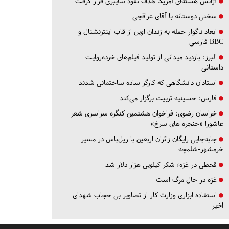
آژانس هسته‌ای آمریکا هدف نفوذ سایبری قرار گرفت
سخنی دوستانه با آقای عراقچی
ابعاد ناگوار حمله به زندان اوین از قاب اینترنشنال و
BBC فارسی
البرز:
بازدید میدانی از تولید فیلم‌های خرده‌روایت
داستانی
استادان دانشگاهی که کارگر ساده ساختمانی شدند
فارس:
حسینیه تربیت برگزار می‌کند
خراسان رضوی:
فراخوان هشتمین کنگره سراسری شعر
عاشورا «حنجره های سرخ»
جابه‌جایی رایگان زائران اربعین با ریل‌باس در مسیر
خرمشهر-شلمچه
قحطی در غزه؛ شکر کیلویی هزار دلار شد
غزه در حال مرگ است
استفاده ابزاری وزارت کار از تصاویر بی حجاب شهدای
اخیر