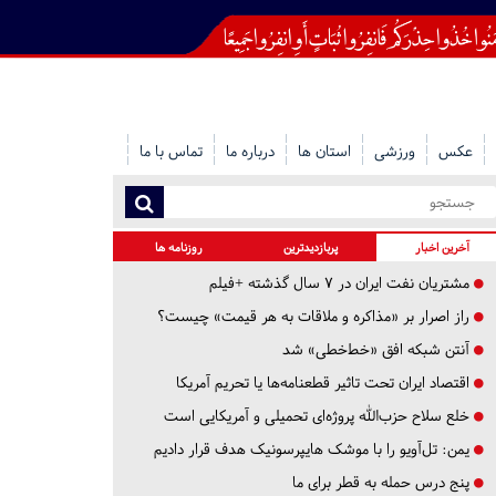
عکس
ورزشی
استان ها
درباره ما
تماس با ما
آخرین اخبار
پربازدیدترین
روزنامه ها
مشتریان نفت ایران در ۷ سال گذشته +فیلم
راز اصرار بر «مذاکره و ملاقات به هر قیمت» چیست؟
آنتن شبکه افق «خط‌خطی» شد
اقتصاد ایران تحت تاثیر قطعنامه‌ها یا تحریم‌ آمریکا
خلع سلاح حزب‌الله پروژه‌ای تحمیلی و آمریکایی است
یمن: تل‌آویو را با موشک هایپرسونیک هدف قرار دادیم
پنج درس‌ حمله به قطر برای ما