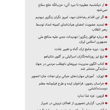
از «یکشنبه عظیم» تا نبرد آتی؛ حزب‌الله خلع سلاح
نمی‌شود
اگر این اقدام رضاخان نبود، امروز نگران زنگزور نبودیم
تمدید عضویت اعضای هیات‌امنای کمیته امداد توسط
رهبر انقلاب
درباره توافق زنگزور/ تهدیدات جدی علیه منافع ملی
جمهوری اسلامی ایران
یزد:
دوره جامع ترک گناه و تغییر عادت
تیغ تیز روزنامه‌نگاران اسرائیلی بر گلوی نتانیاهو
کتاب الگوی مدیریت نیروهای داوطلب مردمی در جهاد
سازندگی منتشر شد
تهران:
آموزش مهارت‌های حیاتی برای نجات جان+تصویر
خراسان رضوی:
فراخوان ایده و طرح فیلم‌نامه معلم
دوست‌داشتنی
قزوین:
غزه غذا ندارد
فارس:
گزارش تصویری از فعالان تربیتی در شیراز