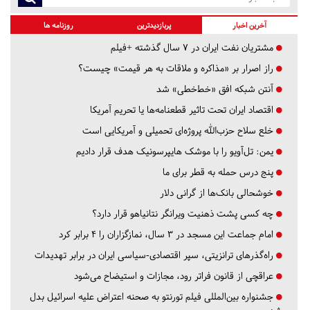
آخرین اخبار
پربازدیدترین
روزنامه ها
مشتریان نفت ایران در ۷ سال گذشته +فیلم
راز اصرار بر «مذاکره و ملاقات به هر قیمت» چیست؟
آنتن شبکه افق «خط‌خطی» شد
اقتصاد ایران تحت تاثیر قطعنامه‌ها یا تحریم‌ آمریکا
خلع سلاح حزب‌الله پروژه‌ای تحمیلی و آمریکایی است
یمن: تل‌آویو را با موشک هایپرسونیک هدف قرار دادیم
پنج درس‌ حمله به قطر برای ما
خوشحالی بانک‌ها از گرانی دلار
چه کسی پشت ذهنیت ویرانگر نتانیاهو قرار دارد؟
امام جماعت این مسجد در ۳ سال، نمازگزاران را ۴ برابر کرد
راه‌گذرهای ترانزیتی، سپر اقتصادی-سیاسی ایران در برابر تهدیدات
عراقچی از قانون فراتر رود، مجازات و استیضاح می‌شود
جشنواره بین‌المللی فیلم تورنتو به صحنه اعتراض علیه اسرائیل بدل