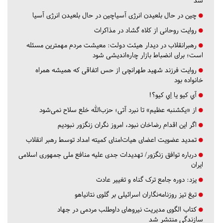
شد
چین در حال بلعیدن انرژی آسیاچین در حال بلعیدن انرژی آسیا
روایت روحانی از کلاه گشاد در مذاکرات
رهبرانقلاب در دیدار هیئت دولت: معیشت مردم مهمترین مسئله
است؛ برای انضباط بازار چاره‌اندیشی شود
روایت فرزند شهید طهرانچی از حس اتفاقی که همیشه همراه
خانواده بود
آي كيو يا اِي كيو؟!
از «یکشنبه عظیم» تا نبرد آتی؛ حزب‌الله خلع سلاح نمی‌شود
اگر این اقدام رضاخان نبود، امروز نگران زنگزور نبودیم
تمدید عضویت اعضای هیات‌امنای کمیته امداد توسط رهبر انقلاب
درباره توافق زنگزور/ تهدیدات جدی علیه منافع ملی جمهوری اسلامی
ایران
یزد:
دوره جامع ترک گناه و تغییر عادت
تیغ تیز روزنامه‌نگاران اسرائیلی بر گلوی نتانیاهو
کتاب الگوی مدیریت نیروهای داوطلب مردمی در جهاد
سازندگی منتشر شد