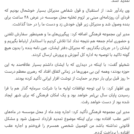
تمدید کنند.
وی یادآور شد: از استقبال و قول شفاهی مدیرکل بسیار خوشحال بودیم که
فردای آن روزنامه‌ای مبنی بر لزوم تخلیه محل موسسه در عرض ۴۸ ساعت برای
بنده وصول شد و مدیرکل زیر قول خودش زد و دست ما را در حنا گذاشت.
مدیر این مجموعه فرهنگی اضافه کرد: پیگیری‌های ما و همینطور سفارش تلفنی
و حضوری امام جمعه هم نتیجه نداد لذا تلاش کردیم با استاندار ارتباط بگیریم و
ایشان را در جریان بگذاریم، که مدیرکل دفتر ایشان، عین نامه بنده را بدون هیچ
گونه تاکید با توصیه به اداره کل آموزش و پرورش ارسال کردند.
شخیلو گفت: با اینکه در دیداری که با ایشان داشتم بسیار علاقه‌مند به این
حوزه بودند؛ وهمه این بی مهری‌ها در زمانی اتفاق افتاد که رهبری معظم درست
۱۰ روز قبل برای بار دوم بر حمایت از نوشت افزار ایرانی تأکید کرده بودند.
وی اظهار کرد: با این توجه توافقات اولیه ما با شرکت سرمایه گذار هم با فرا
رسیدن پایان سال بی‌ثمر خواهد بود و یک امکان فرهنگی که برای شهر ایجاد
شده بود از دست خواهد رفت.
مدیر این مجموعه فرهنگی تأکید کرد: اجاره چند ماه از محل موسسه در ماه‌های
اخیر عقب افتاده بود، برای اینکه موضوع تمدید قرارداد تسهیل شود و مشکل
قانونی نداشته باشد من اتومبیل شخصی همسرم را فروختم و اجاره عقب
افتاده را پرداخت کردم.