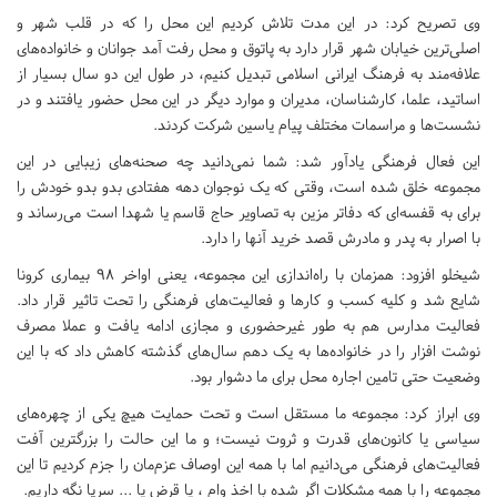
وی تصریح کرد: در این مدت تلاش کردیم این محل را که در قلب شهر و
اصلی‌ترین خیابان شهر قرار دارد به پاتوق و محل رفت آمد جوانان و خانواده‌های
علافه‌مند به فرهنگ ایرانی اسلامی تبدیل کنیم، در طول این دو سال بسیار از
اساتید، علما، کارشناسان، مدیران و موارد دیگر در این محل حضور یافتند و در
نشست‌ها و مراسمات مختلف پیام یاسین شرکت کردند.
این فعال فرهنگی یادآور شد: شما نمی‌دانید چه صحنه‌های زیبایی در این
مجموعه خلق شده است، وقتی که یک نوجوان دهه هفتادی بدو بدو خودش را
برای به قفسه‌ای که دفاتر مزین به تصاویر حاج قاسم یا شهدا است می‌رساند و
با اصرار به پدر و مادرش قصد خرید آنها را دارد.
شیخلو افزود: همزمان با راه‌اندازی این مجموعه، یعنی اواخر ۹۸ بیماری کرونا
شایع شد و کلیه کسب و کارها و فعالیت‌های فرهنگی را تحت تاثیر قرار داد.
فعالیت مدارس هم به طور غیرحضوری و مجازی ادامه یافت و عملا مصرف
نوشت افزار را در خانواده‌ها به یک دهم سال‌های گذشته کاهش داد که با این
وضعیت حتی تامین اجاره محل برای ما دشوار بود.
وی ابراز کرد: مجموعه ما مستقل است و تحت حمایت هیچ یکی از چهره‌های
سیاسی یا کانون‌های قدرت و ثروت نیست؛ و ما این حالت را بزرگترین آفت
فعالیت‌های فرهنگی می‌دانیم اما با همه این اوصاف عزم‌مان را جزم کردیم تا این
مجموعه را با همه مشکلات اگر شده با اخذ وام ، یا قرض یا ... سرپا نگه داریم.