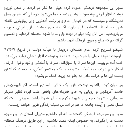
مدیر این مجموعه فرهنگی عنوان کرد: خیلی ها فکر می‌کردند از محل توزیع
نوشت افزار ایرانی چه سود سرشاری نصیب ما می‌شود. درحالی که همین محل
نمایشگاه و موسسه که در خیابان امام و پر رفت آمدترین و پر رونق‌ترین نقطه
شهر به لحاظ اقتصادی قرار دارد؛ اگر به جای نوشت افزار ایرانی جوراب
می‌فروختیم، من الان یک میلیادر بودم ولی ما با شهدا معامله کرده‌ایم و تصمیم
گرفته‌ایم که مبلغ و مروج فرهنگ آن‌ها باشم.
شیخلو تشریح کرد: امام خامنه‌ای دردیدار با هیأت دولت در تاریخ ۹۷/۶/۷
فرمودند:«چند جوان با همت پیدا شده‌اند و نوشت افزار داخلی تولید می‌کنند،
خب آدم می‌بیند، این‌ها سر تا پا شوق‌اند، سر تا پا آمادگی و قوه و توان کارند،
اینکار هم دارند، باید کمک بشوند، با یک مختصر کمکی، با دست گذاشتن
پشت این ها و حرکت دادن به جلو به این‌ها کمک می‌شود».
وی بیان کرد: بالاخره نوشت افزار یک کالای راهبردی است، اگر قهرمان‌های
فاسد آمریکایی و اروپایی به جای قهرمان‌های واقعی ملت ایران نظیر سردار
سلیمانی و شهید حججی و شهید باکری و سایر شهدا باشد، طبیعی است که
نسل فعلی و آینده جامعه ما هم بر اساس سبک زندگی غربی خواهد زیست.
مدیر این مجموعه فرهنگی گفت: ما انتظار داشتیم مدیران استان در این حوزه
دست ما را بگیرند، به خصوص اینکه قصد داشتیم از این طریق فرهنگ منطقه
آذربایجان‌غربی را هم معرفی کنیم ولی متاسفانه به جز حمایت‌های معنوی امام