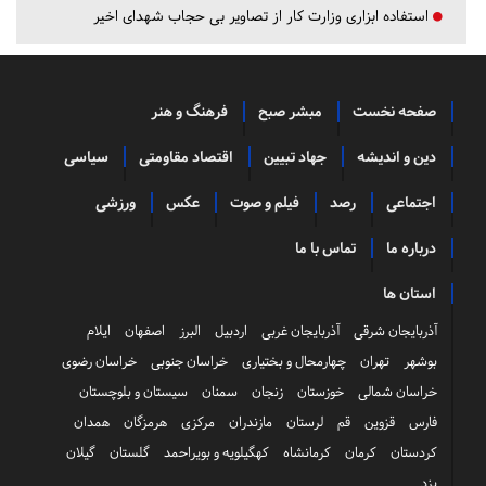
استفاده ابزاری وزارت کار از تصاویر بی حجاب شهدای اخیر
صفحه نخست
مبشر صبح
فرهنگ و هنر
دین و اندیشه
جهاد تبیین
اقتصاد مقاومتی
سیاسی
اجتماعی
رصد
فیلم و صوت
عکس
ورزشی
درباره ما
تماس با ما
استان ها
آذربایجان شرقی
آذربایجان غربی
اردبیل
البرز
اصفهان
ایلام
بوشهر
تهران
چهارمحال و بختیاری
خراسان جنوبی
خراسان رضوی
خراسان شمالی
خوزستان
زنجان
سمنان
سیستان و بلوچستان
فارس
قزوین
قم
لرستان
مازندران
مرکزی
هرمزگان
همدان
کردستان
کرمان
کرمانشاه
کهگیلویه و بویراحمد
گلستان
گیلان
یزد