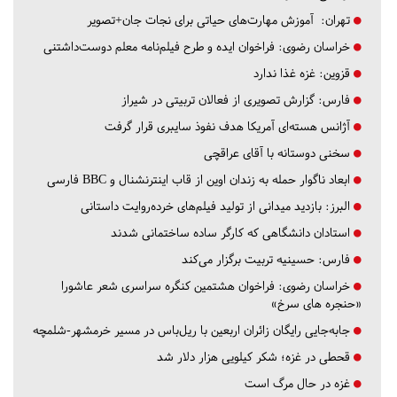
تهران:
آموزش مهارت‌های حیاتی برای نجات جان+تصویر
خراسان رضوی:
فراخوان ایده و طرح فیلم‌نامه معلم دوست‌داشتنی
قزوین:
غزه غذا ندارد
فارس:
گزارش تصویری از فعالان تربیتی در شیراز
آژانس هسته‌ای آمریکا هدف نفوذ سایبری قرار گرفت
سخنی دوستانه با آقای عراقچی
ابعاد ناگوار حمله به زندان اوین از قاب اینترنشنال و BBC فارسی
البرز:
بازدید میدانی از تولید فیلم‌های خرده‌روایت داستانی
استادان دانشگاهی که کارگر ساده ساختمانی شدند
فارس:
حسینیه تربیت برگزار می‌کند
خراسان رضوی:
فراخوان هشتمین کنگره سراسری شعر عاشورا
«حنجره های سرخ»
جابه‌جایی رایگان زائران اربعین با ریل‌باس در مسیر خرمشهر-شلمچه
قحطی در غزه؛ شکر کیلویی هزار دلار شد
غزه در حال مرگ است