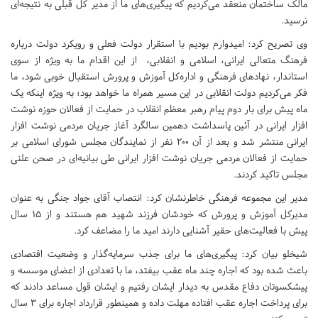
مالک ساختمان منعقد می‌کردیم که پیگیری‌های ما از مدیر کل قبلی به نتیجه‌ای
نرسید.
وی تصریح کرد: امیدوارم بودیم با استقرار دولت فعلی و رویکرد دولت درباره
فرهنگ متعالی ایرانی، اسلامی و انقلابی، از این اقدام ما به ویژه از سوی
استاندار، نهادهای فرهنگی و اداره‌کل آموزش و پرورش استقبال خوبی شود، ما
فکر می‌کردیم دولت انقلابی در این مسیر همراه ما خواهد بود؛ به ویژه اینکه یک
ماه پیش برای بار دوم پیام رهبر معظم انقلاب در حمایت از فعالان حوزه نوشت
افزار ایرانی در آئین پاسداشت دهمین سالگرد آغاز جریان مردمی نوشت افزار
ایرانی منتشر شد و بعد از آن ۲۰۰ نفر از نمایندگان مجلس شورای اسلامی بر
حمایت از فعالان مردمی جریان نوشت افزار ایرانی طی بیانیه‌ای در صحن علنی
مجلس تاکید کردند.
مدیر این مجموعه فرهنگی خاطرنشان کرد: انتصاب آقای جواد جنگی به عنوان
مدیرکل آموزش و پرورش که خودشان فرزند شهید هم هستند و از ۱۵ سال
پیش با فعالیت‌های حقیر آشنایی دارند امید ما را مضاعف کرد.
شیخلو بیان کرد: پیگیری‌های ما برای جذب سرمایه‌گذار و وضعیت اقتصادی
باعث شده بود که اجاره چند ماه عقب بیفتد، ما با تعدادی از اعضای موسسه و
پیشکسوتان دفاع مقدس به دیدار ایشان رفتیم و ایشان قول مساعد دادند که
برای پرداخت اجاره عقب افتاده مهلت داده و همینطور قرارداد اجاره برای ۳ سال