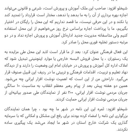
شیخلو افزود: صاحب این ملک آموزش و پرورش است، شرعی و قانونی می‌تواند
اجازه بهره برداری از آن را به ما بدهد یا ندهد، مختار است قرارداد را تمدید کند
یا نکند و در این حرفی نیست، ما قصد نداریم که این محل را رایگان در اختیار
بگیریم، ما با پرداخت اجاره براساس نرخ روز می‌خواهیم از این محل استفاده
کنیم ولی متاسفانه مدیریت جدید اداره‌کل آموزش و پرورش اجازه نداد و در دو
مرتبه دستور تخلیه فوری محل را صادر کرد.
این فعال فرهنگی عنوان کرد: بعد از ما قرار است لابد این محل طی مزایده به
یک رستوران ، یا محل فروش البسه خارجی یا موارد اینچنینی تبدیل شود که
املاک اداره کل آموزش و پرورش در خیابان امام این وضعیت را دارند و از دیدگاه
نهاد تعلیم و تربیت، اقدامات فرهنگی و تربیتی ما در ردیف این قبیل صنوف قرار
می‌گیرد. ناراحتی من از این است که اهمیت نوشت افزار ایرانی چه می‌شود.
همین دو هفته پیش بعد از پیام رهبر معظم انقلاب به مناسبت ۱۰ سالگی
جریان مردمی نوشت افزار ایرانی، ۲۰۰ نفر از نمایندگان طی صدور بیانیه‌ای از
جریان مردمی نوشت افزار ایرانی حمایت کردند.
شیخلو افزود: ثمره این این نامه در شهر ما چه بود ، چرا همان نمایندگان
بزرگواری این نامه را امضاء کرده بودند برای رفع این مشکل و امکانی که با سرمایه
گذاری یک شرکت خارج استان در شهر ما ایجاد می‌شد یک پیگیری ساده
نکردند.