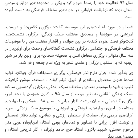
سال ۹۴ فعالیت خود را رسما شروع کرد و یکی از مجموعه‌های موفق و مردمی
استان بوده که توفیقات فراوانی در حوزه‌های مختلف فرهنگی به دست آورده
است.
شیخلو در مورد فعالیت‌های این موسسه گفت: برگزاری کلاس‌ها و دوره‌های
آموزشی در حوزه‌ها و مصادیق مختلف سبک زندگی، برگزاری نشست‌های
گفت‌و‌گو تحت عنوان گفتانه در بین جوانان و اقشار مختلف مردم با موضوعات
مختلف فرهنگی و اجتماعی، برگزاری نشست گفتانه‌های وحدت برای اولین‌بار در
سه سال متوالی، برگزاری محافل انس با صحیفه سجادیه برای اولین بار در شهر
ارومیه که با استقبال بزرگان و علمای شهر به ویژه امام جمعه واقع شد.
وی یادآور شد: اجرای طرح نذر فرهنگی، برگزاری مسابقات قرآن جوانان، تولید
صدها عنوان محصول رسانه‌ای از قبیل فیلم کوتاه ، مستند، موشن گرافیک،
کلیپ و غیره با موضوع مصادیق مختلف سبک زندگی، برگزاری گردهمایی سالانه
سبک زندگی انقلابی به طور مرتب از سال ۹۵ تا کنون همزمان با دهه فجر،
برگزاری گردهمایی حامیان نوشت افزار ایرانی در سال ۹۸ ، همکاری با نهادهای
مختلف در اجرای برنامه‌های فرهنگی و آموزشی با موضوع سبک زندگی، اجرای
اکران‌های مردمی برای حمایت از سینمای ارزشی و انقلابی، تولید دفاتر تحصیلی
و نوشت افزار ایرانی با تصاویر و نمادهای بومی استان آذربایجان غربی مثل
مرحوم حسنی، شهید باکری، استاد حاج حامد ولیزاده ، آثار تاریخی استان و
مصداق‌های دیگر.