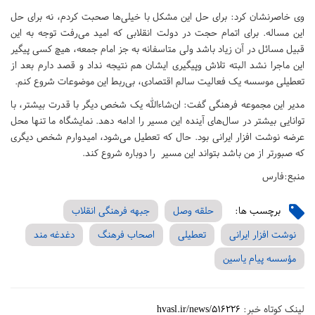
وی خاصرنشان کرد: برای حل این مشکل با خیلی‌ها صحبت کردم، نه برای حل
این مساله. برای اتمام حجت در دولت انقلابی که امید می‌رفت توجه به این
قبیل مسائل در آن زیاد باشد ولی متاسفانه به جز امام جمعه، هیچ کسی پیگیر
این ماجرا نشد البته تلاش وپیگیری ایشان هم نتیجه نداد و قصد دارم بعد از
تعطیلی موسسه یک فعالیت سالم اقتصادی، بی‌ربط این موضوعات شروع کنم.
مدیر این مجموعه فرهنگی گفت: ان‌شاءالله یک شخص دیگر با قدرت بیشتر، با
توانایی بیشتر در سال‌های آینده این مسیر را ادامه دهد. نمایشگاه ما تنها محل
عرضه نوشت افزار ایرانی بود. حال که تعطیل می‌شود، امیدوارم شخص دیگری
که صبورتر از من باشد بتواند این مسیر را دوباره شروع کند.
منبع:فارس
برچسب ها:
حلقه وصل
جبهه فرهنگی انقلاب
نوشت افزار ایرانی
تعطیلی
اصحاب فرهنگ
دغدغه مند
مؤسسه پیام یاسین
لینک کوتاه خبر:
hvasl.ir/news/516226