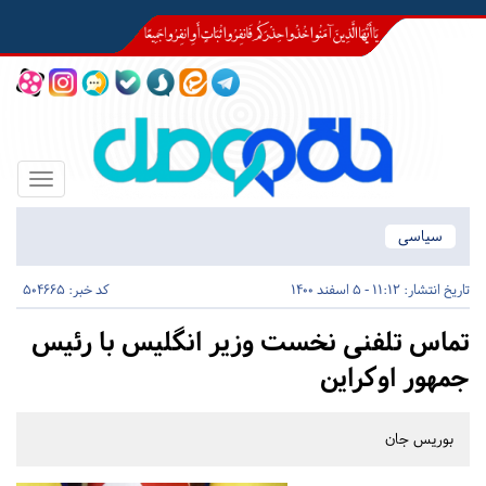
Toggle
igation
سیاسی
تاریخ انتشار:
11:12 - 5 اسفند 1400
کد خبر: 504665
تماس تلفنی نخست وزیر انگلیس با رئیس
جمهور اوکراین
بوریس جان