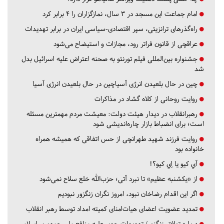
امام جماعت این مسجد در ۳ سال، نمازگزاران را ۴ برابر کرد
راه‌گذرهای ترانزیتی، سپر اقتصادی-سیاسی ایران در برابر تهدیدات
عراقچی از قانون فراتر رود، مجازات و استیضاح می‌شود
جشنواره بین‌المللی فیلم تورنتو به صحنه اعتراض علیه اسرائیل بدل
شد
چین در حال بلعیدن انرژی آسیاچین در حال بلعیدن انرژی آسیا
روایت روحانی از کلاه گشاد در مذاکرات
رهبرانقلاب در دیدار هیئت دولت: معیشت مردم مهمترین مسئله
است؛ برای انضباط بازار چاره‌اندیشی شود
روایت فرزند شهید طهرانچی از حس اتفاقی که همیشه همراه
خانواده بود
آي كيو يا اِي كيو؟!
از «یکشنبه عظیم» تا نبرد آتی؛ حزب‌الله خلع سلاح نمی‌شود
اگر این اقدام رضاخان نبود، امروز نگران زنگزور نبودیم
تمدید عضویت اعضای هیات‌امنای کمیته امداد توسط رهبر انقلاب
درباره توافق زنگزور/ تهدیدات جدی علیه منافع ملی جمهوری اسلامی