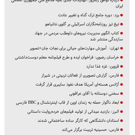
ایران
یزد:
دوره جامع ترک گناه و تغییر عادت
تیغ تیز روزنامه‌نگاران اسرائیلی بر گلوی نتانیاهو
کتاب الگوی مدیریت نیروهای داوطلب مردمی در جهاد
سازندگی منتشر شد
تهران:
آموزش مهارت‌های حیاتی برای نجات جان+تصویر
خراسان رضوی:
فراخوان ایده و طرح فیلم‌نامه معلم دوست‌داشتنی
قزوین:
غزه غذا ندارد
فارس:
گزارش تصویری از فعالان تربیتی در شیراز
آژانس هسته‌ای آمریکا هدف نفوذ سایبری قرار گرفت
سخنی دوستانه با آقای عراقچی
ابعاد ناگوار حمله به زندان اوین از قاب اینترنشنال و BBC فارسی
البرز:
بازدید میدانی از تولید فیلم‌های خرده‌روایت داستانی
استادان دانشگاهی که کارگر ساده ساختمانی شدند
فارس:
حسینیه تربیت برگزار می‌کند