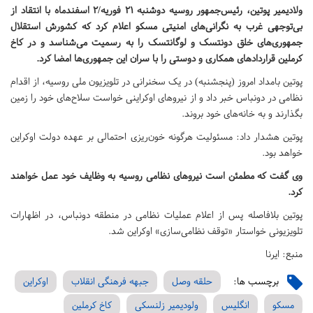
ولادیمیر پوتین، رئیس‌جمهور روسیه دوشنبه ۲۱ فوریه/۲ اسفندماه با انتقاد از
بی‌توجهی غرب به نگرانی‌های امنیتی مسکو اعلام کرد که کشورش استقلال
جمهوری‌های خلق دونتسک و لوگانتسک را به رسمیت می‌شناسد و در کاخ
کرملین قراردادهای همکاری و دوستی را با سران این جمهوری‌ها امضا کرد.
پوتین بامداد امروز (پنجشنبه) در یک سخنرانی در تلویزیون ملی روسیه، از اقدام
نظامی در دونباس خبر داد و از نیروهای اوکراینی خواست سلاح‌های خود را زمین
بگذارند و به خانه‌های خود بروند.
پوتین هشدار داد: مسئولیت هرگونه خون‌ریزی احتمالی بر عهده دولت اوکراین
خواهد بود.
وی گفت که مطمئن است نیروهای نظامی روسیه به وظایف خود عمل خواهند
کرد.
پوتین بلافاصله پس از اعلام عملیات نظامی در منطقه دونباس، در اظهارات
تلویزیونی خواستار «توقف نظامی‌سازی» اوکراین شد.
منبع: ایرنا
برچسب ها:
حلقه وصل
جبهه فرهنگی انقلاب
اوکراین
مسکو
انگلیس
ولودیمیر زلنسکی
کاخ کرملین