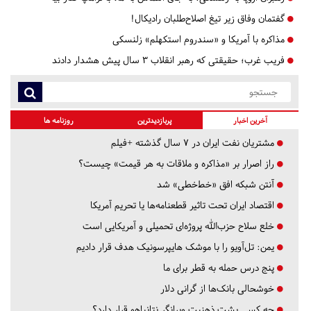
گفتمان وفاق زیر تیغ اصلاح‌طلبان رادیکال!
مذاکره با آمریکا و «سندروم استکهلم» زلنسکی
فریب غرب؛ حقیقتی که رهبر انقلاب ۳ سال پیش هشدار دادند
آخرین اخبار
پربازدیدترین
روزنامه ها
مشتریان نفت ایران در ۷ سال گذشته +فیلم
راز اصرار بر «مذاکره و ملاقات به هر قیمت» چیست؟
آنتن شبکه افق «خط‌خطی» شد
اقتصاد ایران تحت تاثیر قطعنامه‌ها یا تحریم‌ آمریکا
خلع سلاح حزب‌الله پروژه‌ای تحمیلی و آمریکایی است
یمن: تل‌آویو را با موشک هایپرسونیک هدف قرار دادیم
پنج درس‌ حمله به قطر برای ما
خوشحالی بانک‌ها از گرانی دلار
چه کسی پشت ذهنیت ویرانگر نتانیاهو قرار دارد؟