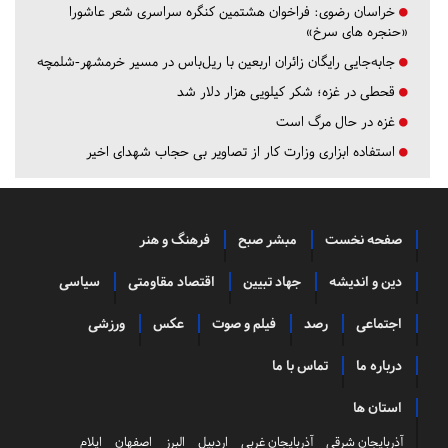
خراسان رضوی:
فراخوان هشتمین کنگره سراسری شعر عاشورا
«حنجره های سرخ»
جابه‌جایی رایگان زائران اربعین با ریل‌باس در مسیر خرمشهر-شلمچه
قحطی در غزه؛ شکر کیلویی هزار دلار شد
غزه در حال مرگ است
استفاده ابزاری وزارت کار از تصاویر بی حجاب شهدای اخیر
صفحه نخست
مبشر صبح
فرهنگ و هنر
دین و اندیشه
جهاد تبیین
اقتصاد مقاومتی
سیاسی
اجتماعی
رصد
فیلم و صوت
عکس
ورزشی
درباره ما
تماس با ما
استان ها
آذربایجان شرقی
آذربایجان غربی
اردبیل
البرز
اصفهان
ایلام