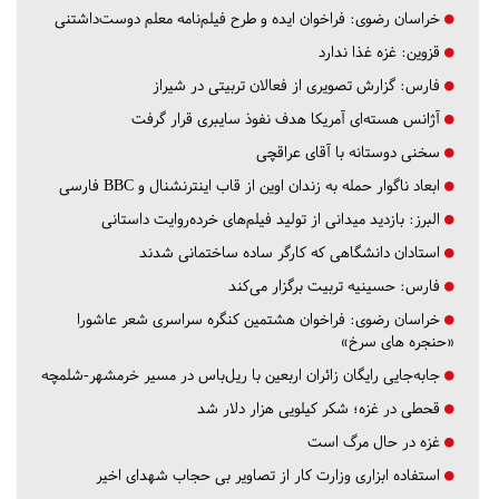
خراسان رضوی:
فراخوان ایده و طرح فیلم‌نامه معلم دوست‌داشتنی
قزوین:
غزه غذا ندارد
فارس:
گزارش تصویری از فعالان تربیتی در شیراز
آژانس هسته‌ای آمریکا هدف نفوذ سایبری قرار گرفت
سخنی دوستانه با آقای عراقچی
ابعاد ناگوار حمله به زندان اوین از قاب اینترنشنال و BBC فارسی
البرز:
بازدید میدانی از تولید فیلم‌های خرده‌روایت داستانی
استادان دانشگاهی که کارگر ساده ساختمانی شدند
فارس:
حسینیه تربیت برگزار می‌کند
خراسان رضوی:
فراخوان هشتمین کنگره سراسری شعر عاشورا
«حنجره های سرخ»
جابه‌جایی رایگان زائران اربعین با ریل‌باس در مسیر خرمشهر-شلمچه
قحطی در غزه؛ شکر کیلویی هزار دلار شد
غزه در حال مرگ است
استفاده ابزاری وزارت کار از تصاویر بی حجاب شهدای اخیر