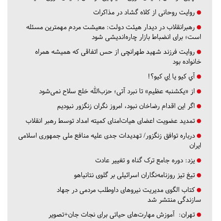
روایت روحانی از کلاه گشاد در مذاکرات
رهبرانقلاب در دیدار هیئت دولت: معیشت مردم مهمترین مسئله
است؛ برای انضباط بازار چاره‌اندیشی شود
روایت فرزند شهید طهرانچی از حس اتفاقی که همیشه همراه
خانواده بود
آي كيو يا اِي كيو؟!
از «یکشنبه عظیم» تا نبرد آتی؛ حزب‌الله خلع سلاح نمی‌شود
اگر این اقدام رضاخان نبود، امروز نگران زنگزور نبودیم
تمدید عضویت اعضای هیات‌امنای کمیته امداد توسط رهبر انقلاب
درباره توافق زنگزور/ تهدیدات جدی علیه منافع ملی جمهوری اسلامی
ایران
یزد:
دوره جامع ترک گناه و تغییر عادت
تیغ تیز روزنامه‌نگاران اسرائیلی بر گلوی نتانیاهو
کتاب الگوی مدیریت نیروهای داوطلب مردمی در جهاد
سازندگی منتشر شد
تهران:
آموزش مهارت‌های حیاتی برای نجات جان+تصویر