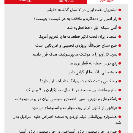
آخرین اخبار
پربازدیدترین
روزنامه ها
مشتریان نفت ایران در ۷ سال گذشته +فیلم
راز اصرار بر «مذاکره و ملاقات به هر قیمت» چیست؟
آنتن شبکه افق «خط‌خطی» شد
اقتصاد ایران تحت تاثیر قطعنامه‌ها یا تحریم‌ آمریکا
خلع سلاح حزب‌الله پروژه‌ای تحمیلی و آمریکایی است
یمن: تل‌آویو را با موشک هایپرسونیک هدف قرار دادیم
پنج درس‌ حمله به قطر برای ما
خوشحالی بانک‌ها از گرانی دلار
چه کسی پشت ذهنیت ویرانگر نتانیاهو قرار دارد؟
امام جماعت این مسجد در ۳ سال، نمازگزاران را ۴ برابر کرد
راه‌گذرهای ترانزیتی، سپر اقتصادی-سیاسی ایران در برابر تهدیدات
عراقچی از قانون فراتر رود، مجازات و استیضاح می‌شود
جشنواره بین‌المللی فیلم تورنتو به صحنه اعتراض علیه اسرائیل بدل
شد
چین در حال بلعیدن انرژی آسیاچین در حال بلعیدن انرژی آسیا