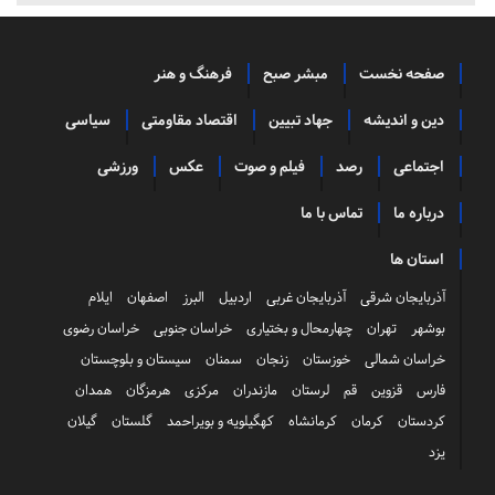
صفحه نخست
مبشر صبح
فرهنگ و هنر
دین و اندیشه
جهاد تبیین
اقتصاد مقاومتی
سیاسی
اجتماعی
رصد
فیلم و صوت
عکس
ورزشی
درباره ما
تماس با ما
استان ها
آذربایجان شرقی
آذربایجان غربی
اردبیل
البرز
اصفهان
ایلام
بوشهر
تهران
چهارمحال و بختیاری
خراسان جنوبی
خراسان رضوی
خراسان شمالی
خوزستان
زنجان
سمنان
سیستان و بلوچستان
فارس
قزوین
قم
لرستان
مازندران
مرکزی
هرمزگان
همدان
کردستان
کرمان
کرمانشاه
کهگیلویه و بویراحمد
گلستان
گیلان
یزد