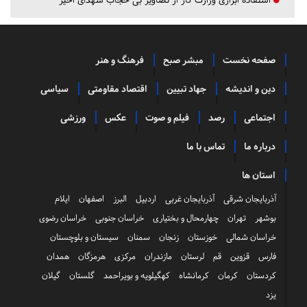
صفحه نخست
مبشر صبح
فرهنگ و هنر
دین و اندیشه
جهاد تبیین
اقتصاد مقاومتی
سیاسی
اجتماعی
رصد
فیلم و صوت
عکس
ورزشی
درباره ما
تماس با ما
استان ها
آذربایجان شرقی
آذربایجان غربی
اردبیل
البرز
اصفهان
ایلام
بوشهر
تهران
چهارمحال و بختیاری
خراسان جنوبی
خراسان رضوی
خراسان شمالی
خوزستان
زنجان
سمنان
سیستان و بلوچستان
فارس
قزوین
قم
لرستان
مازندران
مرکزی
هرمزگان
همدان
کردستان
کرمان
کرمانشاه
کهگیلویه و بویراحمد
گلستان
گیلان
یزد