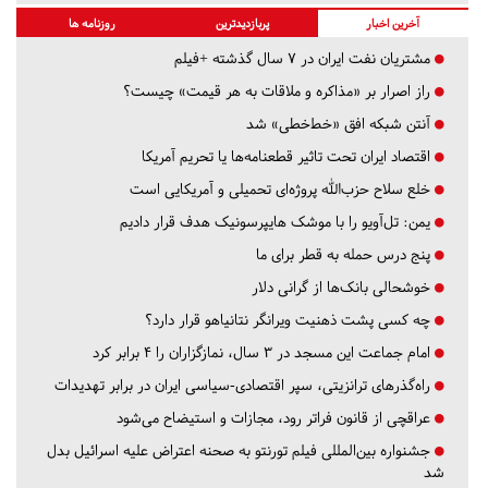
آخرین اخبار
پربازدیدترین
روزنامه ها
مشتریان نفت ایران در ۷ سال گذشته +فیلم
راز اصرار بر «مذاکره و ملاقات به هر قیمت» چیست؟
آنتن شبکه افق «خط‌خطی» شد
اقتصاد ایران تحت تاثیر قطعنامه‌ها یا تحریم‌ آمریکا
خلع سلاح حزب‌الله پروژه‌ای تحمیلی و آمریکایی است
یمن: تل‌آویو را با موشک هایپرسونیک هدف قرار دادیم
پنج درس‌ حمله به قطر برای ما
خوشحالی بانک‌ها از گرانی دلار
چه کسی پشت ذهنیت ویرانگر نتانیاهو قرار دارد؟
امام جماعت این مسجد در ۳ سال، نمازگزاران را ۴ برابر کرد
راه‌گذرهای ترانزیتی، سپر اقتصادی-سیاسی ایران در برابر تهدیدات
عراقچی از قانون فراتر رود، مجازات و استیضاح می‌شود
جشنواره بین‌المللی فیلم تورنتو به صحنه اعتراض علیه اسرائیل بدل
شد