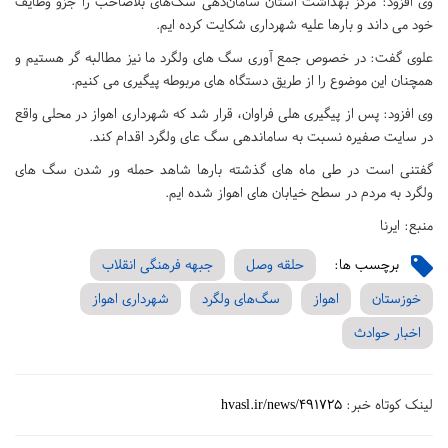
وی افزود: مرکز بهداشت استان سامان‌دهی سگ‌های بلاصاحب را جزو وظایف
خود می داند و بارها علیه شهرداری شکایت کرده ایم.
علوی گفت: در خصوص جمع آوری سگ های ولگرد ما نیز مطالبه گر هستیم و
همچنان این موضوع را از طریق دستگاه های مربوطه پیگیری می کنیم.
وی افزود: پس از پیگیری هلی فراوان، قرار شد که شهرداری اهواز در محلی واقع
در سایت صفیره نسبت به ساماندهی سگ عای ولگرد اقدام کند.
گفتنی است در طی ماه های گذشته بارها شاهد حمله ور شدن سگ های
ولگرد به مردم در سطح خیابان های اهواز شده ایم.
منبع: ایرنا
برچسب ها:
حلقه وصل
جبهه فرهنگی انقلاب
خوزستان
اهواز
سگ‌های ولگرد
شهرداری اهواز
اخبار حوادث
لینک کوتاه خبر:
hvasl.ir/news/491725