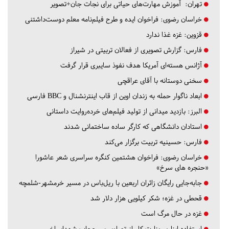
تهران:
آموزش مهارت‌های حیاتی برای نجات جان+تصویر
خراسان رضوی:
فراخوان ایده و طرح فیلم‌نامه معلم دوست‌داشتنی
قزوین:
غزه غذا ندارد
فارس:
گزارش تصویری از فعالان تربیتی در شیراز
آژانس هسته‌ای آمریکا هدف نفوذ سایبری قرار گرفت
سخنی دوستانه با آقای عراقچی
ابعاد ناگوار حمله به زندان اوین از قاب اینترنشنال و BBC فارسی
البرز:
بازدید میدانی از تولید فیلم‌های خرده‌روایت داستانی
استادان دانشگاهی که کارگر ساده ساختمانی شدند
فارس:
حسینیه تربیت برگزار می‌کند
خراسان رضوی:
فراخوان هشتمین کنگره سراسری شعر عاشورا
«حنجره های سرخ»
جابه‌جایی رایگان زائران اربعین با ریل‌باس در مسیر خرمشهر-شلمچه
قحطی در غزه؛ شکر کیلویی هزار دلار شد
غزه در حال مرگ است
استفاده ابزاری وزارت کار از تصاویر بی حجاب شهدای اخیر