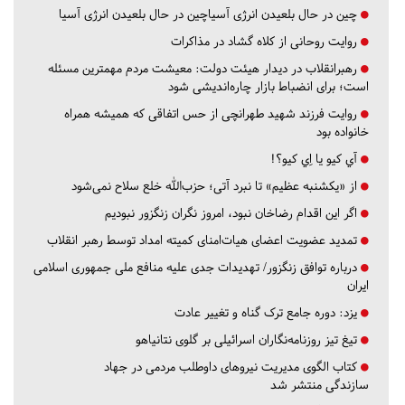
چین در حال بلعیدن انرژی آسیاچین در حال بلعیدن انرژی آسیا
روایت روحانی از کلاه گشاد در مذاکرات
رهبرانقلاب در دیدار هیئت دولت: معیشت مردم مهمترین مسئله
است؛ برای انضباط بازار چاره‌اندیشی شود
روایت فرزند شهید طهرانچی از حس اتفاقی که همیشه همراه
خانواده بود
آي كيو يا اِي كيو؟!
از «یکشنبه عظیم» تا نبرد آتی؛ حزب‌الله خلع سلاح نمی‌شود
اگر این اقدام رضاخان نبود، امروز نگران زنگزور نبودیم
تمدید عضویت اعضای هیات‌امنای کمیته امداد توسط رهبر انقلاب
درباره توافق زنگزور/ تهدیدات جدی علیه منافع ملی جمهوری اسلامی
ایران
یزد:
دوره جامع ترک گناه و تغییر عادت
تیغ تیز روزنامه‌نگاران اسرائیلی بر گلوی نتانیاهو
کتاب الگوی مدیریت نیروهای داوطلب مردمی در جهاد
سازندگی منتشر شد