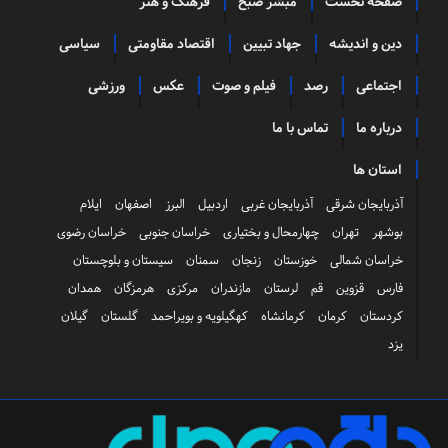
صفحه نخست
مبشر صبح
فرهنگ و هنر
دین و اندیشه
جهاد تبیین
اقتصاد مقاومتی
سیاسی
اجتماعی
رصد
فیلم و صوت
عکس
ورزشی
درباره ما
تماس با ما
استان ها
آذربایجان شرقی
آذربایجان غربی
اردبیل
البرز
اصفهان
ایلام
بوشهر
تهران
چهارمحال و بختیاری
خراسان جنوبی
خراسان رضوی
خراسان شمالی
خوزستان
زنجان
سمنان
سیستان و بلوچستان
فارس
قزوین
قم
لرستان
مازندران
مرکزی
هرمزگان
همدان
کردستان
کرمان
کرمانشاه
کهگیلویه و بویراحمد
گلستان
گیلان
یزد