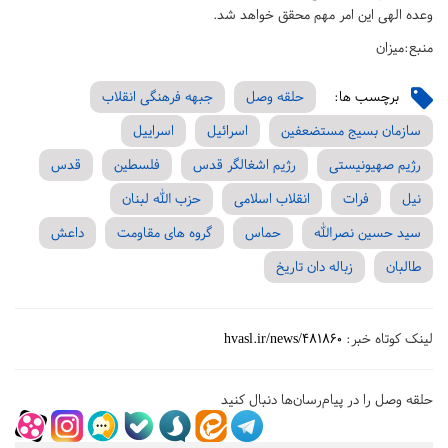
وعده الهی این امر مهم محقق خواهد شد.
منبع:میزان
برچسب ها:
حلقه وصل
جبهه فرهنگی انقلاب
سازمان بسیج مستضعفین
اسرائیل
اسراییل
رژیم صهیونیستی
رژیم اشغالگر قدس
فلسطین
قدس
نیل
فرات
انقلاب اسلامی
حزب الله لبنان
سید حسین نصرالله
حماس
گروه های مقاومت
داعش
طالبان
زباله دان تاریخ
لینک کوتاه خبر:
hvasl.ir/news/481860
حلقه وصل را در پیام‌رسان‌ها دنبال کنید