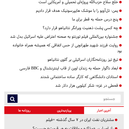
خلع سلاح حزب‌الله پروژه‌ای تحمیلی و آمریکایی است
یمن: تل‌آویو را با موشک هایپرسونیک هدف قرار دادیم
پنج درس‌ حمله به قطر برای ما
چه کسی پشت ذهنیت ویرانگر نتانیاهو قرار دارد؟
جشنواره بین‌المللی فیلم تورنتو به صحنه اعتراض علیه اسرائیل بدل شد
روایت فرزند شهید طهرانچی از حس اتفاقی که همیشه همراه خانواده
بود
تیغ تیز روزنامه‌نگاران اسرائیلی بر گلوی نتانیاهو
ابعاد ناگوار حمله به زندان اوین از قاب اینترنشنال و BBC فارسی
استادان دانشگاهی که کارگر ساده ساختمانی شدند
قحطی در غزه؛ شکر کیلویی هزار دلار شد
آخرین اخبار
پربازدیدترین
روزنامه ها
مشتریان نفت ایران در ۷ سال گذشته +فیلم
راز اصرار بر «مذاکره و ملاقات به هر قیمت» چیست؟