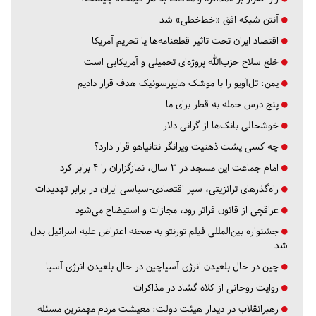
آنتن شبکه افق «خط‌خطی» شد
اقتصاد ایران تحت تاثیر قطعنامه‌ها یا تحریم‌ آمریکا
خلع سلاح حزب‌الله پروژه‌ای تحمیلی و آمریکایی است
یمن: تل‌آویو را با موشک هایپرسونیک هدف قرار دادیم
پنج درس‌ حمله به قطر برای ما
خوشحالی بانک‌ها از گرانی دلار
چه کسی پشت ذهنیت ویرانگر نتانیاهو قرار دارد؟
امام جماعت این مسجد در ۳ سال، نمازگزاران را ۴ برابر کرد
راه‌گذرهای ترانزیتی، سپر اقتصادی-سیاسی ایران در برابر تهدیدات
عراقچی از قانون فراتر رود، مجازات و استیضاح می‌شود
جشنواره بین‌المللی فیلم تورنتو به صحنه اعتراض علیه اسرائیل بدل
شد
چین در حال بلعیدن انرژی آسیاچین در حال بلعیدن انرژی آسیا
روایت روحانی از کلاه گشاد در مذاکرات
رهبرانقلاب در دیدار هیئت دولت: معیشت مردم مهمترین مسئله