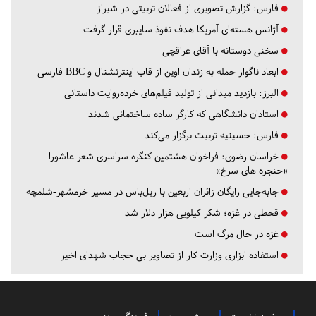
فارس:
گزارش تصویری از فعالان تربیتی در شیراز
آژانس هسته‌ای آمریکا هدف نفوذ سایبری قرار گرفت
سخنی دوستانه با آقای عراقچی
ابعاد ناگوار حمله به زندان اوین از قاب اینترنشنال و BBC فارسی
البرز:
بازدید میدانی از تولید فیلم‌های خرده‌روایت داستانی
استادان دانشگاهی که کارگر ساده ساختمانی شدند
فارس:
حسینیه تربیت برگزار می‌کند
خراسان رضوی:
فراخوان هشتمین کنگره سراسری شعر عاشورا
«حنجره های سرخ»
جابه‌جایی رایگان زائران اربعین با ریل‌باس در مسیر خرمشهر-شلمچه
قحطی در غزه؛ شکر کیلویی هزار دلار شد
غزه در حال مرگ است
استفاده ابزاری وزارت کار از تصاویر بی حجاب شهدای اخیر