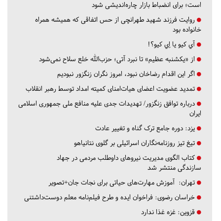
است؛ برای انضباط بازار چاره‌اندیشی شود
روایت فرزند شهید طهرانچی از حس اتفاقی که همیشه همراه
خانواده بود
آي كيو يا اِي كيو؟!
از «یکشنبه عظیم» تا نبرد آتی؛ حزب‌الله خلع سلاح نمی‌شود
اگر این اقدام رضاخان نبود، امروز نگران زنگزور نبودیم
تمدید عضویت اعضای هیات‌امنای کمیته امداد توسط رهبر انقلاب
درباره توافق زنگزور/ تهدیدات جدی علیه منافع ملی جمهوری اسلامی
ایران
یزد:
دوره جامع ترک گناه و تغییر عادت
تیغ تیز روزنامه‌نگاران اسرائیلی بر گلوی نتانیاهو
کتاب الگوی مدیریت نیروهای داوطلب مردمی در جهاد
سازندگی منتشر شد
تهران:
آموزش مهارت‌های حیاتی برای نجات جان+تصویر
خراسان رضوی:
فراخوان ایده و طرح فیلم‌نامه معلم دوست‌داشتنی
قزوین:
غزه غذا ندارد