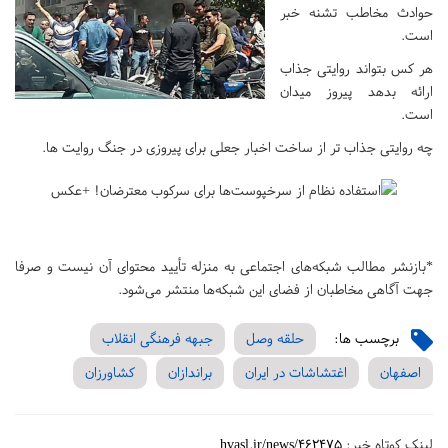
حوادث مخاطب تشنه خبر
است.
هر کس بتواند روایتی جذاب
ارائه بدهد پیروز میدان
است.
چه روایتی جذاب تر از ساخت ‎اخبار جعلی برای پیروزی در ‎جنگ روایت ها.
*بازنشر مطالب شبکه‌های اجتماعی به منزله تأیید محتوای آن نیست و صرفا
جهت آگاهی مخاطبان از فضای این شبکه‌ها منتشر می‌شود.
برچسب ها:
حلقه وصل
جبهه فرهنگی انقلاب
اصفهان
اغتشاشات در ایران
براندازان
کشاورزان
لینک کوتاه خبر:
hvasl.ir/news/462475