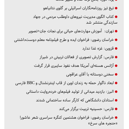
تیغ تیز روزنامه‌نگاران اسرائیلی بر گلوی نتانیاهو
کتاب الگوی مدیریت نیروهای داوطلب مردمی در جهاد
سازندگی منتشر شد
تهران:
آموزش مهارت‌های حیاتی برای نجات جان+تصویر
خراسان رضوی:
فراخوان ایده و طرح فیلم‌نامه معلم دوست‌داشتنی
قزوین:
غزه غذا ندارد
فارس:
گزارش تصویری از فعالان تربیتی در شیراز
آژانس هسته‌ای آمریکا هدف نفوذ سایبری قرار گرفت
سخنی دوستانه با آقای عراقچی
ابعاد ناگوار حمله به زندان اوین از قاب اینترنشنال و BBC فارسی
البرز:
بازدید میدانی از تولید فیلم‌های خرده‌روایت داستانی
استادان دانشگاهی که کارگر ساده ساختمانی شدند
فارس:
حسینیه تربیت برگزار می‌کند
خراسان رضوی:
فراخوان هشتمین کنگره سراسری شعر عاشورا
«حنجره های سرخ»