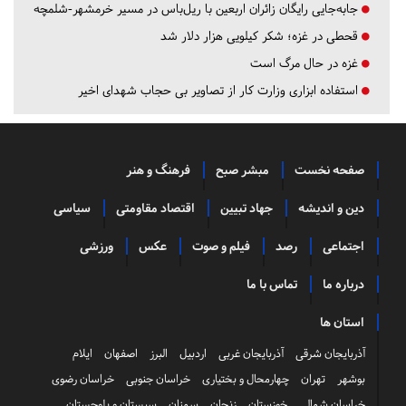
جابه‌جایی رایگان زائران اربعین با ریل‌باس در مسیر خرمشهر-شلمچه
قحطی در غزه؛ شکر کیلویی هزار دلار شد
غزه در حال مرگ است
استفاده ابزاری وزارت کار از تصاویر بی حجاب شهدای اخیر
صفحه نخست
مبشر صبح
فرهنگ و هنر
دین و اندیشه
جهاد تبیین
اقتصاد مقاومتی
سیاسی
اجتماعی
رصد
فیلم و صوت
عکس
ورزشی
درباره ما
تماس با ما
استان ها
آذربایجان شرقی
آذربایجان غربی
اردبیل
البرز
اصفهان
ایلام
بوشهر
تهران
چهارمحال و بختیاری
خراسان جنوبی
خراسان رضوی
خراسان شمالی
خوزستان
زنجان
سمنان
سیستان و بلوچستان