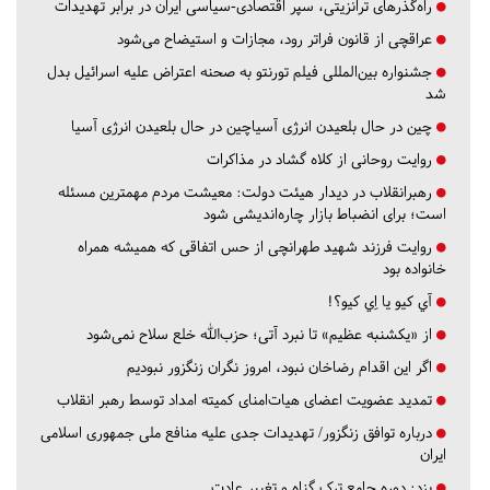
راه‌گذرهای ترانزیتی، سپر اقتصادی-سیاسی ایران در برابر تهدیدات
عراقچی از قانون فراتر رود، مجازات و استیضاح می‌شود
جشنواره بین‌المللی فیلم تورنتو به صحنه اعتراض علیه اسرائیل بدل
شد
چین در حال بلعیدن انرژی آسیاچین در حال بلعیدن انرژی آسیا
روایت روحانی از کلاه گشاد در مذاکرات
رهبرانقلاب در دیدار هیئت دولت: معیشت مردم مهمترین مسئله
است؛ برای انضباط بازار چاره‌اندیشی شود
روایت فرزند شهید طهرانچی از حس اتفاقی که همیشه همراه
خانواده بود
آي كيو يا اِي كيو؟!
از «یکشنبه عظیم» تا نبرد آتی؛ حزب‌الله خلع سلاح نمی‌شود
اگر این اقدام رضاخان نبود، امروز نگران زنگزور نبودیم
تمدید عضویت اعضای هیات‌امنای کمیته امداد توسط رهبر انقلاب
درباره توافق زنگزور/ تهدیدات جدی علیه منافع ملی جمهوری اسلامی
ایران
یزد:
دوره جامع ترک گناه و تغییر عادت