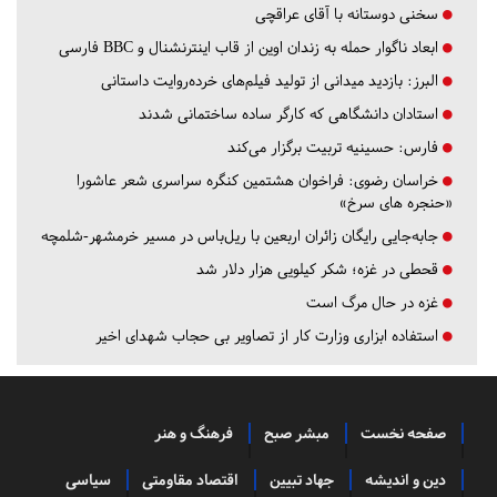
سخنی دوستانه با آقای عراقچی
ابعاد ناگوار حمله به زندان اوین از قاب اینترنشنال و BBC فارسی
البرز:
بازدید میدانی از تولید فیلم‌های خرده‌روایت داستانی
استادان دانشگاهی که کارگر ساده ساختمانی شدند
فارس:
حسینیه تربیت برگزار می‌کند
خراسان رضوی:
فراخوان هشتمین کنگره سراسری شعر عاشورا
«حنجره های سرخ»
جابه‌جایی رایگان زائران اربعین با ریل‌باس در مسیر خرمشهر-شلمچه
قحطی در غزه؛ شکر کیلویی هزار دلار شد
غزه در حال مرگ است
استفاده ابزاری وزارت کار از تصاویر بی حجاب شهدای اخیر
صفحه نخست
مبشر صبح
فرهنگ و هنر
دین و اندیشه
جهاد تبیین
اقتصاد مقاومتی
سیاسی