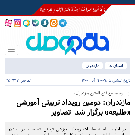
Toggle
igation
استان ها
مازندران
تاریخ انتشار:
09:15 - 24 آبان 1400
کد خبر: 453217
از سوی مجمع فتح الفتوح مازندران؛
مازندران:
دومین رویداد تربیتی آموزشی
«طلیعه» برگزار شد+تصاویر
در ادامه سلسله جلسات رویداد آموزشی تربیتی «طلیعه» در استان