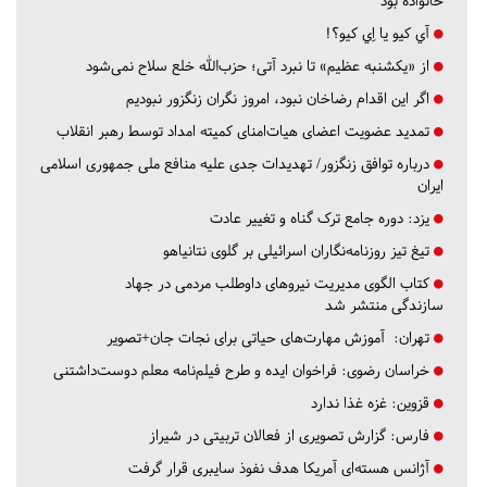
خانواده بود
آي كيو يا اِي كيو؟!
از «یکشنبه عظیم» تا نبرد آتی؛ حزب‌الله خلع سلاح نمی‌شود
اگر این اقدام رضاخان نبود، امروز نگران زنگزور نبودیم
تمدید عضویت اعضای هیات‌امنای کمیته امداد توسط رهبر انقلاب
درباره توافق زنگزور/ تهدیدات جدی علیه منافع ملی جمهوری اسلامی
ایران
یزد:
دوره جامع ترک گناه و تغییر عادت
تیغ تیز روزنامه‌نگاران اسرائیلی بر گلوی نتانیاهو
کتاب الگوی مدیریت نیروهای داوطلب مردمی در جهاد
سازندگی منتشر شد
تهران:
آموزش مهارت‌های حیاتی برای نجات جان+تصویر
خراسان رضوی:
فراخوان ایده و طرح فیلم‌نامه معلم دوست‌داشتنی
قزوین:
غزه غذا ندارد
فارس:
گزارش تصویری از فعالان تربیتی در شیراز
آژانس هسته‌ای آمریکا هدف نفوذ سایبری قرار گرفت