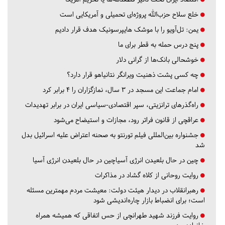
خلع سلاح حزب‌الله پروژه‌ای تحمیلی و آمریکایی است
یمن: تل‌آویو را با موشک هایپرسونیک هدف قرار دادیم
پنج درس‌ حمله به قطر برای ما
خوشحالی بانک‌ها از گرانی دلار
چه کسی پشت ذهنیت ویرانگر نتانیاهو قرار دارد؟
امام جماعت این مسجد در ۳ سال، نمازگزاران را ۴ برابر کرد
راه‌گذرهای ترانزیتی، سپر اقتصادی-سیاسی ایران در برابر تهدیدات
عراقچی از قانون فراتر رود، مجازات و استیضاح می‌شود
جشنواره بین‌المللی فیلم تورنتو به صحنه اعتراض علیه اسرائیل بدل
شد
چین در حال بلعیدن انرژی آسیاچین در حال بلعیدن انرژی آسیا
روایت روحانی از کلاه گشاد در مذاکرات
رهبرانقلاب در دیدار هیئت دولت: معیشت مردم مهمترین مسئله
است؛ برای انضباط بازار چاره‌اندیشی شود
روایت فرزند شهید طهرانچی از حس اتفاقی که همیشه همراه