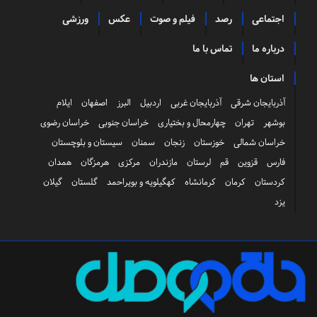
اجتماعی
رصد
فیلم و صوت
عکس
ورزشی
درباره ما
تماس با ما
استان ها
آذربایجان شرقی
آذربایجان غربی
اردبیل
البرز
اصفهان
ایلام
بوشهر
تهران
چهارمحال و بختیاری
خراسان جنوبی
خراسان رضوی
خراسان شمالی
خوزستان
زنجان
سمنان
سیستان و بلوچستان
فارس
قزوین
قم
لرستان
مازندران
مرکزی
هرمزگان
همدان
کردستان
کرمان
کرمانشاه
کهگیلویه و بویراحمد
گلستان
گیلان
یزد