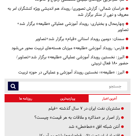
خراسان شمالی:
گزارش تصویری/ رویداد هم اندیشی ویژه کنشگران امر به
معروف و نهی از منکر برگزار شد
چهارمحال و بختیاری:
رویداد آموزشی عملیاتی «طلیعه» برگزار شد+
تصاویر
سمنان:
دومین رویداد استانی «قیام» برگزار شد+تصاویر
فارس:
رویداد آموزشی «طلیعه» میزبان هسته‌های تربیت محور می‌شود
البرز:
نخستین رویداد آموزشی عملیاتی «طلیعه» برگزار شد+تصاویر/
حضور 180 فعال تربیتی
البرز:
«طلیعه»؛ نخستین رویداد آموزشی و عملیاتی در حوزه تربیت
آخرین اخبار
پربازدیدترین
روزنامه ها
مشتریان نفت ایران در ۷ سال گذشته +فیلم
راز اصرار بر «مذاکره و ملاقات به هر قیمت» چیست؟
آنتن شبکه افق «خط‌خطی» شد
اقتصاد ایران تحت تاثیر قطعنامه‌ها یا تحریم‌ آمریکا