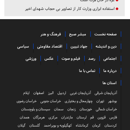
استفاده ابزاری وزارت کار از تصاویر بی حجاب شهدای اخیر
صفحه نخست
مبشر صبح
فرهنگ و هنر
دین و اندیشه
جهاد تبیین
اقتصاد مقاومتی
سیاسی
اجتماعی
رصد
فیلم و صوت
عکس
ورزشی
درباره ما
تماس با ما
استان ها
آذربایجان شرقی
آذربایجان غربی
اردبیل
البرز
اصفهان
ایلام
بوشهر
تهران
چهارمحال و بختیاری
خراسان جنوبی
خراسان رضوی
خراسان شمالی
خوزستان
زنجان
سمنان
سیستان و بلوچستان
فارس
قزوین
قم
لرستان
مازندران
مرکزی
هرمزگان
همدان
کردستان
کرمان
کرمانشاه
کهگیلویه و بویراحمد
گلستان
گیلان