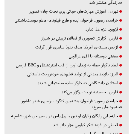
سازندگی منتشر شد
تهران:
آموزش مهارت‌های حیاتی برای نجات جان+تصویر
خراسان رضوی:
فراخوان ایده و طرح فیلم‌نامه معلم دوست‌داشتنی
قزوین:
غزه غذا ندارد
فارس:
گزارش تصویری از فعالان تربیتی در شیراز
آژانس هسته‌ای آمریکا هدف نفوذ سایبری قرار گرفت
سخنی دوستانه با آقای عراقچی
ابعاد ناگوار حمله به زندان اوین از قاب اینترنشنال و BBC فارسی
البرز:
بازدید میدانی از تولید فیلم‌های خرده‌روایت داستانی
استادان دانشگاهی که کارگر ساده ساختمانی شدند
فارس:
حسینیه تربیت برگزار می‌کند
خراسان رضوی:
فراخوان هشتمین کنگره سراسری شعر عاشورا
«حنجره های سرخ»
جابه‌جایی رایگان زائران اربعین با ریل‌باس در مسیر خرمشهر-شلمچه
قحطی در غزه؛ شکر کیلویی هزار دلار شد
غزه در حال مرگ است