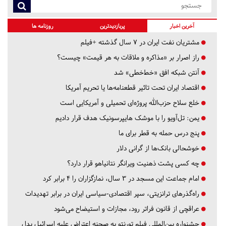
آخرین اخبار
پربازدیدترین
روزنامه ها
مشتریان نفت ایران در ۷ سال گذشته +فیلم
راز اصرار بر «مذاکره و ملاقات به هر قیمت» چیست؟
آنتن شبکه افق «خط‌خطی» شد
اقتصاد ایران تحت تاثیر قطعنامه‌ها یا تحریم‌ آمریکا
خلع سلاح حزب‌الله پروژه‌ای تحمیلی و آمریکایی است
یمن: تل‌آویو را با موشک هایپرسونیک هدف قرار دادیم
پنج درس‌ حمله به قطر برای ما
خوشحالی بانک‌ها از گرانی دلار
چه کسی پشت ذهنیت ویرانگر نتانیاهو قرار دارد؟
امام جماعت این مسجد در ۳ سال، نمازگزاران را ۴ برابر کرد
راه‌گذرهای ترانزیتی، سپر اقتصادی-سیاسی ایران در برابر تهدیدات
عراقچی از قانون فراتر رود، مجازات و استیضاح می‌شود
جشنواره بین‌المللی فیلم تورنتو به صحنه اعتراض علیه اسرائیل بدل