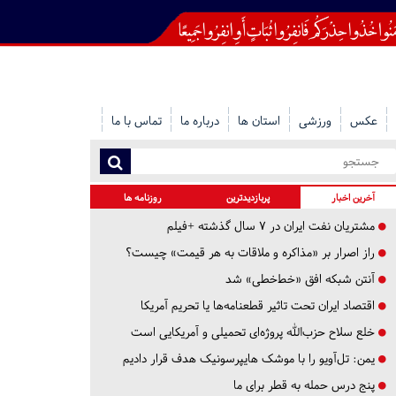
عکس
ورزشی
استان ها
درباره ما
تماس با ما
آخرین اخبار
پربازدیدترین
روزنامه ها
مشتریان نفت ایران در ۷ سال گذشته +فیلم
راز اصرار بر «مذاکره و ملاقات به هر قیمت» چیست؟
آنتن شبکه افق «خط‌خطی» شد
اقتصاد ایران تحت تاثیر قطعنامه‌ها یا تحریم‌ آمریکا
خلع سلاح حزب‌الله پروژه‌ای تحمیلی و آمریکایی است
یمن: تل‌آویو را با موشک هایپرسونیک هدف قرار دادیم
پنج درس‌ حمله به قطر برای ما