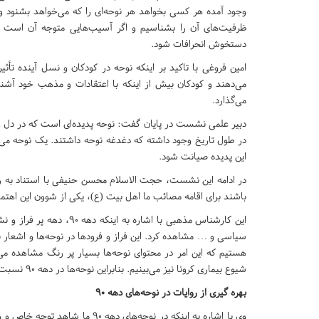
وجود آمده هر کسی بخواهد هر نوحه‌ای را که می‌خواهد بشنود و دی
ظرفیت‌های آن را بشناسیم و اگر آسیب‌هایی متوجه آن است آن
دستخوش انحرافات شود.
امین فروغی با تاکید بر اینکه نوحه در کودکان و نسل آینده تأثی
می‌دهند و کودکان بیش از اینکه با اعتقادات و مذهب خود آشنا
می‌گذارد.
دبیر علمی نشست در پایان گفت: نوحه پدیده‌ای است که در دل و 
در طول تاریخ وجود داشته که دغدغه نوحه داشتند. یک نوحه می‌
این پدیده صیانت شود.
در ادامه این نشست، حجت الاسلام محسن حنیفی با استناد به رو
باشند برای اقامه مصائب ما اهل بیت (ع)، یکی از شوون این اهتم
این کارشناس مذهبی با اشار
سیاسی و … مشاهده کرد. این فراز و فرودها در نوحه‌ها و اشعار بسی
هستیم که این امر در محتوای نوحه‌ها بسیار پر رنگ مشاهده می‌ش
شیوع بیماری کرونا نیز می‌بینیم. بنابراین نوحه‌ها در دهه ۹۰ نسبت به جریانات اجتماعی و… واکنش نشان داده است.
بهره گیری از روایات در نوحه‌های دهه ۹۰
وی با اشاره به اینکه در نوحه‌ها