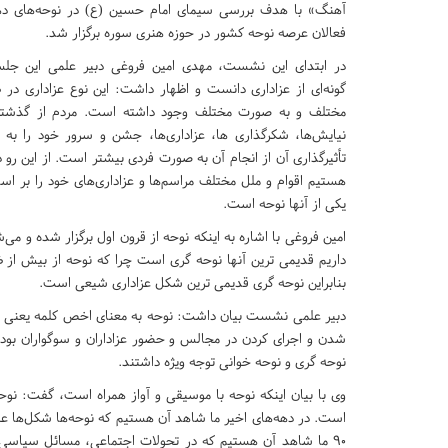
فعالان عرصه نوحه کشور در حوزه هنری سوره برگزار شد.
در ابتدای این نشست، مهدی امین فروغی دبیر علمی این جلس
گونه‌ای از عزاداری دانست و اظهار داشت: این نوع عزاداری در 
مختلف و به صورت مختلف وجود داشته است. مردم از گذشته د
نیایش‌ها، شکرگذاری ها، عزاداری‌ها، جشن و سرور خود را به
تأثیرگذاری آن از انجام آن به صورت فردی بیشتر است. از این رو
هستیم اقوام و ملل مختلف مراسم‌ها و عزاداری‌های خود را بر ا
یکی از آنها نوحه است.
امین فروغی با اشاره به اینکه نوحه از قرون اول برگزار شده و می
داریم قدیمی ترین آنها نوحه گری است چرا که نوحه از بیش از ظ
بنابراین نوحه گری قدیمی ترین شکل عزاداری شیعی است.
دبیر علمی نشست بیان داشت: نوحه به معنای اخص کلمه یعنی تل
شدن و اجرای کردن در مجالس و حضور عزاداران و سوگواران بوده که
نوحه گری و نوحه خوانی توجه ویژه داشتند.
وی با بیان اینکه نوحه با موسیقی و آواز همراه است، گفت: نوح
است. در دهه‌های اخیر ما شاهد آن هستیم که نوحه‌ها شکل‌ها عوض
۹۰ ما شاهد آن هستیم که در تحولات اجتماعی، مسائل سیاسی 