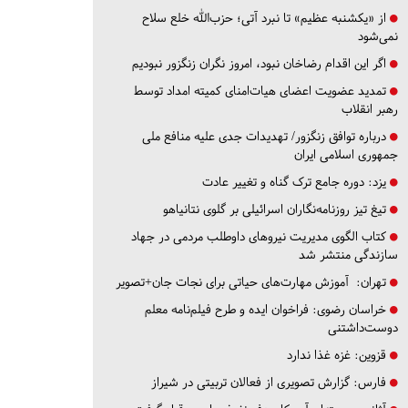
از «یکشنبه عظیم» تا نبرد آتی؛ حزب‌الله خلع سلاح
نمی‌شود
اگر این اقدام رضاخان نبود، امروز نگران زنگزور نبودیم
تمدید عضویت اعضای هیات‌امنای کمیته امداد توسط
رهبر انقلاب
درباره توافق زنگزور/ تهدیدات جدی علیه منافع ملی
جمهوری اسلامی ایران
یزد:
دوره جامع ترک گناه و تغییر عادت
تیغ تیز روزنامه‌نگاران اسرائیلی بر گلوی نتانیاهو
کتاب الگوی مدیریت نیروهای داوطلب مردمی در جهاد
سازندگی منتشر شد
تهران:
آموزش مهارت‌های حیاتی برای نجات جان+تصویر
خراسان رضوی:
فراخوان ایده و طرح فیلم‌نامه معلم
دوست‌داشتنی
قزوین:
غزه غذا ندارد
فارس:
گزارش تصویری از فعالان تربیتی در شیراز