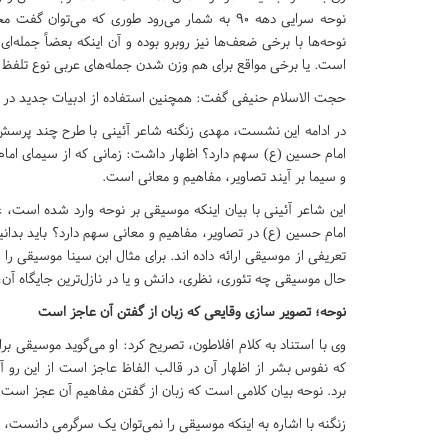
نوحه سرایی دهه ۹۰ به شمار می‌رود طوری که می‌توا
نوحه‌ها با برخی ضعف‌ها نیز روبرو بوده و آن اینکه بعضاً جمله‌ا
است. یا برخی مواقع برای هم وزن شدن جمله‌های عربی نوع تلفظ آ
حجت الاسلام حنیفی گفت: همچنین استفاده از ادبیات جدید در نوحه‌ها از د
در ادامه این نشست، مهدی زنگنه شاعر آئینی با طرح چند پرسش 
امام حسین (ع) سهم دارد؟ اظهار داشت: زمانی که از سیمای اما
و سیما بر آیند تصاویر، مفاهیم و معانی است.
این شاعر آئینی با بیان اینکه موسیقی بر نوحه وارد شده است، عن
امام حسین (ع) در تصاویر، مفاهیم و معانی سهم دارد؟ باید بدان
تعریفی از موسیقی ارائه داده اند. برای مثال ابن سینا موسیقی را
حال موسیقی چه تئوری، نظری، دانش و یا در نازل‌ترین جایگاه آن
نوحه؛ تصویر سازی وقایعی که زبان از گفتن آن عاجز است
وی با استناد به کلام افلاطون، تصریح کرد: او می‌گوید موسیقی
که نفوس بشر از اظهار آن در قالب الفاظ عاجز است از این رو آن ر
برد. نوحه بیان کلامی است که زبان از گفتن مفاهیم آن عجز است.
زنگنه با اشاره به اینکه موسیقی را نمی‌توان یک سرگرمی دانست