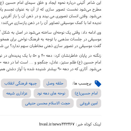
این شاعر آئینی درباره نحوه ایجاد و خلق سیمای امام حسین (
مطرح می‌شود نخست تصویر سازی که از آن به عنوان تجسم یاد
می‌شود. وقتی انسان تصویری می بیند و در ذهن آن را باز آفرینی
ندیده اما با کمک موسیقی تصاویر آن را در ذهن یازسازی می‌کند؛
وی ادامه داد: وقتی یک نوحه‌ای ساخته می‌شود در اصل به شکل گ
موسیقی در جلسات مذهبی با توجه به فرهنگ نواحی برای همخوانی و
گفت موسیقی در تصویر سازی ذهنی مخاطبان سهم ندارد؟ بی شک
زنگنه در پایان خاطرنشان کرد:
می‌شود. آثاری که در دهه ۹۰ بیشتر شنیده شده با آواز دشتی همراه بوده است.
برچسب ها:
حلقه وصل
جبهه فرهنگی انقلاب
امام حسین(ع)
نوحه های دهه نود
عزاداری شیعه
امین فروغی
حجت الاسلام محسن حنیفی
لینک کوتاه خبر:
hvasl.ir/news/442467