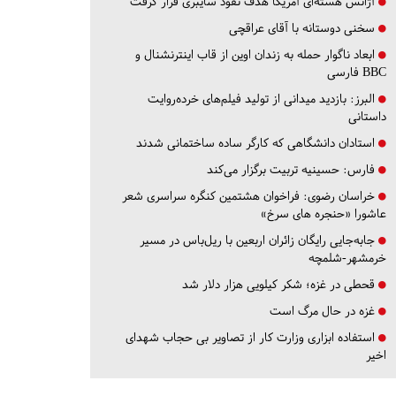
آژانس هسته‌ای آمریکا هدف نفوذ سایبری قرار گرفت
سخنی دوستانه با آقای عراقچی
ابعاد ناگوار حمله به زندان اوین از قاب اینترنشنال و
BBC فارسی
البرز:
بازدید میدانی از تولید فیلم‌های خرده‌روایت
داستانی
استادان دانشگاهی که کارگر ساده ساختمانی شدند
فارس:
حسینیه تربیت برگزار می‌کند
خراسان رضوی:
فراخوان هشتمین کنگره سراسری شعر
عاشورا «حنجره های سرخ»
جابه‌جایی رایگان زائران اربعین با ریل‌باس در مسیر
خرمشهر-شلمچه
قحطی در غزه؛ شکر کیلویی هزار دلار شد
غزه در حال مرگ است
استفاده ابزاری وزارت کار از تصاویر بی حجاب شهدای
اخیر