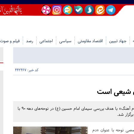
جهاد تبیین
اقتصاد مقاومتی
سیاسی
اجتماعی
رصد
فیلم و صوت
کد خبر: 442467
ی شیعی است
نخستین جلسه از سلسله جلسات تخصصی نوحه با عنوان «دم آهنگ» با هدف بررسی سیمای امام حسین (ع) در نوحه‌های دهه ۹۰ با
رگزار شد.
ی نوحه با عنوان «دم