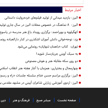
اخبار مرتبط
البرز:
بازدید میدانی از تولید فیلم‌های خرده‌روایت داستانی
البرز:
۸ نماهنگ در خصوص محلات البرز در سال جاری تولید می‌شود+تصویر
کهگیلویه و بویراحمد:
برگزاری رویداد باغ هنر مدرسه در یاسوج
یزد:
نوحه‌خوانی دانش آموزان اشکذری در کنار دارالعباده رون
تهران:
کتاب «باهمان تنهایان» رونمایی می‌شود
به سبک آوینی جریان‌ساز شوید!
دو روی سکه مقابله هنر و هوش مصنوعی
چهارمحال و بختیاری:
همزمان با آغاز هفته هنر انقلاب اسلا
البرز:
برگزاری مراسم حسن ختام سلسله جلسات «راه و رسم» در 
البرز:
اردوی آموزشی زیارتی شاعران آیینی در مشهد مقدس بر
صفحه نخست
مبشر صبح
فرهنگ و هنر
دین 