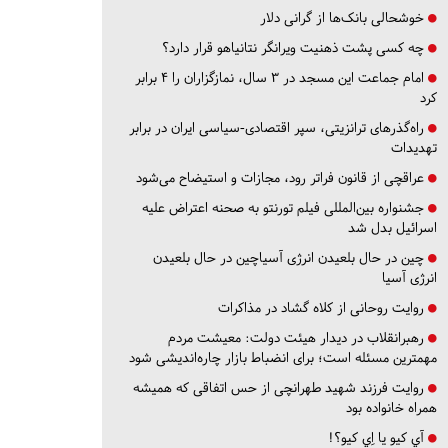
خوشحالی بانک‌ها از گرانی دلار
چه کسی پشت ذهنیت ویرانگر نتانیاهو قرار دارد؟
امام جماعت این مسجد در ۳ سال، نمازگزاران را ۴ برابر
کرد
راه‌گذرهای ترانزیتی، سپر اقتصادی-سیاسی ایران در برابر
تهدیدات
عراقچی از قانون فراتر رود، مجازات و استیضاح می‌شود
جشنواره بین‌المللی فیلم تورنتو به صحنه اعتراض علیه
اسرائیل بدل شد
چین در حال بلعیدن انرژی آسیاچین در حال بلعیدن
انرژی آسیا
روایت روحانی از کلاه گشاد در مذاکرات
رهبرانقلاب در دیدار هیئت دولت: معیشت مردم
مهمترین مسئله است؛ برای انضباط بازار چاره‌اندیشی شود
روایت فرزند شهید طهرانچی از حس اتفاقی که همیشه
همراه خانواده بود
آي كيو يا اِي كيو؟!