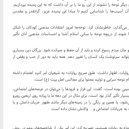
گر نوحه را نشوند از این رو ما را بر آن داشت که به این پدیده بپردازیم،
 آسیب‌ها را شناسایی کنیم تا مبادا این پدیده عزیز، گرانقدر و مقدس
ر می‌گذارد، خاطرنشان کرد: نوحه‌ها امروز اعتقادات مذهبی کودکان را شکل
 شوند از دریچه نوحه با مبانی اسلام آشنا و احساسات مذهبی آنان تأثیر
جان مردم رسوخ کرده و باید از آن حفظ و صیانت شود. بزرگان دین بسیاری
تواند سرنوشت یک انسان را تغییر دهد. همه باید به دور از حب و بغض از
ایات، اظهار داشت: طبق صریح روایات؛ به شیعیان امر کنید اهتمام داشته
ام نوحه سرایی و تولید محتوا برای مجالس اهل بیت (ع) است.
ه به اینکه دهه ۹۰، دهه پر فراز و نشیبی بوده است، گفت: این فراز و فرودها را می‌توان در عرصه‌های اجتماعی،
ار تأثیر گذار بود است، برای مثال در این دهه ما با پیاده روی اربعین روبرو
ود، یا همین پر رنگی را در زمینه‌های دیگر مانند ظهور جریان داعش و یا
ی دهه ۹۰ ما شاهد توجه خاص و ویژه به روایات هستیم، تصریح کرد: این امر یکی از شاخصه‌های مهم در روش