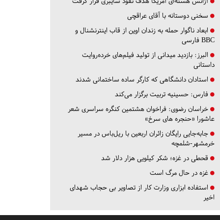
آژانس هسته‌ای آمریکا هدف نفوذ سایبری قرار گرفت
سخنی دوستانه با آقای عراقچی
ابعاد ناگوار حمله به زندان اوین از قاب اینترنشنال و
BBC فارسی
البرز:
بازدید میدانی از تولید فیلم‌های خرده‌روایت
داستانی
استادان دانشگاهی که کارگر ساده ساختمانی شدند
فارس:
حسینیه تربیت برگزار می‌کند
خراسان رضوی:
فراخوان هشتمین کنگره سراسری شعر
عاشورا «حنجره های سرخ»
جابه‌جایی رایگان زائران اربعین با ریل‌باس در مسیر
خرمشهر-شلمچه
قحطی در غزه؛ شکر کیلویی هزار دلار شد
غزه در حال مرگ است
استفاده ابزاری وزارت کار از تصاویر بی حجاب شهدای
اخیر