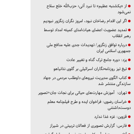
از «یکشنبه عظیم» تا نبرد آتی؛ حزب‌الله خلع سلاح
نمی‌شود
اگر این اقدام رضاخان نبود، امروز نگران زنگزور نبودیم
تمدید عضویت اعضای هیات‌امنای کمیته امداد توسط
رهبر انقلاب
درباره توافق زنگزور/ تهدیدات جدی علیه منافع ملی
جمهوری اسلامی ایران
یزد:
دوره جامع ترک گناه و تغییر عادت
تیغ تیز روزنامه‌نگاران اسرائیلی بر گلوی نتانیاهو
کتاب الگوی مدیریت نیروهای داوطلب مردمی در جهاد
سازندگی منتشر شد
تهران:
آموزش مهارت‌های حیاتی برای نجات جان+تصویر
خراسان رضوی:
فراخوان ایده و طرح فیلم‌نامه معلم
دوست‌داشتنی
قزوین:
غزه غذا ندارد
فارس:
گزارش تصویری از فعالان تربیتی در شیراز