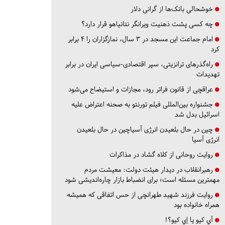
خوشحالی بانک‌ها از گرانی دلار
چه کسی پشت ذهنیت ویرانگر نتانیاهو قرار دارد؟
امام جماعت این مسجد در ۳ سال، نمازگزاران را ۴ برابر
کرد
راه‌گذرهای ترانزیتی، سپر اقتصادی-سیاسی ایران در برابر
تهدیدات
عراقچی از قانون فراتر رود، مجازات و استیضاح می‌شود
جشنواره بین‌المللی فیلم تورنتو به صحنه اعتراض علیه
اسرائیل بدل شد
چین در حال بلعیدن انرژی آسیاچین در حال بلعیدن
انرژی آسیا
روایت روحانی از کلاه گشاد در مذاکرات
رهبرانقلاب در دیدار هیئت دولت: معیشت مردم
مهمترین مسئله است؛ برای انضباط بازار چاره‌اندیشی شود
روایت فرزند شهید طهرانچی از حس اتفاقی که همیشه
همراه خانواده بود
آي كيو يا اِي كيو؟!