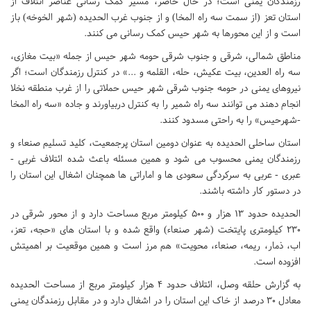
رزمندگان یمنی است؛ در حال حاضر، مسیر کمک رسانی عناصر ائتلاف از
استان تعز (از سمت سه راه المخا) و از جنوب غرب الحدیده (شهر الخوخه) باز
است و از این محورها به شهر حیس کمک رسانی می کنند.
مناطق شمالی، شرقی و جنوب شرقی حومه شهر حیس از جمله «بیت مغازی،
سه راه العدین، بیت عکیش، حله، القلمه و ...» در کنترل رزمندگان است؛ اگر
نیروهای یمنی در حومه جنوب شرقی شهر حیس حملاتی را از غرب منطقه نخلا
انجام دهند می توانند سه راه شمیر را به کنترل دربیاورند و جاده «سه راه المخا
-شهرحیس» را به راحتی مسدود کنند.
استان ساحلی الحدیده به عنوان دومین استان پرجمعیت، کلید تسلیم صنعاء و
رزمندگان یمنی محسوب می شود و همین مسئله باعث شده ائتلاف غربی -
عبری - عربی به سرکردگی سعودی ها و اماراتی ها همچنان اشغال این استان را
در دستور کار داشته باشند.
الحدیده حدود ۱۳ هزار و ۵۰۰ کیلومتر مربع مساحت دارد و از محور شرقی در
۲۳۰ کیلومتری پایتخت (شهر صنعاء) واقع شده و با استان های «حجه، تعز،
اب، ذمار، ریمه، صنعاء، محویت» هم مرز است و همین موقعیت بر اهمیتش
افزوده است.
به گزارش حلقه وصل، ائتلاف حدود ۴ هزار کیلومتر مربع از مساحت الحدیده
معادل 30 درصد از خاک این استان را در اشغال دارد و در مقابل رزمندگان یمنی