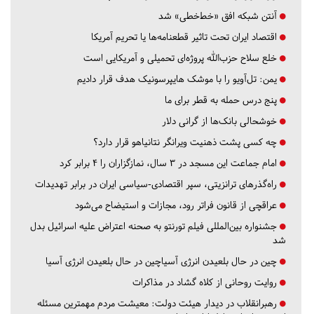
آنتن شبکه افق «خط‌خطی» شد
اقتصاد ایران تحت تاثیر قطعنامه‌ها یا تحریم‌ آمریکا
خلع سلاح حزب‌الله پروژه‌ای تحمیلی و آمریکایی است
یمن: تل‌آویو را با موشک هایپرسونیک هدف قرار دادیم
پنج درس‌ حمله به قطر برای ما
خوشحالی بانک‌ها از گرانی دلار
چه کسی پشت ذهنیت ویرانگر نتانیاهو قرار دارد؟
امام جماعت این مسجد در ۳ سال، نمازگزاران را ۴ برابر کرد
راه‌گذرهای ترانزیتی، سپر اقتصادی-سیاسی ایران در برابر تهدیدات
عراقچی از قانون فراتر رود، مجازات و استیضاح می‌شود
جشنواره بین‌المللی فیلم تورنتو به صحنه اعتراض علیه اسرائیل بدل
شد
چین در حال بلعیدن انرژی آسیاچین در حال بلعیدن انرژی آسیا
روایت روحانی از کلاه گشاد در مذاکرات
رهبرانقلاب در دیدار هیئت دولت: معیشت مردم مهمترین مسئله