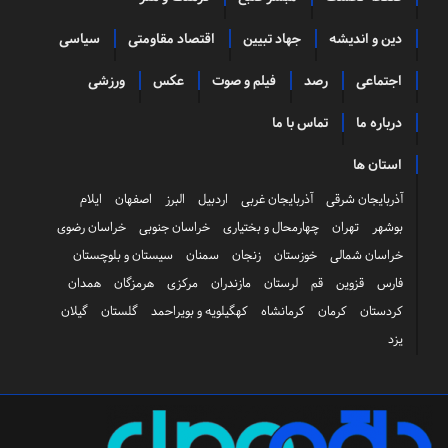
دین و اندیشه
جهاد تبیین
اقتصاد مقاومتی
سیاسی
اجتماعی
رصد
فیلم و صوت
عکس
ورزشی
درباره ما
تماس با ما
استان ها
آذربایجان شرقی
آذربایجان غربی
اردبیل
البرز
اصفهان
ایلام
بوشهر
تهران
چهارمحال و بختیاری
خراسان جنوبی
خراسان رضوی
خراسان شمالی
خوزستان
زنجان
سمنان
سیستان و بلوچستان
فارس
قزوین
قم
لرستان
مازندران
مرکزی
هرمزگان
همدان
کردستان
کرمان
کرمانشاه
کهگیلویه و بویراحمد
گلستان
گیلان
یزد