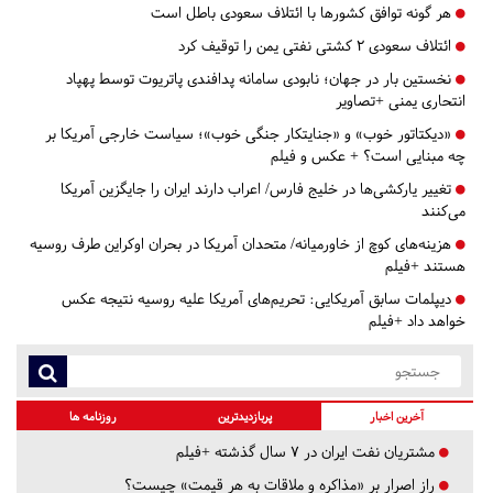
هر گونه توافق کشورها با ائتلاف سعودی باطل است
ائتلاف سعودی ۲ کشتی نفتی یمن را توقیف کرد
نخستین بار در جهان؛ نابودی سامانه پدافندی پاتریوت توسط پهپاد
انتحاری یمنی +تصاویر
«دیکتاتور خوب» و «جنایتکار جنگی خوب»؛ سیاست خارجی آمریکا بر
چه مبنایی است؟ + عکس و فیلم
تغییر یارکشی‌ها در خلیج فارس/ اعراب دارند ایران را جایگزین آمریکا
می‌کنند
هزینه‌های کوچ از خاورمیانه/ متحدان آمریکا در بحران اوکراین طرف روسیه
هستند +فیلم
دیپلمات سابق آمریکایی: تحریم‌های آمریکا علیه روسیه نتیجه عکس
خواهد داد +فیلم
آخرین اخبار
پربازدیدترین
روزنامه ها
مشتریان نفت ایران در ۷ سال گذشته +فیلم
راز اصرار بر «مذاکره و ملاقات به هر قیمت» چیست؟