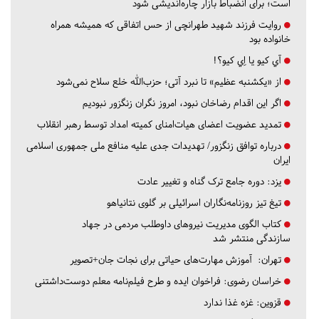
است؛ برای انضباط بازار چاره‌اندیشی شود
روایت فرزند شهید طهرانچی از حس اتفاقی که همیشه همراه
خانواده بود
آي كيو يا اِي كيو؟!
از «یکشنبه عظیم» تا نبرد آتی؛ حزب‌الله خلع سلاح نمی‌شود
اگر این اقدام رضاخان نبود، امروز نگران زنگزور نبودیم
تمدید عضویت اعضای هیات‌امنای کمیته امداد توسط رهبر انقلاب
درباره توافق زنگزور/ تهدیدات جدی علیه منافع ملی جمهوری اسلامی
ایران
یزد:
دوره جامع ترک گناه و تغییر عادت
تیغ تیز روزنامه‌نگاران اسرائیلی بر گلوی نتانیاهو
کتاب الگوی مدیریت نیروهای داوطلب مردمی در جهاد
سازندگی منتشر شد
تهران:
آموزش مهارت‌های حیاتی برای نجات جان+تصویر
خراسان رضوی:
فراخوان ایده و طرح فیلم‌نامه معلم دوست‌داشتنی
قزوین:
غزه غذا ندارد