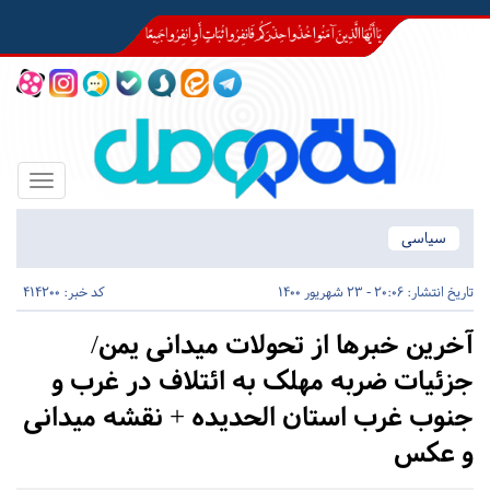
Toggle
igation
سیاسی
تاریخ انتشار:
20:06 - 23 شهریور 1400
کد خبر: 414200
آخرین خبرها از تحولات میدانی یمن/
جزئیات ضربه مهلک به ائتلاف در غرب و
جنوب غرب استان الحدیده + نقشه میدانی
و عکس