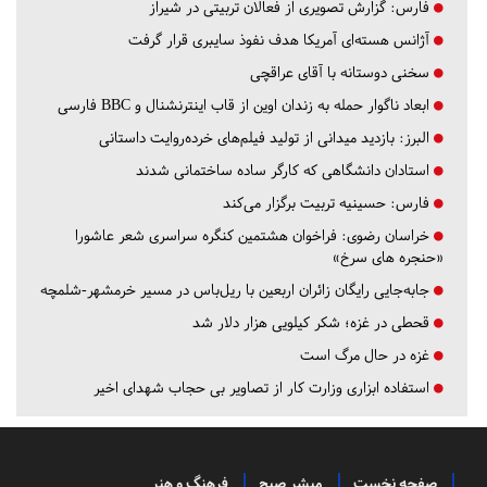
فارس:
گزارش تصویری از فعالان تربیتی در شیراز
آژانس هسته‌ای آمریکا هدف نفوذ سایبری قرار گرفت
سخنی دوستانه با آقای عراقچی
ابعاد ناگوار حمله به زندان اوین از قاب اینترنشنال و BBC فارسی
البرز:
بازدید میدانی از تولید فیلم‌های خرده‌روایت داستانی
استادان دانشگاهی که کارگر ساده ساختمانی شدند
فارس:
حسینیه تربیت برگزار می‌کند
خراسان رضوی:
فراخوان هشتمین کنگره سراسری شعر عاشورا
«حنجره های سرخ»
جابه‌جایی رایگان زائران اربعین با ریل‌باس در مسیر خرمشهر-شلمچه
قحطی در غزه؛ شکر کیلویی هزار دلار شد
غزه در حال مرگ است
استفاده ابزاری وزارت کار از تصاویر بی حجاب شهدای اخیر
صفحه نخست
مبشر صبح
فرهنگ و هنر