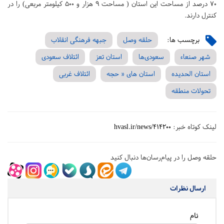
70 درصد از مساحت این استان ( مساحت 9 هزار و 500 کیلومتر مربعی) را در
کنترل دارند.
برچسب ها:
حلقه وصل
جبهه فرهنگی انقلاب
شهر صنعاء
سعودی‌ها
استان تعز
ائتلاف سعودی
استان الحدیده
استان های « حجه
ائتلاف غربی
تحولات منطقه
لینک کوتاه خبر:
hvasl.ir/news/414200
حلقه وصل را در پیام‌رسان‌ها دنبال کنید
ارسال نظرات
نام