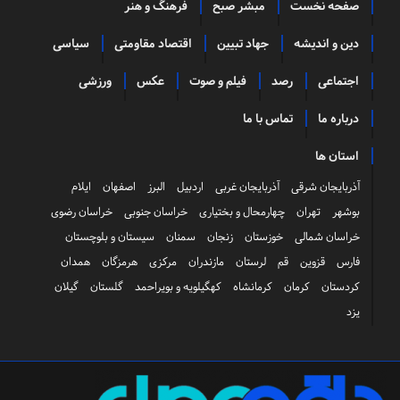
صفحه نخست
مبشر صبح
فرهنگ و هنر
دین و اندیشه
جهاد تبیین
اقتصاد مقاومتی
سیاسی
اجتماعی
رصد
فیلم و صوت
عکس
ورزشی
درباره ما
تماس با ما
استان ها
آذربایجان شرقی
آذربایجان غربی
اردبیل
البرز
اصفهان
ایلام
بوشهر
تهران
چهارمحال و بختیاری
خراسان جنوبی
خراسان رضوی
خراسان شمالی
خوزستان
زنجان
سمنان
سیستان و بلوچستان
فارس
قزوین
قم
لرستان
مازندران
مرکزی
هرمزگان
همدان
کردستان
کرمان
کرمانشاه
کهگیلویه و بویراحمد
گلستان
گیلان
یزد