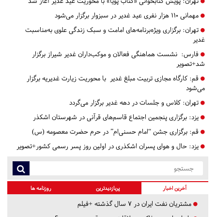
تهران:
پویش کتابخوانی «کتاب پویا» با محوریت عید غدیر آغاز شد
مهمانی 110 هزار نفری عید غدیر در سبزوار برگزار می‌شود
تهران:
برگزاری ویژه‌برنامه‌های امامت و سبک زندگی علوی به‌مناسبت
غدیر
فارس:
نشست هماهنگی فعالان و موکب‌داران غدیر شیراز برگزار
شد+تصویر
قم:
کارگاه مجازی تربیت مبلغ غدیر با محوریت زیارت غدیریه برگزار
می‌شود
تهران:
کلاس و جلسات در دهه غدیر برگزار می‌گردد
یزد:
برگزاری پنجمین اجتماع قاسم‌های قرآنی در شهرستان اشکذر
قم:
برگزاری جشن “امام حسنی‌ام” در حرم حضرت معصومه (س)
یزد:
حال و هوای پسران اشکذری در اولین روز پسر رسمی کشور+تصویر
آخرین اخبار
پربازدیدترین
روزنامه ها
مشتریان نفت ایران در ۷ سال گذشته +فیلم