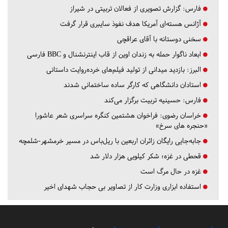
فارس:
گزارش تصویری از فعالان تربیتی در شیراز
آژانس هسته‌ای آمریکا هدف نفوذ سایبری قرار گرفت
سخنی دوستانه با آقای عراقچی
ابعاد ناگوار حمله به زندان اوین از قاب اینترنشنال و BBC فارسی
البرز:
بازدید میدانی از تولید فیلم‌های خرده‌روایت داستانی
استادان دانشگاهی که کارگر ساده ساختمانی شدند
فارس:
حسینیه تربیت برگزار می‌کند
خراسان رضوی:
فراخوان هشتمین کنگره سراسری شعر عاشورا
«حنجره های سرخ»
جابه‌جایی رایگان زائران اربعین با ریل‌باس در مسیر خرمشهر-شلمچه
قحطی در غزه؛ شکر کیلویی هزار دلار شد
غزه در حال مرگ است
استفاده ابزاری وزارت کار از تصاویر بی حجاب شهدای اخیر