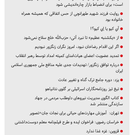
است؛ برای انضباط بازار چاره‌اندیشی شود
روایت فرزند شهید طهرانچی از حس اتفاقی که همیشه همراه
خانواده بود
آي كيو يا اِي كيو؟!
از «یکشنبه عظیم» تا نبرد آتی؛ حزب‌الله خلع سلاح نمی‌شود
اگر این اقدام رضاخان نبود، امروز نگران زنگزور نبودیم
تمدید عضویت اعضای هیات‌امنای کمیته امداد توسط رهبر انقلاب
درباره توافق زنگزور/ تهدیدات جدی علیه منافع ملی جمهوری اسلامی
ایران
یزد:
دوره جامع ترک گناه و تغییر عادت
تیغ تیز روزنامه‌نگاران اسرائیلی بر گلوی نتانیاهو
کتاب الگوی مدیریت نیروهای داوطلب مردمی در جهاد
سازندگی منتشر شد
تهران:
آموزش مهارت‌های حیاتی برای نجات جان+تصویر
خراسان رضوی:
فراخوان ایده و طرح فیلم‌نامه معلم دوست‌داشتنی
قزوین:
غزه غذا ندارد