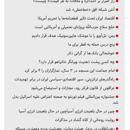
راز اصرار بر «مذاکره و ملاقات به هر قیمت» چیست؟
آنتن شبکه افق «خط‌خطی» شد
اقتصاد ایران تحت تاثیر قطعنامه‌ها یا تحریم‌ آمریکا
خلع سلاح حزب‌الله پروژه‌ای تحمیلی و آمریکایی است
یمن: تل‌آویو را با موشک هایپرسونیک هدف قرار دادیم
پنج درس‌ حمله به قطر برای ما
خوشحالی بانک‌ها از گرانی دلار
چه کسی پشت ذهنیت ویرانگر نتانیاهو قرار دارد؟
امام جماعت این مسجد در ۳ سال، نمازگزاران را ۴ برابر کرد
راه‌گذرهای ترانزیتی، سپر اقتصادی-سیاسی ایران در برابر تهدیدات
عراقچی از قانون فراتر رود، مجازات و استیضاح می‌شود
جشنواره بین‌المللی فیلم تورنتو به صحنه اعتراض علیه اسرائیل بدل
شد
چین در حال بلعیدن انرژی آسیاچین در حال بلعیدن انرژی آسیا
روایت روحانی از کلاه گشاد در مذاکرات
رهبرانقلاب در دیدار هیئت دولت: معیشت مردم مهمترین مسئله