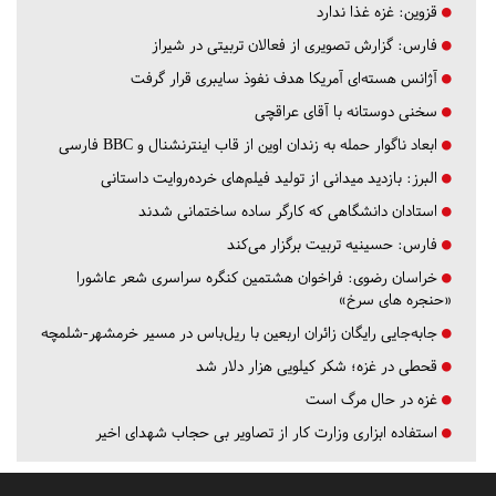
قزوین:
غزه غذا ندارد
فارس:
گزارش تصویری از فعالان تربیتی در شیراز
آژانس هسته‌ای آمریکا هدف نفوذ سایبری قرار گرفت
سخنی دوستانه با آقای عراقچی
ابعاد ناگوار حمله به زندان اوین از قاب اینترنشنال و BBC فارسی
البرز:
بازدید میدانی از تولید فیلم‌های خرده‌روایت داستانی
استادان دانشگاهی که کارگر ساده ساختمانی شدند
فارس:
حسینیه تربیت برگزار می‌کند
خراسان رضوی:
فراخوان هشتمین کنگره سراسری شعر عاشورا
«حنجره های سرخ»
جابه‌جایی رایگان زائران اربعین با ریل‌باس در مسیر خرمشهر-شلمچه
قحطی در غزه؛ شکر کیلویی هزار دلار شد
غزه در حال مرگ است
استفاده ابزاری وزارت کار از تصاویر بی حجاب شهدای اخیر