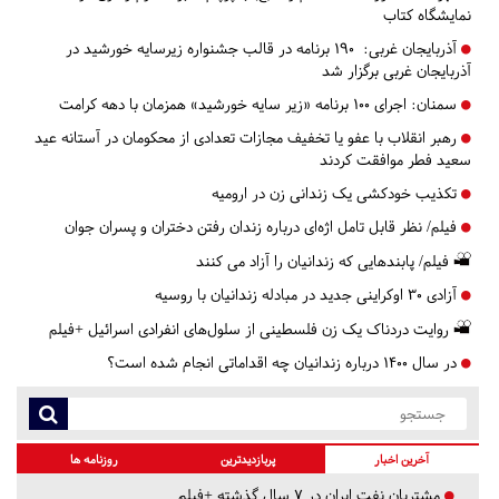
نمایشگاه کتاب
آذربایجان غربی:
۱۹۰ برنامه در قالب جشنواره زیرسایه خورشید در
آذربایجان غربی برگزار شد
سمنان:
اجرای ۱۰۰ برنامه «زیر سایه خورشید» همزمان با دهه کرامت
رهبر انقلاب با عفو یا تخفیف مجازات تعدادی از محکومان در آستانه عید
سعید فطر موافقت کردند
تکذیب خودکشی یک زندانی زن در ارومیه
فیلم/ نظر قابل تامل اژه‌ای درباره زندان رفتن دختران و پسران جوان
فیلم/ پابندهایی که زندانیان را آزاد می کنند
آزادی ۳۰ اوکراینی جدید در مبادله زندانیان با روسیه
روایت دردناک یک زن فلسطینی از سلول‌های انفرادی اسرائیل +فیلم
در سال ۱۴۰۰ درباره زندانیان چه اقداماتی انجام شده است؟
آخرین اخبار
پربازدیدترین
روزنامه ها
مشتریان نفت ایران در ۷ سال گذشته +فیلم