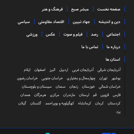
صفحه نخست
مبشر صبح
فرهنگ و هنر
دین و اندیشه
جهاد تبیین
اقتصاد مقاومتی
سیاسی
اجتماعی
رصد
فیلم و صوت
عکس
ورزشی
درباره ما
تماس با ما
استان ها
آذربایجان شرقی
آذربایجان غربی
اردبیل
البرز
اصفهان
ایلام
بوشهر
تهران
چهارمحال و بختیاری
خراسان جنوبی
خراسان رضوی
خراسان شمالی
خوزستان
زنجان
سمنان
سیستان و بلوچستان
فارس
قزوین
قم
لرستان
مازندران
مرکزی
هرمزگان
همدان
کردستان
کرمان
کرمانشاه
کهگیلویه و بویراحمد
گلستان
گیلان
یزد