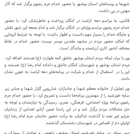
شهرها و روستاهای استان بوشهر با حضور خدام حرم رضوی برگزار شد که آثار
مهمی در پی داشت.
قائدی، به مراسم دهه کرامت در کنگان پرداخت و خاطرنشان کرد: با حضور
خدام حرم رضوی مراسم ویژه‌ای در کنگان برگزار شد و امام جمعه این شهر نقش
و جایگاه خدام را بسیار مهم دانست و اظهار داشت: با توجه به شرایط کرونایی
که امکان حضور مردم در مشهد مقدس میسر نیست حضور خدام در نقاط
مختلف کشور کاری ارزشمند و ماندگار است.
وی با بیان اینکه مردم استان بوشهر عاشق ائمه ‌طهارت (ع) هستند اضافه کرد:
مردم استان بوشهر و شهرستان کنگان عاشق و دلداده امام رضا (ع) هستند و
این را در استقبال از خدام و شرکت در برنامه‌های دهه کرامت به خوبی نشان
دادند.
وی تجلیل از خانواده معظم شهدا و جانبازان، غبارروبی گلزار شهدا و جشن زیر
سایه خورشید را از مهمترین برنامه‌ها دانست و تصریح کرد: با حضور خدام حرم
رضوی برنامه ویژه اجتماعی، فرهنگی، هنری، رسیدگی به نیازمندان و توجه به
حل مشکلات مردم برگزار شد و در این راستا ضمن آزادی تعدادی از زندانیان
جرایم غیر عمد با گذشت شاکیان، به برکت حضور خادمان حرم امام رضا (ع)
اولیای دم از قصاص در شهرستان دشتستان گذشتند.
دبیر ستاد زیر سایه خورشید استان بوشهر، دلجویی و عیادت از بیماران و