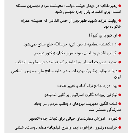
رهبرانقلاب در دیدار هیئت دولت: معیشت مردم مهمترین مسئله
است؛ برای انضباط بازار چاره‌اندیشی شود
روایت فرزند شهید طهرانچی از حس اتفاقی که همیشه همراه
خانواده بود
آي كيو يا اِي كيو؟!
از «یکشنبه عظیم» تا نبرد آتی؛ حزب‌الله خلع سلاح نمی‌شود
اگر این اقدام رضاخان نبود، امروز نگران زنگزور نبودیم
تمدید عضویت اعضای هیات‌امنای کمیته امداد توسط رهبر انقلاب
درباره توافق زنگزور/ تهدیدات جدی علیه منافع ملی جمهوری اسلامی
ایران
یزد:
دوره جامع ترک گناه و تغییر عادت
تیغ تیز روزنامه‌نگاران اسرائیلی بر گلوی نتانیاهو
کتاب الگوی مدیریت نیروهای داوطلب مردمی در جهاد
سازندگی منتشر شد
تهران:
آموزش مهارت‌های حیاتی برای نجات جان+تصویر
خراسان رضوی:
فراخوان ایده و طرح فیلم‌نامه معلم دوست‌داشتنی