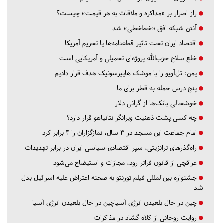
راز اصرار بر «مذاکره و ملاقات به هر قیمت» چیست؟
آنتن شبکه افق «خط‌خطی» شد
اقتصاد ایران تحت تاثیر قطعنامه‌ها یا تحریم‌ آمریکا
خلع سلاح حزب‌الله پروژه‌ای تحمیلی و آمریکایی است
یمن: تل‌آویو را با موشک هایپرسونیک هدف قرار دادیم
پنج درس‌ حمله به قطر برای ما
خوشحالی بانک‌ها از گرانی دلار
چه کسی پشت ذهنیت ویرانگر نتانیاهو قرار دارد؟
امام جماعت این مسجد در ۳ سال، نمازگزاران را ۴ برابر کرد
راه‌گذرهای ترانزیتی، سپر اقتصادی-سیاسی ایران در برابر تهدیدات
عراقچی از قانون فراتر رود، مجازات و استیضاح می‌شود
جشنواره بین‌المللی فیلم تورنتو به صحنه اعتراض علیه اسرائیل بدل
شد
چین در حال بلعیدن انرژی آسیاچین در حال بلعیدن انرژی آسیا
روایت روحانی از کلاه گشاد در مذاکرات