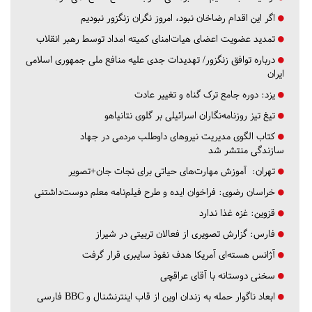
اگر این اقدام رضاخان نبود، امروز نگران زنگزور نبودیم
تمدید عضویت اعضای هیات‌امنای کمیته امداد توسط رهبر انقلاب
درباره توافق زنگزور/ تهدیدات جدی علیه منافع ملی جمهوری اسلامی
ایران
یزد:
دوره جامع ترک گناه و تغییر عادت
تیغ تیز روزنامه‌نگاران اسرائیلی بر گلوی نتانیاهو
کتاب الگوی مدیریت نیروهای داوطلب مردمی در جهاد
سازندگی منتشر شد
تهران:
آموزش مهارت‌های حیاتی برای نجات جان+تصویر
خراسان رضوی:
فراخوان ایده و طرح فیلم‌نامه معلم دوست‌داشتنی
قزوین:
غزه غذا ندارد
فارس:
گزارش تصویری از فعالان تربیتی در شیراز
آژانس هسته‌ای آمریکا هدف نفوذ سایبری قرار گرفت
سخنی دوستانه با آقای عراقچی
ابعاد ناگوار حمله به زندان اوین از قاب اینترنشنال و BBC فارسی