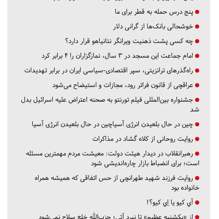
پنج درس‌ حمله به قطر برای ما
خوشحالی بانک‌ها از گرانی دلار
چه کسی پشت ذهنیت ویرانگر نتانیاهو قرار دارد؟
امام جماعت این مسجد در ۳ سال، نمازگزاران را ۴ برابر کرد
راه‌گذرهای ترانزیتی، سپر اقتصادی-سیاسی ایران در برابر تهدیدات
عراقچی از قانون فراتر رود، مجازات و استیضاح می‌شود
جشنواره بین‌المللی فیلم تورنتو به صحنه اعتراض علیه اسرائیل بدل
شد
چین در حال بلعیدن انرژی آسیاچین در حال بلعیدن انرژی آسیا
روایت روحانی از کلاه گشاد در مذاکرات
رهبرانقلاب در دیدار هیئت دولت: معیشت مردم مهمترین مسئله
است؛ برای انضباط بازار چاره‌اندیشی شود
روایت فرزند شهید طهرانچی از حس اتفاقی که همیشه همراه
خانواده بود
آي كيو يا اِي كيو؟!
از «یکشنبه عظیم» تا نبرد آتی؛ حزب‌الله خلع سلاح نمی‌شود