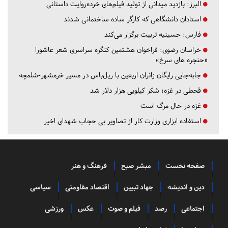
البرز:
بازدید میدانی از تولید فیلم‌های خرده‌روایت داستانی
استادان دانشگاهی که کارگر ساده ساختمانی شدند
فارس:
حسینیه تربیت برگزار می‌کند
خراسان رضوی:
فراخوان هشتمین کنگره سراسری شعر عاشورا
«حنجره های سرخ»
جابه‌جایی رایگان زائران اربعین با ریل‌باس در مسیر خرمشهر-شلمچه
قحطی در غزه؛ شکر کیلویی هزار دلار شد
غزه در حال مرگ است
استفاده ابزاری وزارت کار از تصاویر بی حجاب شهدای اخیر
صفحه نخست
مبشر صبح
فرهنگ و هنر
دین و اندیشه
جهاد تبیین
اقتصاد مقاومتی
سیاسی
اجتماعی
رصد
فیلم و صوت
عکس
ورزشی