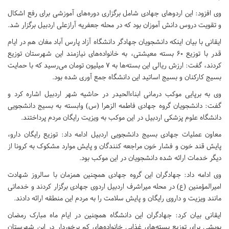
وی افزود: این اردو‌های جهادی شامل برگزاری دوره‌های آموزشی برای رفع اشکال
و تقویت دروس دانش آموزان بود که در محله جعفریه آرازعلی اردبیل برگزار شد.
ایقانی با بیان اینکه دانشجویان جهادگر دانشگاه آزاد پارس آباد مغان هم در ایام
قدر با توزیع ۶۰ بسته معیشتی، به خانواده‌های نیازمند این شهرستان توزیع
کردند، گفت: ارزش ریالی این بسته‌ها به ۷ میلیون تومان می‌رسید که با حمایت
بسیج کارکنان و بسیج اساتید این دانشگاه جمع آوری شده بود.
وی به برپایی موکب درمانی ابناءالحیدر در حاشیه شهر اردبیل اشاره کرد و
گفت: دانشجویان گروه جهادی فاطمه الزهرا (س) وابسته به بسیج دانشجویی
دانشگاه علوم پزشکی اردبیل در این موکب به ویزیت رایگان مردم پرداختند.
معاون عملیات جهادی بسیج دانشجویی اردبیل ادامه داد: توزیع رایگان دارو،
پایش قند خون و فشار خون مراجعه کنندگان و پایش موارد مشکوک به کرونا از
دیگر خدمات ارائه شده دانشجویان در این موکب بود.
وی ادامه داد: جهادگران این گروه جهادی همچنین همزمان با سالروز شهادت
امیرالمؤمنین (ع) در محله میراشرف اردبیل اردوی جهادی برگزار کردند و خدماتی
مانند ویزیت و داروی رایگان و پایش سلامت را به مردم این منطقه ارائه دادند.
ایقانی بیان کرد: جهادگران این دانشگاه همچنین در ایام ماه مبارک رمضان
پویشی برای توزیع بسته‌های غذایی خانواده‌های کم برخوردار در این شهرستان