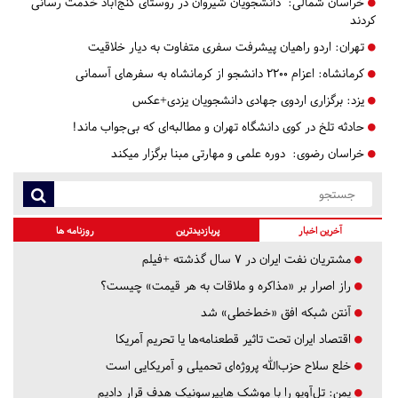
خراسان شمالی:
دانشجویان شیروان در روستای گنج‌آباد خدمت رسانی
کردند
تهران:
اردو راهیان پیشرفت سفری متفاوت به دیار خلاقیت
کرمانشاه:
اعزام 2200 دانشجو از کرمانشاه به سفرهای آسمانی
یزد:
برگزاری اردوی جهادی دانشجویان یزدی+عکس
حادثه تلخ در کوی دانشگاه تهران و مطالبه‌ای که بی‌جواب ماند!
خراسان رضوی:
دوره علمی و مهارتی مبنا برگزار میکند
آخرین اخبار
پربازدیدترین
روزنامه ها
مشتریان نفت ایران در ۷ سال گذشته +فیلم
راز اصرار بر «مذاکره و ملاقات به هر قیمت» چیست؟
آنتن شبکه افق «خط‌خطی» شد
اقتصاد ایران تحت تاثیر قطعنامه‌ها یا تحریم‌ آمریکا
خلع سلاح حزب‌الله پروژه‌ای تحمیلی و آمریکایی است
یمن: تل‌آویو را با موشک هایپرسونیک هدف قرار دادیم