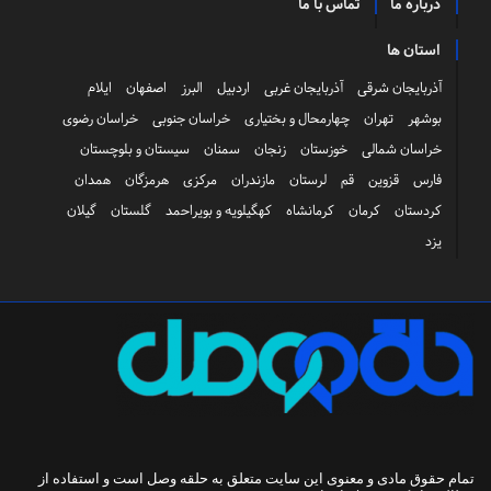
درباره ما
تماس با ما
استان ها
آذربایجان شرقی
آذربایجان غربی
اردبیل
البرز
اصفهان
ایلام
بوشهر
تهران
چهارمحال و بختیاری
خراسان جنوبی
خراسان رضوی
خراسان شمالی
خوزستان
زنجان
سمنان
سیستان و بلوچستان
فارس
قزوین
قم
لرستان
مازندران
مرکزی
هرمزگان
همدان
کردستان
کرمان
کرمانشاه
کهگیلویه و بویراحمد
گلستان
گیلان
یزد
تمام حقوق مادی و معنوی این سایت متعلق به
حلقه وصل
است و استفاده از