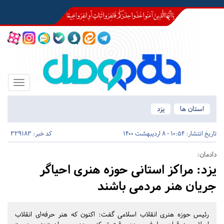
Toggle
igation
استان ها
یزد
تاریخ انتشار:
10:54 - 8 اردیبهشت 1400
کد خبر: 329183
دادمان:
یزد:
مراکز استانی حوزه هنری احیاگر
جریان هنر مردمی باشند
رئیس حوزه هنری انقلاب اسلامی گفت: اکنون که هنر حرفه‌ای انقلاب