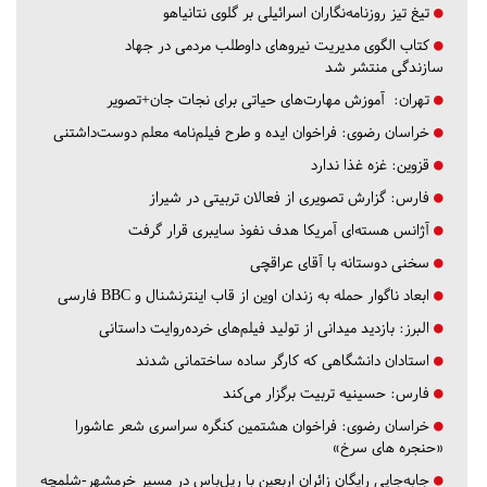
تیغ تیز روزنامه‌نگاران اسرائیلی بر گلوی نتانیاهو
کتاب الگوی مدیریت نیروهای داوطلب مردمی در جهاد
سازندگی منتشر شد
تهران:
آموزش مهارت‌های حیاتی برای نجات جان+تصویر
خراسان رضوی:
فراخوان ایده و طرح فیلم‌نامه معلم دوست‌داشتنی
قزوین:
غزه غذا ندارد
فارس:
گزارش تصویری از فعالان تربیتی در شیراز
آژانس هسته‌ای آمریکا هدف نفوذ سایبری قرار گرفت
سخنی دوستانه با آقای عراقچی
ابعاد ناگوار حمله به زندان اوین از قاب اینترنشنال و BBC فارسی
البرز:
بازدید میدانی از تولید فیلم‌های خرده‌روایت داستانی
استادان دانشگاهی که کارگر ساده ساختمانی شدند
فارس:
حسینیه تربیت برگزار می‌کند
خراسان رضوی:
فراخوان هشتمین کنگره سراسری شعر عاشورا
«حنجره های سرخ»
جابه‌جایی رایگان زائران اربعین با ریل‌باس در مسیر خرمشهر-شلمچه