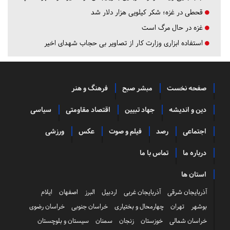
قحطی در غزه؛ شکر کیلویی هزار دلار شد
غزه در حال مرگ است
استفاده ابزاری وزارت کار از تصاویر بی حجاب شهدای اخیر
صفحه نخست
مبشر صبح
فرهنگ و هنر
دین و اندیشه
جهاد تبیین
اقتصاد مقاومتی
سیاسی
اجتماعی
رصد
فیلم و صوت
عکس
ورزشی
درباره ما
تماس با ما
استان ها
آذربایجان شرقی
آذربایجان غربی
اردبیل
البرز
اصفهان
ایلام
بوشهر
تهران
چهارمحال و بختیاری
خراسان جنوبی
خراسان رضوی
خراسان شمالی
خوزستان
زنجان
سمنان
سیستان و بلوچستان