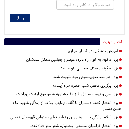
اخبار مرتبط
آموزش کنشگری در فضای مجازی
یزد:
«خون به خون راه داره» موضوع چهلمین محفل قندشکن
یزد:
چگونه داستان حماسی بنویسیم؟
یزد:
هنر ضد صهیونسیتی باید تقویت شود
یزد:
برگزاری محفل شب خاطره «راه آینده»
یزد:
سی و نهمین محفل طنز «قندشکن» به موضوع امنیت پرداخت
یزد:
انتشار کتاب «جماران تا گُلف»/روایتی جذاب از زندگی شهید حاج
حسن دشتی
یزد:
اعلام آمادگی حوزه هنری برای تولید فیلم سینمایی قهرمانان انقلابی
یزد:
انتشار فراخوان نخستین جشنواره شعر طنز «دادخند»