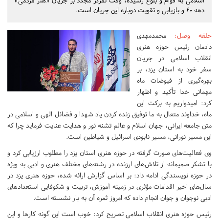
اسلامی به قوام و بلوغ رسیده، وقت تمرکز مجدد بر جریان «هنر مردمی»
دهه 60 و بازیابی و تقویت دوباره این جریان است.
حلقه وصل
:
محمدمهدی
دادمان رئیس حوزه هنری
انقلاب اسلامی در جریان
سفر خود به استان یزد، بر
بهره‌گیری از فیوضات ماه
مهمانی خدا تأکید و اظهار
کرد: امیدواریم به برکت این
ماه، خداوند متعال به ما توفیق زنده کردن یاد شهدا و فضائل الهی و اسلامی در
متن جامعه ایرانی، جهان اسلام و عالم تشنه نور و هدایت عنایت فرماید چرا که
این مسیر نورانی، مسیر نابودی اسرائیل و شیاطین است.
وی فعالیت‌های صورت گرفته در حوزه هنری استان یزد را مطلوب ارزیابی کرد و
با تشکر صمیمانه از تلاش‌های ارزنده در رشته‌های مختلف هنری و ادبی به ویژه
در حوزه نویسندگی ادامه داد: بر اساس گزارش ارائه شده، حوزه هنری یزد در
سال‌های اخیر اقدامات مؤثری در زمینه آموزش، تربیت و شکوفایی استعدادهای
ادبی نوجوان و جوان انجام داده که امروز ثمره آن به بار نشسته است.
رئیس حوزه هنری انقلاب اسلامی تصریح کرد: خوب است این گونه کارها و این