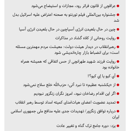
عراقچی از قانون فراتر رود، مجازات و استیضاح می‌شود
جشنواره بین‌المللی فیلم تورنتو به صحنه اعتراض علیه اسرائیل بدل
شد
چین در حال بلعیدن انرژی آسیاچین در حال بلعیدن انرژی آسیا
روایت روحانی از کلاه گشاد در مذاکرات
رهبرانقلاب در دیدار هیئت دولت: معیشت مردم مهمترین مسئله
است؛ برای انضباط بازار چاره‌اندیشی شود
روایت فرزند شهید طهرانچی از حس اتفاقی که همیشه همراه
خانواده بود
آي كيو يا اِي كيو؟!
از «یکشنبه عظیم» تا نبرد آتی؛ حزب‌الله خلع سلاح نمی‌شود
اگر این اقدام رضاخان نبود، امروز نگران زنگزور نبودیم
تمدید عضویت اعضای هیات‌امنای کمیته امداد توسط رهبر انقلاب
درباره توافق زنگزور/ تهدیدات جدی علیه منافع ملی جمهوری اسلامی
ایران
یزد:
دوره جامع ترک گناه و تغییر عادت