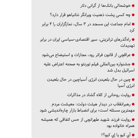
خوشحالی بانک‌ها از گرانی دلار
چه کسی پشت ذهنیت ویرانگر نتانیاهو قرار دارد؟
امام جماعت این مسجد در ۳ سال، نمازگزاران را ۴ برابر
کرد
راه‌گذرهای ترانزیتی، سپر اقتصادی-سیاسی ایران در برابر
تهدیدات
عراقچی از قانون فراتر رود، مجازات و استیضاح می‌شود
جشنواره بین‌المللی فیلم تورنتو به صحنه اعتراض علیه
اسرائیل بدل شد
چین در حال بلعیدن انرژی آسیاچین در حال بلعیدن
انرژی آسیا
روایت روحانی از کلاه گشاد در مذاکرات
رهبرانقلاب در دیدار هیئت دولت: معیشت مردم
مهمترین مسئله است؛ برای انضباط بازار چاره‌اندیشی شود
روایت فرزند شهید طهرانچی از حس اتفاقی که همیشه
همراه خانواده بود
آي كيو يا اِي كيو؟!