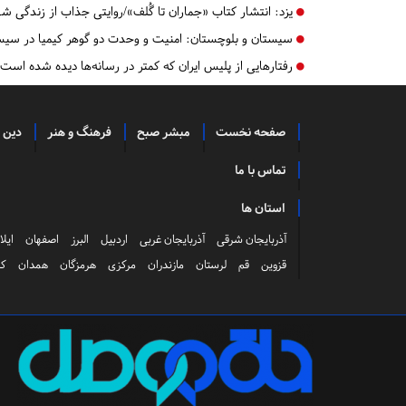
یزد:
انتشار کتاب «جماران تا گُلف»/روایتی جذاب از زندگی
سیستان و بلوچستان:
امنیت و وحدت دو گوهر کیمیا در سی
رفتارهایی از پلیس ایران که کمتر در رسانه‌ها دیده شده ا
صفحه نخست
مبشر صبح
فرهنگ و هنر
دین 
تماس با ما
استان ها
آذربایجان شرقی
آذربایجان غربی
اردبیل
البرز
اصفهان
ایلا
قزوین
قم
لرستان
مازندران
مرکزی
هرمزگان
همدان
کر