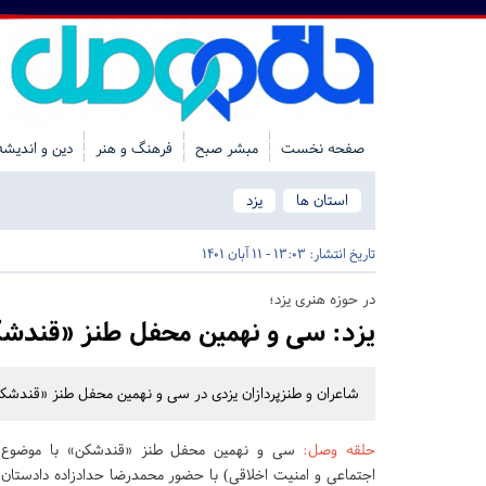
صفحه نخست
مبشر صبح
فرهنگ و هنر
دین و اندیشه
استان ها
یزد
تاریخ انتشار:
13:03 - 11 آبان 1401
در حوزه هنری یزد؛
یزد:
سی و نهمین محفل طنز «قندشک
شاعران و طنزپردازان یزدی در سی و نهمین محفل طنز «قندشکن» ا
حلقه وصل
:
سی و نهمین محفل طنز «قندشکن» با موضوع «
اجتماعی و امنیت اخلاقی) با حضور محمدرضا حدادزاده دادستان 