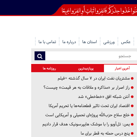
عکس
ورزشی
استان ها
درباره ما
تماس با ما
آخرین اخبار
پربازدیدترین
روزنامه ها
مشتریان نفت ایران در ۷ سال گذشته +فیلم
راز اصرار بر «مذاکره و ملاقات به هر قیمت» چیست؟
آنتن شبکه افق «خط‌خطی» شد
اقتصاد ایران تحت تاثیر قطعنامه‌ها یا تحریم‌ آمریکا
خلع سلاح حزب‌الله پروژه‌ای تحمیلی و آمریکایی است
یمن: تل‌آویو را با موشک هایپرسونیک هدف قرار دادیم
پنج درس‌ حمله به قطر برای ما