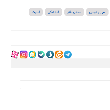
سی و نهمین
محفل طنز
قندشکن
امنیت