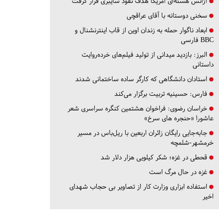
آژانس هسته‌ای آمریکا هدف نفوذ سایبری قرار گرفت
سخنی دوستانه با آقای عراقچی
ابعاد ناگوار حمله به زندان اوین از قاب اینترنشنال و
BBC فارسی
البرز:
بازدید میدانی از تولید فیلم‌های خرده‌روایت
داستانی
استادان دانشگاهی که کارگر ساده ساختمانی شدند
فارس:
حسینیه تربیت برگزار می‌کند
خراسان رضوی:
فراخوان هشتمین کنگره سراسری شعر
عاشورا «حنجره های سرخ»
جابه‌جایی رایگان زائران اربعین با ریل‌باس در مسیر
خرمشهر-شلمچه
قحطی در غزه؛ شکر کیلویی هزار دلار شد
غزه در حال مرگ است
استفاده ابزاری وزارت کار از تصاویر بی حجاب شهدای
اخیر