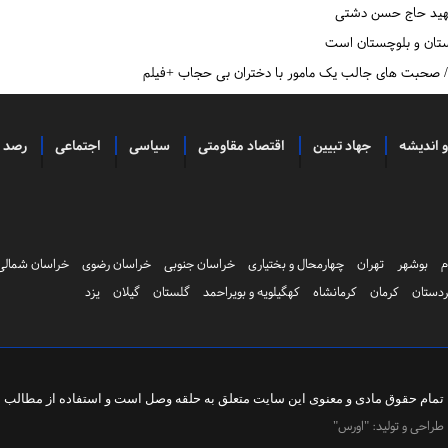
 شهید حاج حسن دشتی
ستان و بلوچستان است
ست/ صحبت های جالب یک مامور با دختران بی حجاب +فیلم
و اندیشه
جهاد تبیین
اقتصاد مقاومتی
سیاسی
اجتماعی
رصد
م
بوشهر
تهران
چهارمحال و بختیاری
خراسان جنوبی
خراسان رضوی
خراسان شمالی
دستان
کرمان
کرمانشاه
کهگیلویه و بویراحمد
گلستان
گیلان
یزد
تمام حقوق مادی و معنوی این سایت متعلق به
حلقه وصل
است و استفاده از مطالب با 
طراحی و تولید:
"اورس"