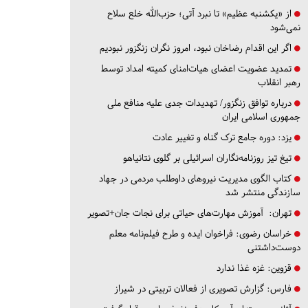
از «یکشنبه عظیم» تا نبرد آتی؛ حزب‌الله خلع سلاح
نمی‌شود
اگر این اقدام رضاخان نبود، امروز نگران زنگزور نبودیم
تمدید عضویت اعضای هیات‌امنای کمیته امداد توسط
رهبر انقلاب
درباره توافق زنگزور/ تهدیدات جدی علیه منافع ملی
جمهوری اسلامی ایران
یزد:
دوره جامع ترک گناه و تغییر عادت
تیغ تیز روزنامه‌نگاران اسرائیلی بر گلوی نتانیاهو
کتاب الگوی مدیریت نیروهای داوطلب مردمی در جهاد
سازندگی منتشر شد
تهران:
آموزش مهارت‌های حیاتی برای نجات جان+تصویر
خراسان رضوی:
فراخوان ایده و طرح فیلم‌نامه معلم
دوست‌داشتنی
قزوین:
غزه غذا ندارد
فارس:
گزارش تصویری از فعالان تربیتی در شیراز