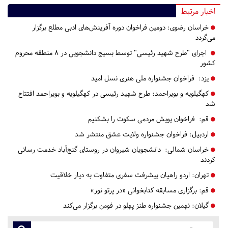
اخبار مرتبط
خراسان رضوی:
دومین فراخوان دوره آفرینش‌های ادبی مطلع برگزار
می‌گردد
اجرای "طرح شهید رئیسی" توسط بسیج دانشجویی در ۸ منطقه محروم
کشور
یزد:
فراخوان جشنواره ملی هنری نسل امید
کهگیلویه و بویراحمد:
طرح شهید رئیسی در کهگیلویه و بویراحمد افتتاح
شد
قم:
فراخوان پویش مردمی سکوت را بشکنیم
اردبیل:
فراخوان جشنواره ولایت عشق منتشر شد
خراسان شمالی:
دانشجویان شیروان در روستای گنج‌آباد خدمت رسانی
کردند
تهران:
اردو راهیان پیشرفت سفری متفاوت به دیار خلاقیت
قم:
برگزاری مسابقه کتابخوانی «در پرتو نور»
گیلان:
نهمین جشنواره طنز پهلو در فومن برگزار می‌کند