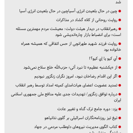
شد
چین در حال بلعیدن انرژی آسیاچین در حال بلعیدن انرژی آسیا
روایت روحانی از کلاه گشاد در مذاکرات
رهبرانقلاب در دیدار هیئت دولت: معیشت مردم مهمترین مسئله
است؛ برای انضباط بازار چاره‌اندیشی شود
روایت فرزند شهید طهرانچی از حس اتفاقی که همیشه همراه
خانواده بود
آي كيو يا اِي كيو؟!
از «یکشنبه عظیم» تا نبرد آتی؛ حزب‌الله خلع سلاح نمی‌شود
اگر این اقدام رضاخان نبود، امروز نگران زنگزور نبودیم
تمدید عضویت اعضای هیات‌امنای کمیته امداد توسط رهبر انقلاب
درباره توافق زنگزور/ تهدیدات جدی علیه منافع ملی جمهوری اسلامی
ایران
یزد:
دوره جامع ترک گناه و تغییر عادت
تیغ تیز روزنامه‌نگاران اسرائیلی بر گلوی نتانیاهو
کتاب الگوی مدیریت نیروهای داوطلب مردمی در جهاد
سازندگی منتشر شد