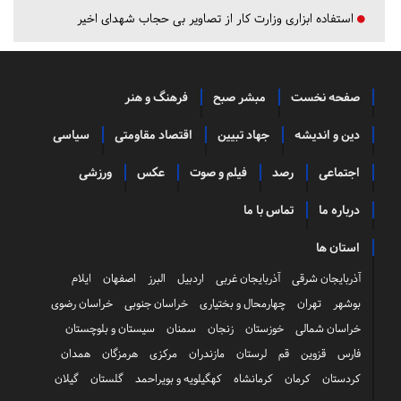
استفاده ابزاری وزارت کار از تصاویر بی حجاب شهدای اخیر
صفحه نخست
مبشر صبح
فرهنگ و هنر
دین و اندیشه
جهاد تبیین
اقتصاد مقاومتی
سیاسی
اجتماعی
رصد
فیلم و صوت
عکس
ورزشی
درباره ما
تماس با ما
استان ها
آذربایجان شرقی
آذربایجان غربی
اردبیل
البرز
اصفهان
ایلام
بوشهر
تهران
چهارمحال و بختیاری
خراسان جنوبی
خراسان رضوی
خراسان شمالی
خوزستان
زنجان
سمنان
سیستان و بلوچستان
فارس
قزوین
قم
لرستان
مازندران
مرکزی
هرمزگان
همدان
کردستان
کرمان
کرمانشاه
کهگیلویه و بویراحمد
گلستان
گیلان