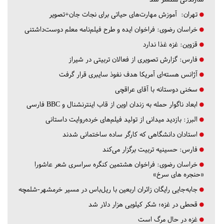
تهران:
آموزش مهارت‌های حیاتی برای نجات جان+تصویر
خراسان رضوی:
فراخوان ایده و طرح فیلم‌نامه معلم دوست‌داشتنی
قزوین:
غزه غذا ندارد
فارس:
گزارش تصویری از فعالان تربیتی در شیراز
آژانس هسته‌ای آمریکا هدف نفوذ سایبری قرار گرفت
سخنی دوستانه با آقای عراقچی
ابعاد ناگوار حمله به زندان اوین از قاب اینترنشنال و BBC فارسی
البرز:
بازدید میدانی از تولید فیلم‌های خرده‌روایت داستانی
استادان دانشگاهی که کارگر ساده ساختمانی شدند
فارس:
حسینیه تربیت برگزار می‌کند
خراسان رضوی:
فراخوان هشتمین کنگره سراسری شعر عاشورا
«حنجره های سرخ»
جابه‌جایی رایگان زائران اربعین با ریل‌باس در مسیر خرمشهر-شلمچه
قحطی در غزه؛ شکر کیلویی هزار دلار شد
غزه در حال مرگ است