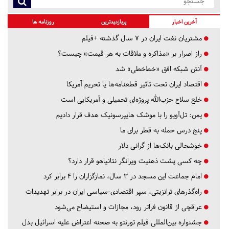
آخرین اخبار
پربازدیدترین
روزنامه ها
مشتریان نفت ایران در ۷ سال گذشته +فیلم
راز اصرار بر «مذاکره و ملاقات به هر قیمت» چیست؟
آنتن شبکه افق «خط‌خطی» شد
اقتصاد ایران تحت تاثیر قطعنامه‌ها یا تحریم‌ آمریکا
خلع سلاح حزب‌الله پروژه‌ای تحمیلی و آمریکایی است
یمن: تل‌آویو را با موشک هایپرسونیک هدف قرار دادیم
پنج درس‌ حمله به قطر برای ما
خوشحالی بانک‌ها از گرانی دلار
چه کسی پشت ذهنیت ویرانگر نتانیاهو قرار دارد؟
امام جماعت این مسجد در ۳ سال، نمازگزاران را ۴ برابر کرد
راه‌گذرهای ترانزیتی، سپر اقتصادی-سیاسی ایران در برابر تهدیدات
عراقچی از قانون فراتر رود، مجازات و استیضاح می‌شود
جشنواره بین‌المللی فیلم تورنتو به صحنه اعتراض علیه اسرائیل بدل