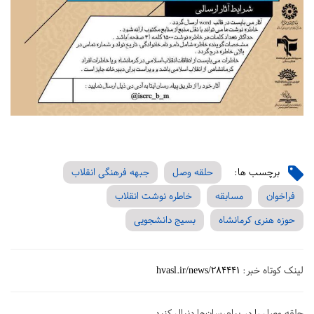
برچسب ها:
حلقه وصل
جبهه فرهنگی انقلاب
فراخوان
مسابقه
خاطره نوشت انقلاب
حوزه هنری کرمانشاه
بسیج دانشجویی
لینک کوتاه خبر:
hvasl.ir/news/284441
حلقه وصل را در پیام‌رسان‌ها دنبال کنید