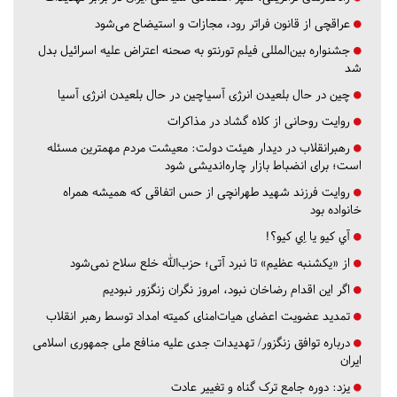
عراقچی از قانون فراتر رود، مجازات و استیضاح می‌شود
جشنواره بین‌المللی فیلم تورنتو به صحنه اعتراض علیه اسرائیل بدل
شد
چین در حال بلعیدن انرژی آسیاچین در حال بلعیدن انرژی آسیا
روایت روحانی از کلاه گشاد در مذاکرات
رهبرانقلاب در دیدار هیئت دولت: معیشت مردم مهمترین مسئله
است؛ برای انضباط بازار چاره‌اندیشی شود
روایت فرزند شهید طهرانچی از حس اتفاقی که همیشه همراه
خانواده بود
آي كيو يا اِي كيو؟!
از «یکشنبه عظیم» تا نبرد آتی؛ حزب‌الله خلع سلاح نمی‌شود
اگر این اقدام رضاخان نبود، امروز نگران زنگزور نبودیم
تمدید عضویت اعضای هیات‌امنای کمیته امداد توسط رهبر انقلاب
درباره توافق زنگزور/ تهدیدات جدی علیه منافع ملی جمهوری اسلامی
ایران
یزد:
دوره جامع ترک گناه و تغییر عادت