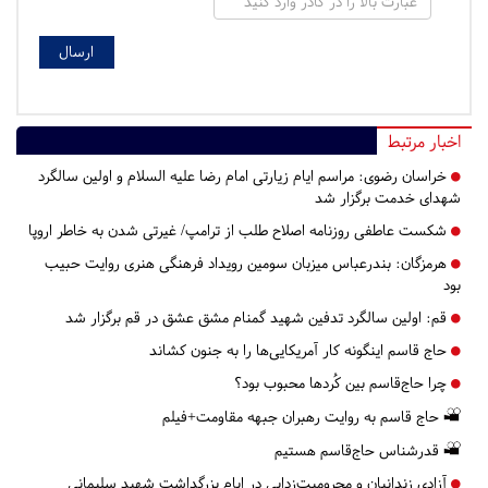
اخبار مرتبط
خراسان رضوی:
مراسم ایام زیارتی امام رضا علیه السلام و اولین سالگرد
شهدای خدمت برگزار شد
شکست عاطفی روزنامه اصلاح طلب از ترامپ/ غیرتی شدن به خاطر اروپا
هرمزگان:
بندرعباس میزبان سومین رویداد فرهنگی هنری روایت حبیب
بود
قم:
اولین سالگرد تدفین شهید گمنام مشق عشق در قم برگزار شد
حاج قاسم اینگونه کار آمریکایی‌ها را به جنون کشاند
چرا حاج‌قاسم بین کُردها محبوب بود؟
حاج قاسم به روایت رهبران جبهه مقاومت+فیلم
قدرشناس حاج‌قاسم هستیم
آزادی زندانیان و محرومیت‌زدایی در ایام بزرگداشت شهید سلیمانی