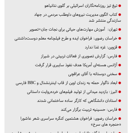
تیغ تیز روزنامه‌نگاران اسرائیلی بر گلوی نتانیاهو
کتاب الگوی مدیریت نیروهای داوطلب مردمی در جهاد
سازندگی منتشر شد
تهران:
آموزش مهارت‌های حیاتی برای نجات جان+تصویر
خراسان رضوی:
فراخوان ایده و طرح فیلم‌نامه معلم دوست‌داشتنی
قزوین:
غزه غذا ندارد
فارس:
گزارش تصویری از فعالان تربیتی در شیراز
آژانس هسته‌ای آمریکا هدف نفوذ سایبری قرار گرفت
سخنی دوستانه با آقای عراقچی
ابعاد ناگوار حمله به زندان اوین از قاب اینترنشنال و BBC فارسی
البرز:
بازدید میدانی از تولید فیلم‌های خرده‌روایت داستانی
استادان دانشگاهی که کارگر ساده ساختمانی شدند
فارس:
حسینیه تربیت برگزار می‌کند
خراسان رضوی:
فراخوان هشتمین کنگره سراسری شعر عاشورا
«حنجره های سرخ»