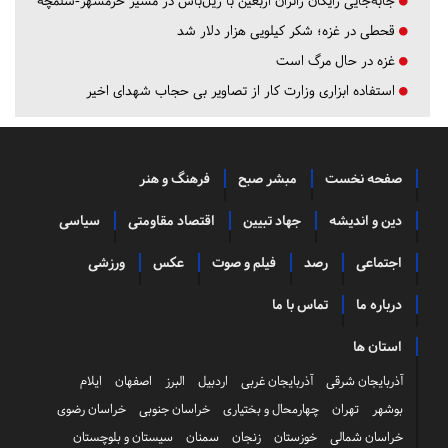
جابه‌جایی رایگان زائران اربعین با ریل‌باس در مسیر خرمشهر-شلمچه
قحطی در غزه؛ شکر کیلویی هزار دلار شد
غزه در حال مرگ است
استفاده ابزاری وزارت کار از تصاویر بی حجاب شهدای اخیر
صفحه نخست
مبشر صبح
فرهنگ و هنر
دین و اندیشه
جهاد تبیین
اقتصاد مقاومتی
سیاسی
اجتماعی
رصد
فیلم و صوت
عکس
ورزشی
درباره ما
تماس با ما
استان ها
آذربایجان شرقی
آذربایجان غربی
اردبیل
البرز
اصفهان
ایلام
بوشهر
تهران
چهارمحال و بختیاری
خراسان جنوبی
خراسان رضوی
خراسان شمالی
خوزستان
زنجان
سمنان
سیستان و بلوچستان