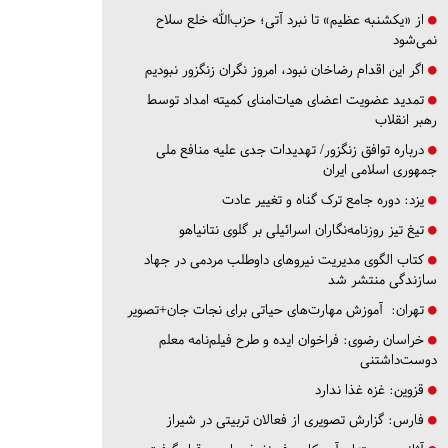
از «یکشنبه عظیم» تا نبرد آتی؛ حزب‌الله خلع سلاح
نمی‌شود
اگر این اقدام رضاخان نبود، امروز نگران زنگزور نبودیم
تمدید عضویت اعضای هیات‌امنای کمیته امداد توسط
رهبر انقلاب
درباره توافق زنگزور/ تهدیدات جدی علیه منافع ملی
جمهوری اسلامی ایران
یزد:
دوره جامع ترک گناه و تغییر عادت
تیغ تیز روزنامه‌نگاران اسرائیلی بر گلوی نتانیاهو
کتاب الگوی مدیریت نیروهای داوطلب مردمی در جهاد
سازندگی منتشر شد
تهران:
آموزش مهارت‌های حیاتی برای نجات جان+تصویر
خراسان رضوی:
فراخوان ایده و طرح فیلم‌نامه معلم
دوست‌داشتنی
قزوین:
غزه غذا ندارد
فارس:
گزارش تصویری از فعالان تربیتی در شیراز