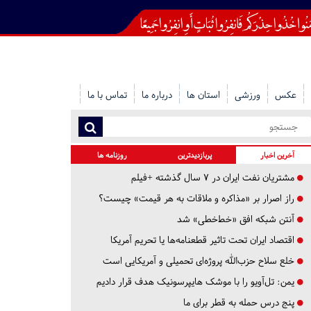
عکس
ورزشی
استان ها
درباره ما
تماس با ما
آخرین اخبار
پربازدیدترین
روزنامه ها
مشتریان نفت ایران در ۷ سال گذشته +فیلم
راز اصرار بر «مذاکره و ملاقات به هر قیمت» چیست؟
آنتن شبکه افق «خط‌خطی» شد
اقتصاد ایران تحت تاثیر قطعنامه‌ها یا تحریم‌ آمریکا
خلع سلاح حزب‌الله پروژه‌ای تحمیلی و آمریکایی است
یمن: تل‌آویو را با موشک هایپرسونیک هدف قرار دادیم
پنج درس‌ حمله به قطر برای ما