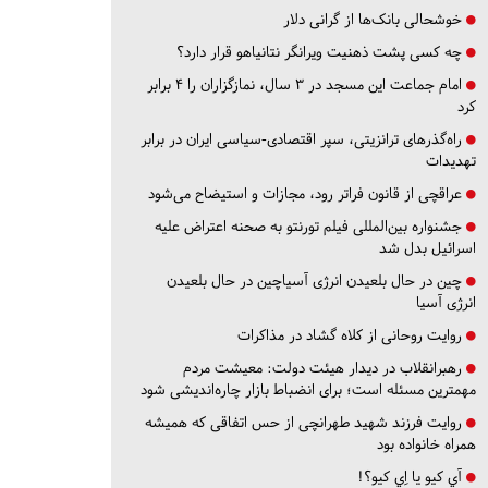
خوشحالی بانک‌ها از گرانی دلار
چه کسی پشت ذهنیت ویرانگر نتانیاهو قرار دارد؟
امام جماعت این مسجد در ۳ سال، نمازگزاران را ۴ برابر
کرد
راه‌گذرهای ترانزیتی، سپر اقتصادی-سیاسی ایران در برابر
تهدیدات
عراقچی از قانون فراتر رود، مجازات و استیضاح می‌شود
جشنواره بین‌المللی فیلم تورنتو به صحنه اعتراض علیه
اسرائیل بدل شد
چین در حال بلعیدن انرژی آسیاچین در حال بلعیدن
انرژی آسیا
روایت روحانی از کلاه گشاد در مذاکرات
رهبرانقلاب در دیدار هیئت دولت: معیشت مردم
مهمترین مسئله است؛ برای انضباط بازار چاره‌اندیشی شود
روایت فرزند شهید طهرانچی از حس اتفاقی که همیشه
همراه خانواده بود
آي كيو يا اِي كيو؟!