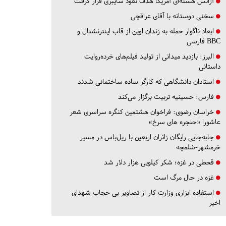
آژانس هسته‌ای آمریکا هدف نفوذ سایبری قرار گرفت
سخنی دوستانه با آقای عراقچی
ابعاد ناگوار حمله به زندان اوین از قاب اینترنشنال و
BBC فارسی
البرز:
بازدید میدانی از تولید فیلم‌های خرده‌روایت
داستانی
استادان دانشگاهی که کارگر ساده ساختمانی شدند
فارس:
حسینیه تربیت برگزار می‌کند
خراسان رضوی:
فراخوان هشتمین کنگره سراسری شعر
عاشورا «حنجره های سرخ»
جابه‌جایی رایگان زائران اربعین با ریل‌باس در مسیر
خرمشهر-شلمچه
قحطی در غزه؛ شکر کیلویی هزار دلار شد
غزه در حال مرگ است
استفاده ابزاری وزارت کار از تصاویر بی حجاب شهدای
اخیر