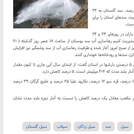
به گفته وی، در حال حاضر ظرفیت خالی سد بوستان به ۳۲ درصد، سد گلستان به ۲۲
، مدیریت سدهای استان را برای
 است.
حسینی با اشاره به پیش‌بینی‌های هواشناسی در خصوص بارش باران در روزهای ۲۳ و ۲۴
فروردین ماه گفت: برای اینکه بتوانیم شرایط را در روزهای آینده مدیریت کنیم رهاسازی آب سد بوستان از ساعت ۱۸ عصر روز گذشته ( ۲۰
ز از صبح امروز آغاز شده و ظرفیت رهاسازی آب از سد وشمگیر نیز افزایش
زن سدها و رودخانه‌ها خودداری کنند.
سرپرست شرکت آب منطقه‌ای استان در ادامه با اشاره به کاهش ۵ درصدی بارش‎ها در استان گفت: از ابتدای سال آبی جاری تا کنون مقدار
وی ادامه داد: بارش‌ها در حوزه گرگانرود ۸ درصد، اترک سفلی ۱۵ درصد، قره سو ۱۲ درصد، نکارود علیا ۲۵ درصد و خلیج گرگان ۳۹ درصد
یره آبخوان‌های استان نیز حدود ۱۳ میلیون متر مکعب معادل یک درصد کاهش را نسبت به آمار دوره بلند مدت نشان
سیل
سد
سیل زدگان
سیلاب
سیل گلستان