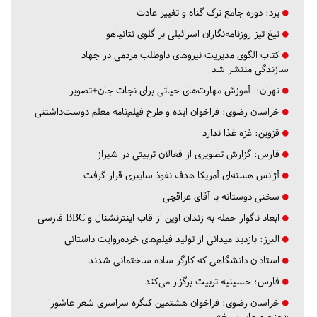
یزد:
دوره جامع ترک گناه و تغییر عادت
تیغ تیز روزنامه‌نگاران اسرائیلی بر گلوی نتانیاهو
کتاب الگوی مدیریت نیروهای داوطلب مردمی در جهاد
سازندگی منتشر شد
تهران:
آموزش مهارت‌های حیاتی برای نجات جان+تصویر
خراسان رضوی:
فراخوان ایده و طرح فیلم‌نامه معلم دوست‌داشتنی
قزوین:
غزه غذا ندارد
فارس:
گزارش تصویری از فعالان تربیتی در شیراز
آژانس هسته‌ای آمریکا هدف نفوذ سایبری قرار گرفت
سخنی دوستانه با آقای عراقچی
ابعاد ناگوار حمله به زندان اوین از قاب اینترنشنال و BBC فارسی
البرز:
بازدید میدانی از تولید فیلم‌های خرده‌روایت داستانی
استادان دانشگاهی که کارگر ساده ساختمانی شدند
فارس:
حسینیه تربیت برگزار می‌کند
خراسان رضوی:
فراخوان هشتمین کنگره سراسری شعر عاشورا
«حنجره های سرخ»