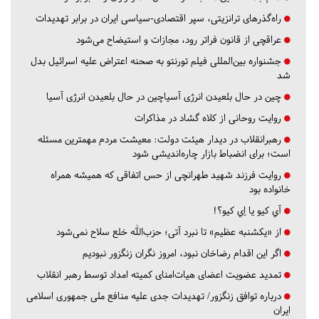
راه‌گذرهای ترانزیتی، سپر اقتصادی-سیاسی ایران در برابر تهدیدات
عراقچی از قانون فراتر رود، مجازات و استیضاح می‌شود
جشنواره بین‌المللی فیلم تورنتو به صحنه اعتراض علیه اسرائیل بدل
شد
چین در حال بلعیدن انرژی آسیاچین در حال بلعیدن انرژی آسیا
روایت روحانی از کلاه گشاد در مذاکرات
رهبرانقلاب در دیدار هیئت دولت: معیشت مردم مهمترین مسئله
است؛ برای انضباط بازار چاره‌اندیشی شود
روایت فرزند شهید طهرانچی از حس اتفاقی که همیشه همراه
خانواده بود
آي كيو يا اِي كيو؟!
از «یکشنبه عظیم» تا نبرد آتی؛ حزب‌الله خلع سلاح نمی‌شود
اگر این اقدام رضاخان نبود، امروز نگران زنگزور نبودیم
تمدید عضویت اعضای هیات‌امنای کمیته امداد توسط رهبر انقلاب
درباره توافق زنگزور/ تهدیدات جدی علیه منافع ملی جمهوری اسلامی
ایران