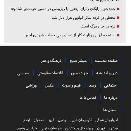
جابه‌جایی رایگان زائران اربعین با ریل‌باس در مسیر خرمشهر-شلمچه
قحطی در غزه؛ شکر کیلویی هزار دلار شد
غزه در حال مرگ است
استفاده ابزاری وزارت کار از تصاویر بی حجاب شهدای اخیر
صفحه نخست
مبشر صبح
فرهنگ و هنر
دین و اندیشه
جهاد تبیین
اقتصاد مقاومتی
سیاسی
اجتماعی
رصد
فیلم و صوت
عکس
ورزشی
درباره ما
تماس با ما
استان ها
آذربایجان شرقی
آذربایجان غربی
اردبیل
البرز
اصفهان
ایلام
بوشهر
تهران
چهارمحال و بختیاری
خراسان جنوبی
خراسان رضوی