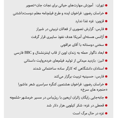
تهران:
آموزش مهارت‌های حیاتی برای نجات جان+تصویر
خراسان رضوی:
فراخوان ایده و طرح فیلم‌نامه معلم دوست‌داشتنی
قزوین:
غزه غذا ندارد
فارس:
گزارش تصویری از فعالان تربیتی در شیراز
آژانس هسته‌ای آمریکا هدف نفوذ سایبری قرار گرفت
سخنی دوستانه با آقای عراقچی
ابعاد ناگوار حمله به زندان اوین از قاب اینترنشنال و BBC فارسی
البرز:
بازدید میدانی از تولید فیلم‌های خرده‌روایت داستانی
استادان دانشگاهی که کارگر ساده ساختمانی شدند
فارس:
حسینیه تربیت برگزار می‌کند
خراسان رضوی:
فراخوان هشتمین کنگره سراسری شعر عاشورا
«حنجره های سرخ»
جابه‌جایی رایگان زائران اربعین با ریل‌باس در مسیر خرمشهر-شلمچه
قحطی در غزه؛ شکر کیلویی هزار دلار شد
غزه در حال مرگ است