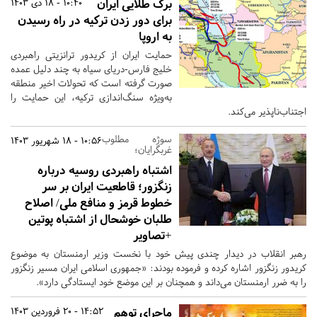
برگ طلایی ایران
10:40 - 18 دی 1403
برای دور زدن ترکیه در راه رسیدن
به اروپا
حمایت ایران از کریدور ترانزیتی راهبردی
خلیج فارس-دریای سیاه به چند دلیل عمده
صورت گرفته است که تحولات اخیر منطقه
به‌ویژه سنگ‌اندازی ترکیه، این حمایت را
اجتناب‌ناپذیر می‌کند.
سوژه مطلوب
10:56 - 18 شهریور 1403
غربگرایان؛
اشتباه راهبردی روسیه درباره
زنگزور؛ قاطعیت ایران بر سر
خطوط قرمز و منافع ملی/ اصلاح
طلبان خوشحال از اشتباه پوتین
+تصاویر
رهبر انقلاب در دیدار چندی پیش خود با نخست وزیر ارمنستان به موضوع
کریدور زنگزور اشاره کرده و فرموده بودند: «جمهوری اسلامی ایران مسیر زنگزور
را به ضرر ارمنستان می‌داند و همچنان بر این موضع خود ایستادگی دارد».
ماجرای توهم
14:52 - 20 فروردین 1403