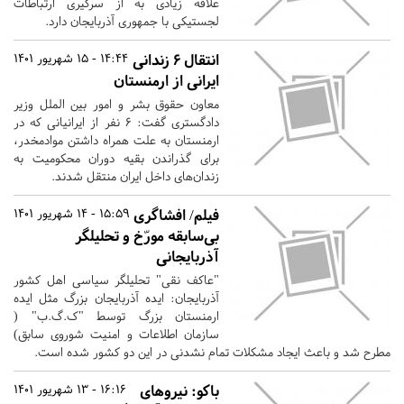
علاقه زیادی به از سرگیری ارتباطات
لجستیکی با جمهوری آذربایجان دارد.
انتقال ۶ زندانی
14:44 - 15 شهریور 1401
ایرانی از ارمنستان
معاون حقوق بشر و امور بین الملل وزیر
دادگستری گفت: ۶ نفر از ایرانیانی که در
ارمنستان به علت همراه داشتن موادمخدر،
برای گذراندن بقیه دوران محکومیت به
زندان‌های داخل ایران منتقل شدند.
فیلم/ افشاگری
15:59 - 14 شهریور 1401
بی‌سابقه مورّخ و تحلیلگر
آذربایجانی
"عاکف نقی" تحلیلگر سیاسی اهل کشور
آذربایجان: ایده آذربایجان بزرگ مثل ایده
ارمنستان بزرگ توسط "ک.گ.ب" (
سازمان اطلاعات و امنیت شوروی سابق)
مطرح شد و باعث ایجاد مشکلات تمام نشدنی در این دو کشور شده است.
باکو: نیروهای
16:16 - 13 شهریور 1401