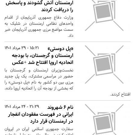
ارمنستان آتش گشودند و پاسخش
را دریافت کردند
وزارت دفاع جمهوری آذربایجان از اقدام
واحدهای نظامی ارمنستان در شلیک به
سمت مواضع مرزی جمهوری آذربایجان خبر
داد.
«پل دوستی»
15:21 - 29 مرداد 1401
ارمنستان و گرجستان، با بودجه
اتحادیه اروپا افتتاح شد +عکس
نخست‌وزیران ارمنستان و گرجستان با
حضور در مراسمی مشترک، یک پل جدید
مرزی بین دو کشور به نام «پل دوستی» را
که بخشی از بودجه آن را اتحادیه اروپا داده،
افتتاح کردند.
نام ۶ شهروند
21:29 - 24 مرداد 1401
ایرانی در فهرست مفقودان انفجار
در ارمنستان قرار دارد
سفارت جمهوری اسلامی ایران در ایروان
اعلام کرد: در حال حاضر به دلیل نامعلوم