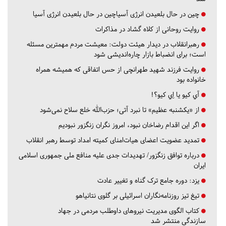
چین در حال بلعیدن انرژی آسیاچین در حال بلعیدن انرژی آسیا
روایت روحانی از کلاه گشاد در مذاکرات
رهبرانقلاب در دیدار هیئت دولت: معیشت مردم مهمترین مسئله
است؛ برای انضباط بازار چاره‌اندیشی شود
روایت فرزند شهید طهرانچی از حس اتفاقی که همیشه همراه
خانواده بود
آي كيو يا اِي كيو؟!
از «یکشنبه عظیم» تا نبرد آتی؛ حزب‌الله خلع سلاح نمی‌شود
اگر این اقدام رضاخان نبود، امروز نگران زنگزور نبودیم
تمدید عضویت اعضای هیات‌امنای کمیته امداد توسط رهبر انقلاب
درباره توافق زنگزور/ تهدیدات جدی علیه منافع ملی جمهوری اسلامی
ایران
یزد:
دوره جامع ترک گناه و تغییر عادت
تیغ تیز روزنامه‌نگاران اسرائیلی بر گلوی نتانیاهو
کتاب الگوی مدیریت نیروهای داوطلب مردمی در جهاد
سازندگی منتشر شد