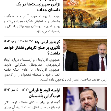
نژادی صهیونیست‌ها در یک
داستان جذاب
دیوید با روایت خود، آرام و با طمأنینه
مخاطب را با تعلیقی شگرف همراه می‌کند و
روبرو شدن با دوستان یهودی‌اش داستان را
به حرکت می‌اندازد.
کریدور ارس چه
15:35 - 13 بهمن 1402
تأثیری بر صلح تاریخی قفقاز خواهد
داشت؟
جمهوری آذربایجان و ارمنستان درباره ایجاد
کریدورهای حمل‌ونقل همگرایی دارند.
جمهوری آذربایجان با اعلام اینکه نقطه
اتصال خود با منطقه نخجوان را از کریدور
ارس خواهد ساخت، امتیاز قابل توجهی داده است.
ارامنه قره‌باغ قربانی
12:20 - 5 مهر 1402
غرب‌گرایی پاشینیان
آنچه امروز برای ساکنان منطقه کوهستانی
قره باغ در حال اتفاق است شبیه آن چیزی