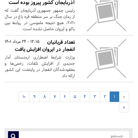
آذربایجان کشور پیروز بوده است
رئیس جمهور جمهوری آذربایجان گفت که
از زمان جنگ بر سر منطقه قره باغ در سال
2020، هیچ نتیجه ملموسی در روابط بین
باکو و ایروان حاصل نشده است.
تعداد قربانیان
12:15 - 24 مرداد 1401
انفجار در ایروان افزایش یافت
وزارت شرایط اضطراری ارمنستان آمار
جدیدی از افزایش تلفات، زخمی‌ها و
مفقودشدگان انفجار در پایتخت این کشور
ارائه داد.
10
9
8
7
6
5
4
3
2
1
«
»