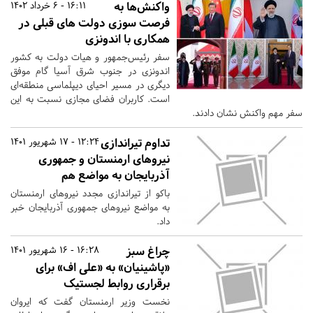
واکنش‌ها به
16:11 - 6 خرداد 1402
فرصت سوزی دولت‌ های قبلی در
همکاری با اندونزی
سفر رئیس‌جمهور و هیات دولت به کشور
اندونزی در جنوب شرق آسیا گام موفق
دیگری در مسیر احیای دیپلماسی منطقه‌ای
است. کاربران فضای مجازی نسبت به این
سفر مهم واکنش نشان دادند.
تداوم تیراندازی
12:24 - 17 شهریور 1401
نیروهای ارمنستان و جمهوری
آذربایجان به مواضع هم
باکو از تیراندازی مجدد نیروهای ارمنستان
به مواضع نیروهای جمهوری آذربایجان خبر
داد.
چراغ سبز
16:28 - 16 شهریور 1401
«پاشینیان» به «علی اف» برای
برقراری روابط لجستیک
نخست وزیر ارمنستان گفت که ایروان