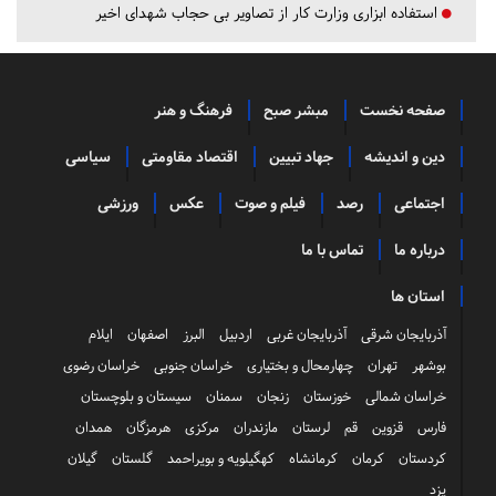
استفاده ابزاری وزارت کار از تصاویر بی حجاب شهدای اخیر
صفحه نخست
مبشر صبح
فرهنگ و هنر
دین و اندیشه
جهاد تبیین
اقتصاد مقاومتی
سیاسی
اجتماعی
رصد
فیلم و صوت
عکس
ورزشی
درباره ما
تماس با ما
استان ها
آذربایجان شرقی
آذربایجان غربی
اردبیل
البرز
اصفهان
ایلام
بوشهر
تهران
چهارمحال و بختیاری
خراسان جنوبی
خراسان رضوی
خراسان شمالی
خوزستان
زنجان
سمنان
سیستان و بلوچستان
فارس
قزوین
قم
لرستان
مازندران
مرکزی
هرمزگان
همدان
کردستان
کرمان
کرمانشاه
کهگیلویه و بویراحمد
گلستان
گیلان
یزد