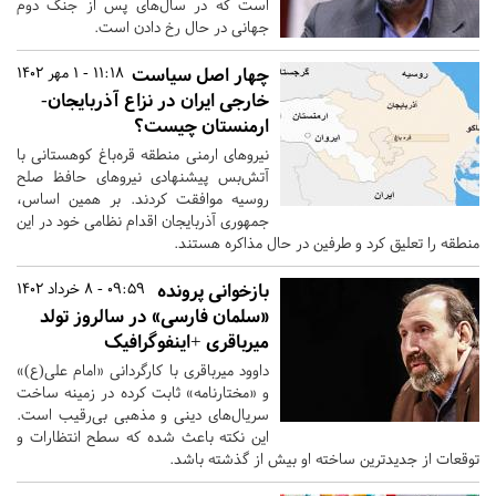
است که در سال‌های پس از جنگ دوم
جهانی در حال رخ دادن است.
چهار اصل سیاست
11:18 - 1 مهر 1402
خارجی ایران در نزاع آذربایجان-
ارمنستان چیست؟
نیروهای ارمنی منطقه قره‌باغ کوهستانی با
آتش‌بس پیشنهادی نیروهای حافظ صلح
روسیه موافقت کردند. بر همین اساس،
جمهوری آذربایجان اقدام نظامی خود در این
منطقه را تعلیق کرد و طرفین در حال مذاکره هستند.
بازخوانی پرونده
09:59 - 8 خرداد 1402
«سلمان فارسی» در سالروز تولد
میرباقری +اینفوگرافیک
داوود میرباقری با کارگردانی «امام علی(ع)»
و «مختارنامه» ثابت کرده در زمینه ساخت
سریال‌های دینی و مذهبی بی‌رقیب است.
این نکته باعث شده که سطح انتظارات و
توقعات از جدیدترین ساخته او بیش از گذشته باشد.