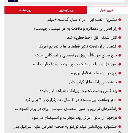
آخرین اخبار
پربازدیدترین
روزنامه ها
مشتریان نفت ایران در ۷ سال گذشته +فیلم
راز اصرار بر «مذاکره و ملاقات به هر قیمت» چیست؟
آنتن شبکه افق «خط‌خطی» شد
اقتصاد ایران تحت تاثیر قطعنامه‌ها یا تحریم‌ آمریکا
خلع سلاح حزب‌الله پروژه‌ای تحمیلی و آمریکایی است
یمن: تل‌آویو را با موشک هایپرسونیک هدف قرار دادیم
پنج درس‌ حمله به قطر برای ما
خوشحالی بانک‌ها از گرانی دلار
چه کسی پشت ذهنیت ویرانگر نتانیاهو قرار دارد؟
امام جماعت این مسجد در ۳ سال، نمازگزاران را ۴ برابر کرد
راه‌گذرهای ترانزیتی، سپر اقتصادی-سیاسی ایران در برابر تهدیدات
عراقچی از قانون فراتر رود، مجازات و استیضاح می‌شود
جشنواره بین‌المللی فیلم تورنتو به صحنه اعتراض علیه اسرائیل بدل
شد