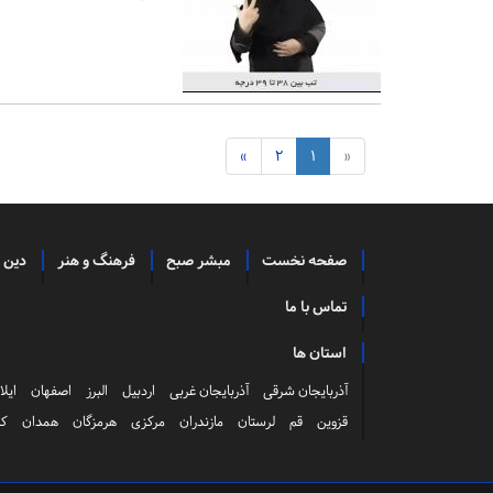
»
2
1
«
صفحه نخست
مبشر صبح
فرهنگ و هنر
دین 
تماس با ما
استان ها
آذربایجان شرقی
آذربایجان غربی
اردبیل
البرز
اصفهان
ایلا
قزوین
قم
لرستان
مازندران
مرکزی
هرمزگان
همدان
کر