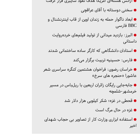
آژانس هسته‌ای آمریکا هدف نفوذ سایبری قرار گرفت
سخنی دوستانه با آقای عراقچی
ابعاد ناگوار حمله به زندان اوین از قاب اینترنشنال و
BBC فارسی
البرز:
بازدید میدانی از تولید فیلم‌های خرده‌روایت
داستانی
استادان دانشگاهی که کارگر ساده ساختمانی شدند
فارس:
حسینیه تربیت برگزار می‌کند
خراسان رضوی:
فراخوان هشتمین کنگره سراسری شعر
عاشورا «حنجره های سرخ»
جابه‌جایی رایگان زائران اربعین با ریل‌باس در مسیر
خرمشهر-شلمچه
قحطی در غزه؛ شکر کیلویی هزار دلار شد
غزه در حال مرگ است
استفاده ابزاری وزارت کار از تصاویر بی حجاب شهدای
اخیر