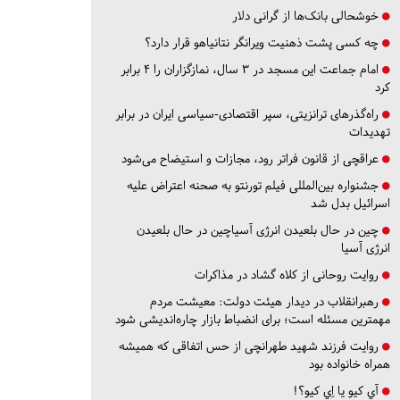
خوشحالی بانک‌ها از گرانی دلار
چه کسی پشت ذهنیت ویرانگر نتانیاهو قرار دارد؟
امام جماعت این مسجد در ۳ سال، نمازگزاران را ۴ برابر
کرد
راه‌گذرهای ترانزیتی، سپر اقتصادی-سیاسی ایران در برابر
تهدیدات
عراقچی از قانون فراتر رود، مجازات و استیضاح می‌شود
جشنواره بین‌المللی فیلم تورنتو به صحنه اعتراض علیه
اسرائیل بدل شد
چین در حال بلعیدن انرژی آسیاچین در حال بلعیدن
انرژی آسیا
روایت روحانی از کلاه گشاد در مذاکرات
رهبرانقلاب در دیدار هیئت دولت: معیشت مردم
مهمترین مسئله است؛ برای انضباط بازار چاره‌اندیشی شود
روایت فرزند شهید طهرانچی از حس اتفاقی که همیشه
همراه خانواده بود
آي كيو يا اِي كيو؟!