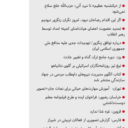
از «یکشنبه عظیم» تا نبرد آتی؛ حزب‌الله خلع سلاح
نمی‌شود
اگر این اقدام رضاخان نبود، امروز نگران زنگزور نبودیم
تمدید عضویت اعضای هیات‌امنای کمیته امداد توسط
رهبر انقلاب
درباره توافق زنگزور/ تهدیدات جدی علیه منافع ملی
جمهوری اسلامی ایران
یزد:
دوره جامع ترک گناه و تغییر عادت
تیغ تیز روزنامه‌نگاران اسرائیلی بر گلوی نتانیاهو
کتاب الگوی مدیریت نیروهای داوطلب مردمی در جهاد
سازندگی منتشر شد
تهران:
آموزش مهارت‌های حیاتی برای نجات جان+تصویر
خراسان رضوی:
فراخوان ایده و طرح فیلم‌نامه معلم
دوست‌داشتنی
قزوین:
غزه غذا ندارد
فارس:
گزارش تصویری از فعالان تربیتی در شیراز