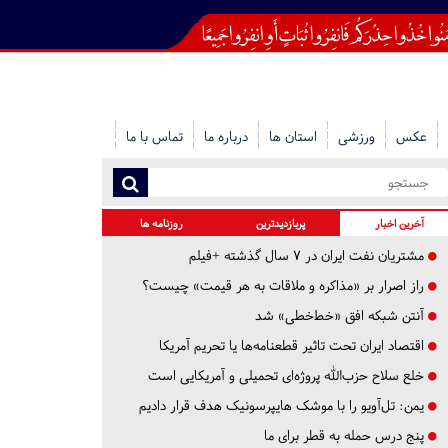
عکس
ورزشی
استان ها
درباره ما
تماس با ما
آخرین اخبار
پربازدیدترین
روزنامه ها
مشتریان نفت ایران در ۷ سال گذشته +فیلم
راز اصرار بر «مذاکره و ملاقات به هر قیمت» چیست؟
آنتن شبکه افق «خط‌خطی» شد
اقتصاد ایران تحت تاثیر قطعنامه‌ها یا تحریم‌ آمریکا
خلع سلاح حزب‌الله پروژه‌ای تحمیلی و آمریکایی است
یمن: تل‌آویو را با موشک هایپرسونیک هدف قرار دادیم
پنج درس‌ حمله به قطر برای ما