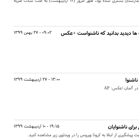
ناحیه نخاع گردن و کمر در بیمارستان بستری شده بود، ظهر امروز (۱۴ اردیبهشت) به علت شدت ضربه
 ها دیدید بدانید که ناشنواست +عکس
09:02 - 27 بهمن 1399
اشنوا
13:00 - 27 اردیبهشت 1399
در آلمان./عکس: AP
برای ناشنوایان
19:15 - 10 اردیبهشت 1399
ت پیشگیری از ابتلا به کرونا ویروس را در ویدئوی زیر مشاهده کنید.