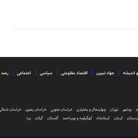
و اندیشه
جهاد تبیین
اقتصاد مقاومتی
سیاسی
اجتماعی
رصد
م
بوشهر
تهران
چهارمحال و بختیاری
خراسان جنوبی
خراسان رضوی
خراسان شمالی
دستان
کرمان
کرمانشاه
کهگیلویه و بویراحمد
گلستان
گیلان
یزد