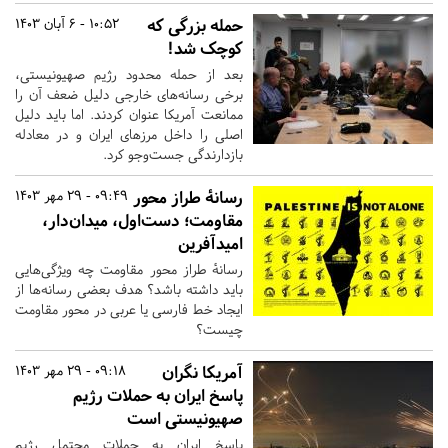
حمله بزرگی که
10:52 - 6 آبان 1403
کوچک شد!
بعد از حمله محدود رژیم صهیونیستی،
برخی رسانه‌های خارجی دلیل ضعف آن را
ممانعت آمریکا عنوان کردند. اما باید دلیل
اصلی را داخل مرزهای ایران و در معادله
بازدارندگی جست‌وجو کرد.
رسانهٔ طراز محور
09:49 - 29 مهر 1403
مقاومت؛ دست‌اول، میدان‌دار،
امیدآفرین
رسانهٔ طراز محور مقاومت چه ویژگی‌هایی
باید داشته باشد؟ هدف بعضی رسانه‌ها از
ایجاد خط فارسی یا عربی در محور مقاومت
چیست؟
آمریکا نگران
09:18 - 29 مهر 1403
پاسخ ایران به حملات رژیم
صهیونیستی است
پاسخ ایران به حملات محتمل رژیم