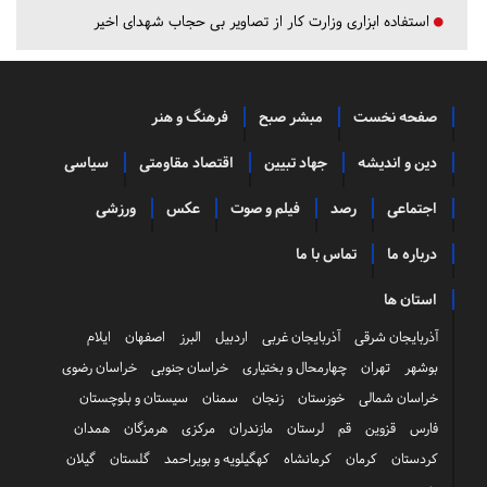
استفاده ابزاری وزارت کار از تصاویر بی حجاب شهدای اخیر
صفحه نخست
مبشر صبح
فرهنگ و هنر
دین و اندیشه
جهاد تبیین
اقتصاد مقاومتی
سیاسی
اجتماعی
رصد
فیلم و صوت
عکس
ورزشی
درباره ما
تماس با ما
استان ها
آذربایجان شرقی
آذربایجان غربی
اردبیل
البرز
اصفهان
ایلام
بوشهر
تهران
چهارمحال و بختیاری
خراسان جنوبی
خراسان رضوی
خراسان شمالی
خوزستان
زنجان
سمنان
سیستان و بلوچستان
فارس
قزوین
قم
لرستان
مازندران
مرکزی
هرمزگان
همدان
کردستان
کرمان
کرمانشاه
کهگیلویه و بویراحمد
گلستان
گیلان