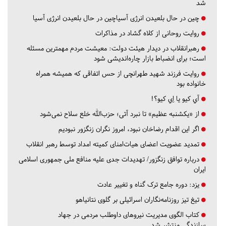
شد
چین در حال بلعیدن انرژی آسیاچین در حال بلعیدن انرژی آسیا
روایت روحانی از کلاه گشاد در مذاکرات
رهبرانقلاب در دیدار هیئت دولت: معیشت مردم مهمترین مسئله
است؛ برای انضباط بازار چاره‌اندیشی شود
روایت فرزند شهید طهرانچی از حس اتفاقی که همیشه همراه
خانواده بود
آي كيو يا اِي كيو؟!
از «یکشنبه عظیم» تا نبرد آتی؛ حزب‌الله خلع سلاح نمی‌شود
اگر این اقدام رضاخان نبود، امروز نگران زنگزور نبودیم
تمدید عضویت اعضای هیات‌امنای کمیته امداد توسط رهبر انقلاب
درباره توافق زنگزور/ تهدیدات جدی علیه منافع ملی جمهوری اسلامی
ایران
یزد:
دوره جامع ترک گناه و تغییر عادت
تیغ تیز روزنامه‌نگاران اسرائیلی بر گلوی نتانیاهو
کتاب الگوی مدیریت نیروهای داوطلب مردمی در جهاد
سازندگی منتشر شد