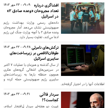
افشاگری درباره
09:09 - 23 مهر 1403
تعداد مجروحان «وعده صادق ۲»
در اسرائیل
داده‌های رسمی وزارت بهداشت رژیم
صهیونیستی نشان می‌دهد آمار مجروحان
وعده صادق ۲ با آنچه وزارت جنگ این رژیم
ادعا می‌کند، تفاوت بسیار دارد.
ترکش‌های نامرئی
09:48 - 22 مهر 1403
طوفان‌الاقصی بر زیرساخت‌های
سایبری اسرائیل
از سال گذشته و هم‌زمان با عملیات 7 اکتبر
در سرزمین‌های اشغالی گروه‌های هکری
همچون حنظله بارها به زیرساخت‌های
سایبری رژیم صهیونیستی حمله کرده و
اطلاعات آنها را در اختیار گرفته‌اند.
سردار قاآنی
09:41 - 22 مهر 1403
کجاست؟!
غیبت دو هفته‌ای سردار پُر‌افتخار اسلام،