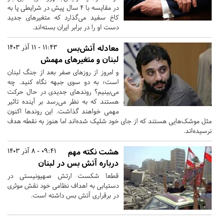
در مقایسه با 4 سال پیش در شرایطی پا به
کاخ سفید می‌گذارد که متغیرهای جدید
دست او را در برابر ایران بسته‌اند.
معادله آتش‌بس
11:43 - 11 آذر 1403
لبنان و متغیرهای مهمش
و امروز از روزهای صفر بعد از جنگ لبنان
است؛ به دو سوی جبهه نگاه کنید. چه
می‌بینیم؟ روندهای جدیدی در حال حرکت
هستند که به نظر می‌رسد بر آینده تاثیر
مهمی خواهند گذاشت. این روندها اکنون
مثل موشک‌هایی هستند که از جای خود شلیک شده‌اند‌ اما هنوز به نقطه هدف
نرسیده‌اند.
هشت نکته مهم
09:41 - 8 آذر 1403
درباره آتش بس در لبنان
قطعا شکست ارتش صهیونیستی در
دستیابی به اهداف نظامی خود نقش موثری
در برقراری آتش بس داشته است.