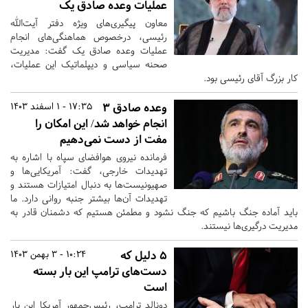
عملیات وعده صادق یک
معاون پیگیری‌های ویژه دفتر آیت‌الله
رئیسی، درخصوص هماهنگی‌های انجام
عملیات وعده صادق یک گفت: مدیریت
صحنه سیاسی و دیپلماتیک این عملیات،
کار بزرگ آقای رئیسی بود.
وعده صادق ۳
17:35 - 1 اسفند 1403
انجام خواهد شد/ این امکان را
مفت از دست نمی‌دهیم
فرمانده نیروی هوافضای سپاه با اشاره به
تهدیدات خارجی، گفت: آمریکایی‌ها و
صهیونیست‌ها به دنبال امتیازات هستند و
تهدیدات آن‌ها بیشتر جنبه روانی دارد. ما
باید آماده جنگ باشیم که جنگ نشود و مطمئن هستیم که دشمنان قادر به
مدیریت درگیری‌ها نیستند.
۵ دلیل که
10:24 - 3 بهمن 1403
دست‌های ترامپ این بار بسته
است
دونالد ترامپ، رئیس‌جمهور آمریکا این بار