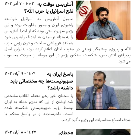
آتش‌بس موقت به
10:02 - 7 آذر 1403
نفع اسرائیل یا حزب الله؟
تحمیل آتش‌بس به اسرائیل خواسته
راهبردی ایران و محور مقاومت بوده و این
رژیم صهیونیستی بوده که از ابتدا آتش‌بس
را به منزله نرسیدن به اهداف راهبردی خود
همانند فروپاشی ساخت و توان رزمی حزب
الله و پیروزی چشمگیر زمینی در جنوب لبنان اعلام کرده بود؛ بنابراین اصل
پذیرفتن آتش بس، شکست سنگین رژیم در این مرحله از حوادث محسوب
می‌شود.
پاسخ ایران به
11:09 - 9 آبان 1403
صهیونیست‌ها چه مختصاتی باید
داشته باشد؟
با سخنان اخیر رهبر معظم انقلاب مشخص
شد ایشان از این که تابوی حمله به ایران
توسط رژیم صهیونیستی شکسته شده
است، ناخرسندند و بر پاسخ محکم با
هدف اصلاح محاسبات این رژیم تأکید کردند.
«خطای
11:27 - 8 آبان 1403