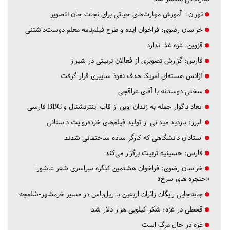
تهران:
آموزش مهارت‌های حیاتی برای نجات جان+تصویر
خراسان رضوی:
فراخوان ایده و طرح فیلم‌نامه معلم دوست‌داشتنی
قزوین:
غزه غذا ندارد
فارس:
گزارش تصویری از فعالان تربیتی در شیراز
آژانس هسته‌ای آمریکا هدف نفوذ سایبری قرار گرفت
سخنی دوستانه با آقای عراقچی
ابعاد ناگوار حمله به زندان اوین از قاب اینترنشنال و BBC فارسی
البرز:
بازدید میدانی از تولید فیلم‌های خرده‌روایت داستانی
استادان دانشگاهی که کارگر ساده ساختمانی شدند
فارس:
حسینیه تربیت برگزار می‌کند
خراسان رضوی:
فراخوان هشتمین کنگره سراسری شعر عاشورا
«حنجره های سرخ»
جابه‌جایی رایگان زائران اربعین با ریل‌باس در مسیر خرمشهر-شلمچه
قحطی در غزه؛ شکر کیلویی هزار دلار شد
غزه در حال مرگ است