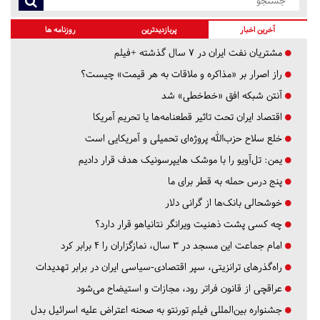
آخرین اخبار
پربازدیدترین
روزنامه ها
مشتریان نفت ایران در ۷ سال گذشته +فیلم
راز اصرار بر «مذاکره و ملاقات به هر قیمت» چیست؟
آنتن شبکه افق «خط‌خطی» شد
اقتصاد ایران تحت تاثیر قطعنامه‌ها یا تحریم‌ آمریکا
خلع سلاح حزب‌الله پروژه‌ای تحمیلی و آمریکایی است
یمن: تل‌آویو را با موشک هایپرسونیک هدف قرار دادیم
پنج درس‌ حمله به قطر برای ما
خوشحالی بانک‌ها از گرانی دلار
چه کسی پشت ذهنیت ویرانگر نتانیاهو قرار دارد؟
امام جماعت این مسجد در ۳ سال، نمازگزاران را ۴ برابر کرد
راه‌گذرهای ترانزیتی، سپر اقتصادی-سیاسی ایران در برابر تهدیدات
عراقچی از قانون فراتر رود، مجازات و استیضاح می‌شود
جشنواره بین‌المللی فیلم تورنتو به صحنه اعتراض علیه اسرائیل بدل