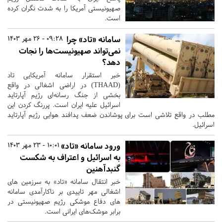
صهیونیستی آمریکا را به شدت نگران کرده
است.
سامانه «تاد» چرا
09:28 - 26 مهر 1403
نمی‌تواند صهیونیست‌ها را نجات
دهد؟
خبر استقرار سامانه آمریکایی تاد
(‏THAAD‏) در اراضی اشغالی در واقع
بخشی از جنگ رسانه‌ای رژیم آپارتاید
اسرائیل علیه ایران است. پررنگ کردن این
مطلب در واقع تلاشی است برای پوشاندن ضعف پدافند هوایی رژیم آپارتاید
اسرائیل.
ورود سامانه «تاد»
10:01 - 23 مهر 1403
به اسرائیل و اعتراف به شکست
گنبدآهنین
خبر انتقال سامانه «تاد» به سرزمین های
اشغالی مهر تاییدی بر ناکارآمدی سامانه
های دفاع موشکی رژیم صهیونیستی در
برابر موشک‌های ایرانی است.