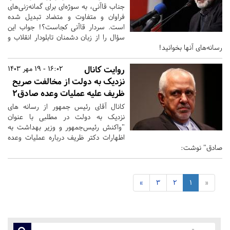
جناب قاآنی، به سوژه‌ای برای گمانه‌زنی‌های
فراوان و متفاوت و متضاد تبدیل شده
است. سردار قاآنی کجاست؟! جواب این
سؤال را از زبان دشمنان تابلودار انقلاب و
رسانه‌های آنها بخوانید!
روایت کانال
16:02 - 19 مهر 1403
نزدیک به دولت از مخالفت صریح
ظریف علیه عملیات وعده صادق۲
کانال آقای رئیس جمهور از رسانه های
نزدیک به دولت در مطلبی با عنوان
"واکنش رئیس‌جمهور و وزیر بهداشت به
اظهارات دکتر ظریف درباره عملیات وعده
صادق" نوشت:
»
3
2
1
«