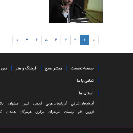
»
7
6
5
4
3
2
1
«
صفحه نخست
مبشر صبح
فرهنگ و هنر
دین 
تماس با ما
استان ها
آذربایجان شرقی
آذربایجان غربی
اردبیل
البرز
اصفهان
ایلا
قزوین
قم
لرستان
مازندران
مرکزی
هرمزگان
همدان
کر