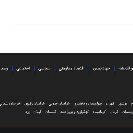
و اندیشه
جهاد تبیین
اقتصاد مقاومتی
سیاسی
اجتماعی
رصد
م
بوشهر
تهران
چهارمحال و بختیاری
خراسان جنوبی
خراسان رضوی
خراسان شمالی
دستان
کرمان
کرمانشاه
کهگیلویه و بویراحمد
گلستان
گیلان
یزد