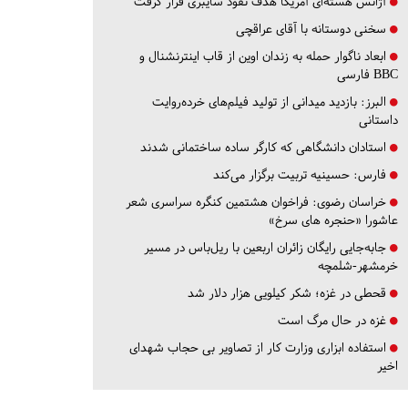
آژانس هسته‌ای آمریکا هدف نفوذ سایبری قرار گرفت
سخنی دوستانه با آقای عراقچی
ابعاد ناگوار حمله به زندان اوین از قاب اینترنشنال و
BBC فارسی
البرز:
بازدید میدانی از تولید فیلم‌های خرده‌روایت
داستانی
استادان دانشگاهی که کارگر ساده ساختمانی شدند
فارس:
حسینیه تربیت برگزار می‌کند
خراسان رضوی:
فراخوان هشتمین کنگره سراسری شعر
عاشورا «حنجره های سرخ»
جابه‌جایی رایگان زائران اربعین با ریل‌باس در مسیر
خرمشهر-شلمچه
قحطی در غزه؛ شکر کیلویی هزار دلار شد
غزه در حال مرگ است
استفاده ابزاری وزارت کار از تصاویر بی حجاب شهدای
اخیر