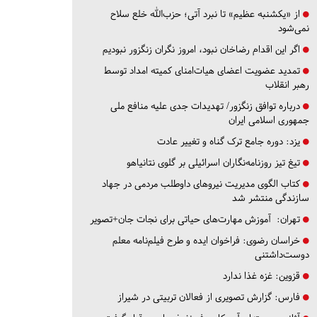
از «یکشنبه عظیم» تا نبرد آتی؛ حزب‌الله خلع سلاح
نمی‌شود
اگر این اقدام رضاخان نبود، امروز نگران زنگزور نبودیم
تمدید عضویت اعضای هیات‌امنای کمیته امداد توسط
رهبر انقلاب
درباره توافق زنگزور/ تهدیدات جدی علیه منافع ملی
جمهوری اسلامی ایران
یزد:
دوره جامع ترک گناه و تغییر عادت
تیغ تیز روزنامه‌نگاران اسرائیلی بر گلوی نتانیاهو
کتاب الگوی مدیریت نیروهای داوطلب مردمی در جهاد
سازندگی منتشر شد
تهران:
آموزش مهارت‌های حیاتی برای نجات جان+تصویر
خراسان رضوی:
فراخوان ایده و طرح فیلم‌نامه معلم
دوست‌داشتنی
قزوین:
غزه غذا ندارد
فارس:
گزارش تصویری از فعالان تربیتی در شیراز