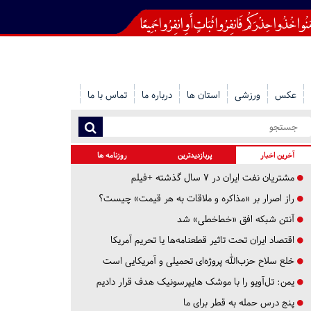
عکس
ورزشی
استان ها
درباره ما
تماس با ما
آخرین اخبار
پربازدیدترین
روزنامه ها
مشتریان نفت ایران در ۷ سال گذشته +فیلم
راز اصرار بر «مذاکره و ملاقات به هر قیمت» چیست؟
آنتن شبکه افق «خط‌خطی» شد
اقتصاد ایران تحت تاثیر قطعنامه‌ها یا تحریم‌ آمریکا
خلع سلاح حزب‌الله پروژه‌ای تحمیلی و آمریکایی است
یمن: تل‌آویو را با موشک هایپرسونیک هدف قرار دادیم
پنج درس‌ حمله به قطر برای ما