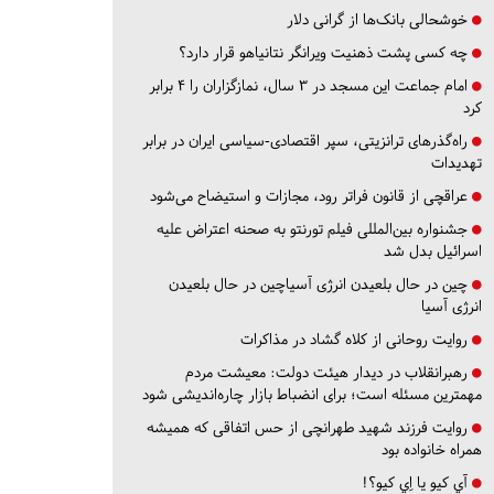
خوشحالی بانک‌ها از گرانی دلار
چه کسی پشت ذهنیت ویرانگر نتانیاهو قرار دارد؟
امام جماعت این مسجد در ۳ سال، نمازگزاران را ۴ برابر
کرد
راه‌گذرهای ترانزیتی، سپر اقتصادی-سیاسی ایران در برابر
تهدیدات
عراقچی از قانون فراتر رود، مجازات و استیضاح می‌شود
جشنواره بین‌المللی فیلم تورنتو به صحنه اعتراض علیه
اسرائیل بدل شد
چین در حال بلعیدن انرژی آسیاچین در حال بلعیدن
انرژی آسیا
روایت روحانی از کلاه گشاد در مذاکرات
رهبرانقلاب در دیدار هیئت دولت: معیشت مردم
مهمترین مسئله است؛ برای انضباط بازار چاره‌اندیشی شود
روایت فرزند شهید طهرانچی از حس اتفاقی که همیشه
همراه خانواده بود
آي كيو يا اِي كيو؟!