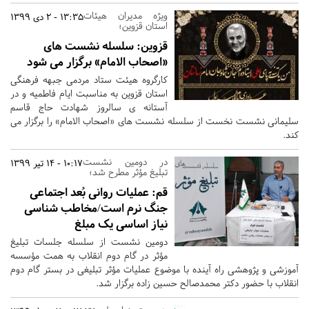
ویژه مدیران هیئات
13:35 - 2 دی 1399
استان قزوین؛
قزوین:
سلسله نشست های
«اصحاب الامام» برگزار می شود
کارگروه هیئت ستاد مردمی جبهه فرهنگی
استان قزوین به مناسبت ایام فاطمیه و در
آستانه ی سالروز شهادت حاج قاسم
سلیمانی نشست نخست از سلسله نشست های «اصحاب الامام» را برگزار می
کند.
در دومین نشست
10:17 - 14 تیر 1399
تبلیغ مؤثر مطرح شد؛
قم:
عملیات روانی بُعد اجتماعی
جنگ نرم است/مخاطب شناسی
نیاز اساسی یک مبلغ
دومین نشست از سلسله جلسات تبلیغ
مؤثر در گام دوم انقلاب به همت مؤسسه
آموزشی و پژوهشی راه آینده با موضوع عملیات مؤثر تبلیغی در بستر گام دوم
انقلاب با حضور دکتر محمدصالح حسین زاده برگزار شد.