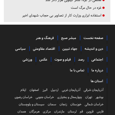
غزه در حال مرگ است
استفاده ابزاری وزارت کار از تصاویر بی حجاب شهدای اخیر
صفحه نخست
مبشر صبح
فرهنگ و هنر
دین و اندیشه
جهاد تبیین
اقتصاد مقاومتی
سیاسی
اجتماعی
رصد
فیلم و صوت
عکس
ورزشی
درباره ما
تماس با ما
استان ها
آذربایجان شرقی
آذربایجان غربی
اردبیل
البرز
اصفهان
ایلام
بوشهر
تهران
چهارمحال و بختیاری
خراسان جنوبی
خراسان رضوی
خراسان شمالی
خوزستان
زنجان
سمنان
سیستان و بلوچستان
فارس
قزوین
قم
لرستان
مازندران
مرکزی
هرمزگان
همدان