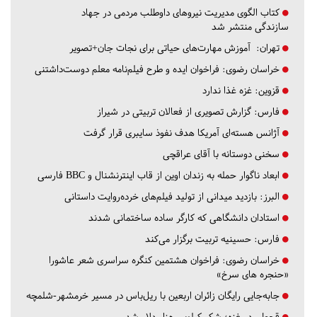
کتاب الگوی مدیریت نیروهای داوطلب مردمی در جهاد
سازندگی منتشر شد
تهران:
آموزش مهارت‌های حیاتی برای نجات جان+تصویر
خراسان رضوی:
فراخوان ایده و طرح فیلم‌نامه معلم دوست‌داشتنی
قزوین:
غزه غذا ندارد
فارس:
گزارش تصویری از فعالان تربیتی در شیراز
آژانس هسته‌ای آمریکا هدف نفوذ سایبری قرار گرفت
سخنی دوستانه با آقای عراقچی
ابعاد ناگوار حمله به زندان اوین از قاب اینترنشنال و BBC فارسی
البرز:
بازدید میدانی از تولید فیلم‌های خرده‌روایت داستانی
استادان دانشگاهی که کارگر ساده ساختمانی شدند
فارس:
حسینیه تربیت برگزار می‌کند
خراسان رضوی:
فراخوان هشتمین کنگره سراسری شعر عاشورا
«حنجره های سرخ»
جابه‌جایی رایگان زائران اربعین با ریل‌باس در مسیر خرمشهر-شلمچه
قحطی در غزه؛ شکر کیلویی هزار دلار شد