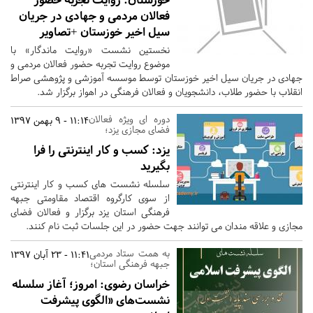
فعالان مردمی و جهادی در جریان
سیل اخیر خوزستان +تصاویر
نخستین نشست «روایت ماندگار» با
موضوع روایت تجربه حضور فعالان مردمی و
جهادی در جریان سیل اخیر خوزستان توسط موسسه آموزشی و پژوهشی صراط
انقلاب با حضور طلاب، دانشجویان و فعالان فرهنگی در اهواز برگزار شد.
دوره ای ویژه فعالان
11:14 - 9 بهمن 1397
فضای مجازی یزد؛
یزد:
کسب و کار اینترنتی را فرا
بگیرید
سلسله نشست های کسب و کار اینترنتی
از سوی کارگروه اقتصاد مقاومتی جبهه
فرهنگی استان یزد برگزار و فعالان فضای
مجازی و علاقه مندان می توانند جهت حضور در این جلسات ثبت نام کنند.
به همت ستاد مردمی
11:41 - 23 آبان 1397
جبهه فرهنگی استان؛
خراسان رضوی:
امروز؛ آغاز سلسله
نشست‌های «الگوی پیشرفت