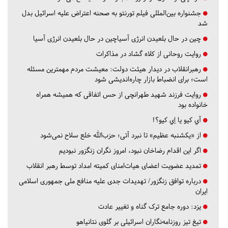
جشنواره بین‌المللی فیلم تورنتو به صحنه اعتراض علیه اسرائیل بدل
شد
چین در حال بلعیدن انرژی آسیاچین در حال بلعیدن انرژی آسیا
روایت روحانی از کلاه گشاد در مذاکرات
رهبرانقلاب در دیدار هیئت دولت: معیشت مردم مهمترین مسئله
است؛ برای انضباط بازار چاره‌اندیشی شود
روایت فرزند شهید طهرانچی از حس اتفاقی که همیشه همراه
خانواده بود
آي كيو يا اِي كيو؟!
از «یکشنبه عظیم» تا نبرد آتی؛ حزب‌الله خلع سلاح نمی‌شود
اگر این اقدام رضاخان نبود، امروز نگران زنگزور نبودیم
تمدید عضویت اعضای هیات‌امنای کمیته امداد توسط رهبر انقلاب
درباره توافق زنگزور/ تهدیدات جدی علیه منافع ملی جمهوری اسلامی
ایران
یزد:
دوره جامع ترک گناه و تغییر عادت
تیغ تیز روزنامه‌نگاران اسرائیلی بر گلوی نتانیاهو