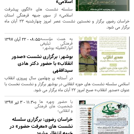
اسلامی»
سلسله نشست های «الگوی پیشرفت
اسلامی» از سوی جبهه فرهنگی استان
خراسان رضوی برگزار و نخستین نشست عصر امروز چهارشنبه 23 آبان ماه
برگزار می شود.
به همت مؤسسه
08:55 - 22 آبان 1397
فرهنگی تبلیغی
انوارالعقیله بوشهر؛
بوشهر:
برگزاری نشست «صدور
انقلاب» با حضور دکتر هادی
سیدافقهی
در آستانه ی چهلمین سال پیروزی انقلاب
اسلامی سلسله نشست های حوزه انقلابی در بوشهر برگزار و نشست نخست با
عنوان «صدور انقلاب» صبح امروز 22 آبان ماه برگزار می شود.
با حضور چهره ها و
11:30 - 3 تیر 1397
شخصیت های فرهنگی
و انقلابی؛
خراسان رضوی:
برگزاری سلسله
نشست های «معرفت حضور» در
خیمه انتظار مشهد