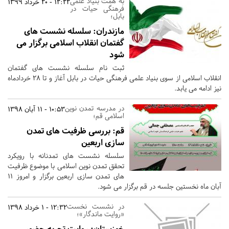
به همت بنیاد علمی
12:22 - 20 خرداد 1399
فرهنگی حیات در
بابل؛
مازندران:
سلسله نشست های
گفتمان انقلاب اسلامی برگزار می
شود
ثبت نام سلسله نشست های گفتمان
انقلاب اسلامی از سوی بنیاد علمی فرهنگی حیات در بابل آغاز و تا 28 خردادماه
نیز ادامه می یابد.
در مدرسه تمدن نوین
10:53 - 11 آبان 1398
اسلامی قم؛
قم:
بررسی ظرفیت های تمدن
سازی اربعین
سلسله نشست های تمدنانه با رویکرد
تحقق تمدن نوین اسلامی با موضوع ظرفیت
های تمدن سازی اربعین برگزار و امروز 11
آبان ماه نخستین جلسه در قم برگزار می شود.
در نشست نخست
12:32 - 1 خرداد 1398
«روایت ماندگار»؛
خوزستان:
روایت تجربه حضور