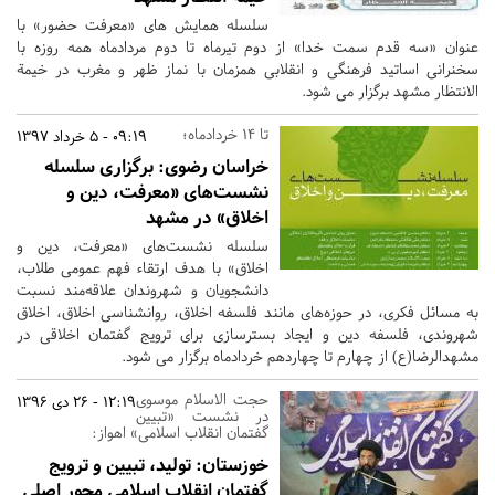
سلسله همایش های «معرفت حضور» با
عنوان «سه قدم سمت خدا» از دوم تیرماه تا دوم مردادماه همه روزه با
سخنرانی اساتید فرهنگی و انقلابی همزمان با نماز ظهر و مغرب در خیمة
الانتظار مشهد برگزار می شود.
تا 14 خردادماه؛
09:19 - 5 خرداد 1397
خراسان رضوی:
برگزاری سلسله
نشست‌های «معرفت، دین و
اخلاق» در مشهد
سلسله نشست‌های «معرفت، دین و
اخلاق» با هدف ارتقاء فهم عمومی طلاب،
دانشجویان و شهروندان علاقه‌مند نسبت
به مسائل فکری، در حوزه‌های مانند فلسفه اخلاق، روانشناسی اخلاق، اخلاق
شهروندی، فلسفه دین و ایجاد بسترسازی برای ترویج گفتمان اخلاقی در
مشهدالرضا(ع) از چهارم تا چهاردهم خردادماه برگزار می شود.
حجت الاسلام موسوی
12:19 - 26 دی 1396
در نشست «تبیین
گفتمان انقلاب اسلامی» اهواز:
خوزستان:
تولید، تبیین و ترویج
گفتمان انقلاب اسلامی محور اصلی