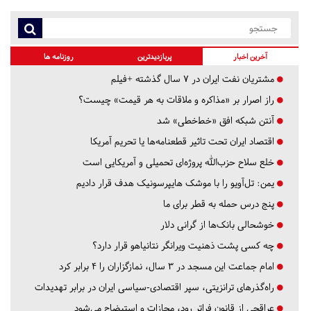
آخرین اخبار
پربازدیدترین
روزنامه ها
مشتریان نفت ایران در ۷ سال گذشته +فیلم
راز اصرار بر «مذاکره و ملاقات به هر قیمت» چیست؟
آنتن شبکه افق «خط‌خطی» شد
اقتصاد ایران تحت تاثیر قطعنامه‌ها یا تحریم‌ آمریکا
خلع سلاح حزب‌الله پروژه‌ای تحمیلی و آمریکایی است
یمن: تل‌آویو را با موشک هایپرسونیک هدف قرار دادیم
پنج درس‌ حمله به قطر برای ما
خوشحالی بانک‌ها از گرانی دلار
چه کسی پشت ذهنیت ویرانگر نتانیاهو قرار دارد؟
امام جماعت این مسجد در ۳ سال، نمازگزاران را ۴ برابر کرد
راه‌گذرهای ترانزیتی، سپر اقتصادی-سیاسی ایران در برابر تهدیدات
عراقچی از قانون فراتر رود، مجازات و استیضاح می‌شود