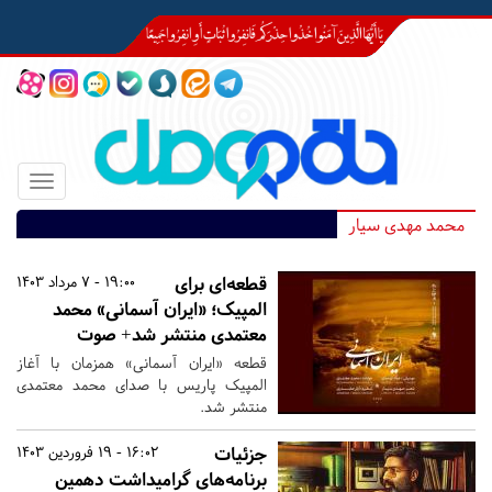
Toggle
igation
محمد مهدی سیار
قطعه‌ای برای
19:00 - 7 مرداد 1403
المپیک؛ «ایران آسمانی» محمد
معتمدی منتشر شد+ صوت
قطعه «ایران آسمانی» همزمان با آغاز
المپیک پاریس با صدای محمد معتمدی
منتشر شد.
جزئیات
16:02 - 19 فروردین 1403
برنامه‌های گرامیداشت دهمین