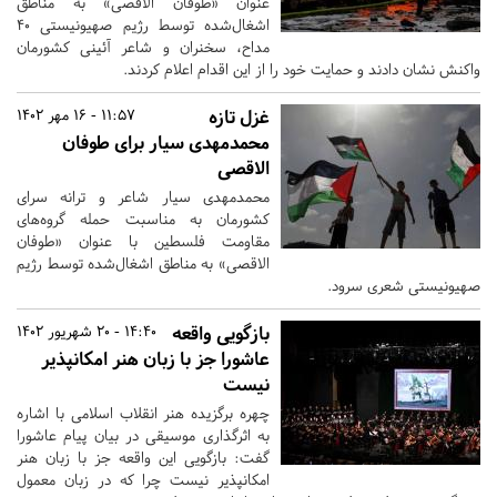
عنوان «طوفان الاقصی» به مناطق
اشغال‌شده توسط رژیم صهیونیستی 40
مداح، سخنران و شاعر آئینی کشورمان
واکنش نشان دادند و حمایت خود را از این اقدام اعلام کردند.
غزل تازه
11:57 - 16 مهر 1402
محمدمهدی سیار برای طوفان
الاقصی
محمدمهدی سیار شاعر و ترانه سرای
کشورمان به مناسبت حمله گروه‌های
مقاومت فلسطین با عنوان «طوفان
الاقصی» به مناطق اشغال‌شده توسط رژیم
صهیونیستی شعری سرود.
بازگویی واقعه
14:40 - 20 شهریور 1402
عاشورا جز با زبان هنر امکانپذیر
نیست
چهره برگزیده هنر انقلاب اسلامی با اشاره
به اثرگذاری موسیقی در بیان پیام عاشورا
گفت: بازگویی این واقعه جز با زبان هنر
امکانپذیر نیست چرا که در زبان معمول