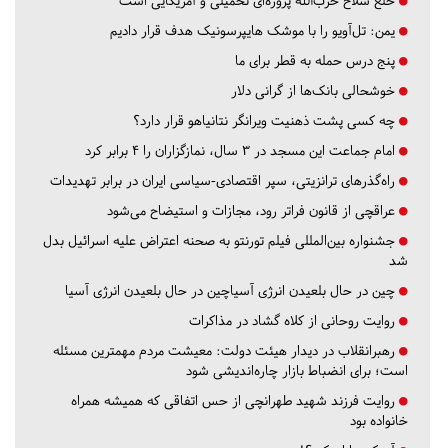
خلع سلاح حزب‌الله پروژه‌ای تحمیلی و آمریکایی است
یمن: تل‌آویو را با موشک هایپرسونیک هدف قرار دادیم
پنج درس‌ حمله به قطر برای ما
خوشحالی بانک‌ها از گرانی دلار
چه کسی پشت ذهنیت ویرانگر نتانیاهو قرار دارد؟
امام جماعت این مسجد در ۳ سال، نمازگزاران را ۴ برابر کرد
راه‌گذرهای ترانزیتی، سپر اقتصادی-سیاسی ایران در برابر تهدیدات
عراقچی از قانون فراتر رود، مجازات و استیضاح می‌شود
جشنواره بین‌المللی فیلم تورنتو به صحنه اعتراض علیه اسرائیل بدل
شد
چین در حال بلعیدن انرژی آسیاچین در حال بلعیدن انرژی آسیا
روایت روحانی از کلاه گشاد در مذاکرات
رهبرانقلاب در دیدار هیئت دولت: معیشت مردم مهمترین مسئله
است؛ برای انضباط بازار چاره‌اندیشی شود
روایت فرزند شهید طهرانچی از حس اتفاقی که همیشه همراه
خانواده بود