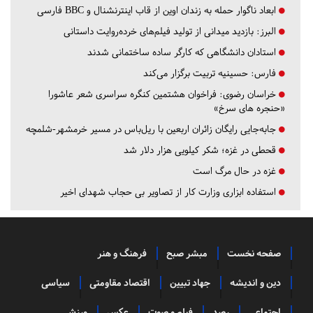
ابعاد ناگوار حمله به زندان اوین از قاب اینترنشنال و BBC فارسی
البرز:
بازدید میدانی از تولید فیلم‌های خرده‌روایت داستانی
استادان دانشگاهی که کارگر ساده ساختمانی شدند
فارس:
حسینیه تربیت برگزار می‌کند
خراسان رضوی:
فراخوان هشتمین کنگره سراسری شعر عاشورا
«حنجره های سرخ»
جابه‌جایی رایگان زائران اربعین با ریل‌باس در مسیر خرمشهر-شلمچه
قحطی در غزه؛ شکر کیلویی هزار دلار شد
غزه در حال مرگ است
استفاده ابزاری وزارت کار از تصاویر بی حجاب شهدای اخیر
صفحه نخست
مبشر صبح
فرهنگ و هنر
دین و اندیشه
جهاد تبیین
اقتصاد مقاومتی
سیاسی
اجتماعی
رصد
فیلم و صوت
عکس
ورزشی