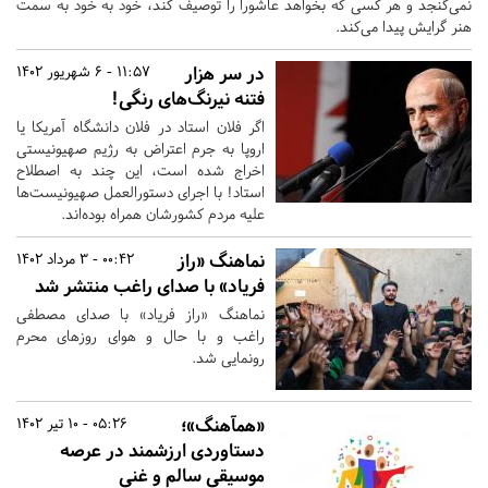
نمی‌گنجد و هر کسی که بخواهد عاشورا را توصیف کند، خود به خود به سمت
هنر گرایش پیدا می‌کند.
در سر هزار
11:57 - 6 شهریور 1402
فتنه نیرنگ‌های رنگی!
اگر فلان استاد در فلان دانشگاه آمریکا یا
اروپا به جرم اعتراض به رژیم صهیونیستی
اخراج شده است، این چند به اصطلاح
استاد! با اجرای دستورالعمل صهیونیست‌ها
علیه مردم کشورشان همراه بوده‌اند.
نماهنگ «راز
00:42 - 3 مرداد 1402
فریاد» با صدای راغب منتشر شد
نماهنگ «راز فریاد» با صدای مصطفی
راغب و با حال و هوای روزهای محرم
رونمایی شد.
«همآهنگ»؛
05:26 - 10 تیر 1402
دستاوردی ارزشمند در عرصه
موسیقی سالم و غنی