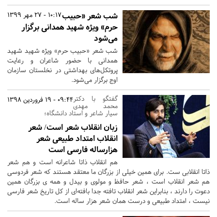
شب شعر «حبیب
10:17 - 27 مهر 1399
حرم» ویژه شهید همدانی برگزار
می‌شود
شب شعر «حبیب حرم» ویژه شهید شهید
همدانی با حضور شاعران و رعایت
پروتکل‌های بهداشتی در نخلستان سازمان
اوج برگزار می‌شود.
گفتگو با دکتر
09:44 - 19 فروردین 1398
محمد مهدی
سیار شاعر و استاد دانشگاه؛
زبان انقلاب شعر است/ شعر
انقلاب امتداد طبیعی شعر
هزارساله فارسی است
هم انقلاب ذاتا شاعرانه است و هم شعر
ذاتا انقلابی ست. برای همین خیلی از بزرگان ما معتقد هستند که شعر فردوسی
هم شعر انقلاب است ، شعر حافظ و مولوی و بیدل و همه ی بزرگان همین
دعوت را دارند ، بنابراین شعر انقلاب تافته جدا بافته‌ای از کل تاریخ شعر فارسی
نیست ، امتداد طبیعی و درست همان شعر هزار ساله است.