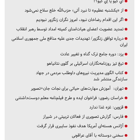
آي كيو يا اِي كيو؟!
از «یکشنبه عظیم» تا نبرد آتی؛ حزب‌الله خلع سلاح نمی‌شود
اگر این اقدام رضاخان نبود، امروز نگران زنگزور نبودیم
تمدید عضویت اعضای هیات‌امنای کمیته امداد توسط رهبر انقلاب
درباره توافق زنگزور/ تهدیدات جدی علیه منافع ملی جمهوری اسلامی
ایران
یزد:
دوره جامع ترک گناه و تغییر عادت
تیغ تیز روزنامه‌نگاران اسرائیلی بر گلوی نتانیاهو
کتاب الگوی مدیریت نیروهای داوطلب مردمی در جهاد
سازندگی منتشر شد
تهران:
آموزش مهارت‌های حیاتی برای نجات جان+تصویر
خراسان رضوی:
فراخوان ایده و طرح فیلم‌نامه معلم دوست‌داشتنی
قزوین:
غزه غذا ندارد
فارس:
گزارش تصویری از فعالان تربیتی در شیراز
آژانس هسته‌ای آمریکا هدف نفوذ سایبری قرار گرفت
سخنی دوستانه با آقای عراقچی