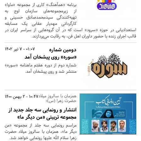
برنامه «همآهنگ» کاری از مجموعه «ماوا»
از زیرمجموعه‌های سازمان اوج به
تهیه‌کنندگی سیدمحمدصادق حسینی و
کارگردانی مهدیار عقابی یک مسابقه
استعدادیابی در حوزه «سرود» است که در آن گروه‌هایی از سراسر ایران در
قالب اجرای زنده با حضور داوران اهل فن، به رقابت می‌پردازند.
دومین شماره
01:07 - 7 تیر 1402
«سوره» روی پیشخان آمد
شماره دوم از دوره هفتم ماهنامه «سوره»
منتشر شد و روی پیشخان آمد.
همزمان با سالروز میلاد
10:47 - 2 بهمن 1400
حضرت زهرا (س)؛
انتشار و رونمایی سه جلد جدید از
مجموعه تربیتی «من دیگر ما»
مراسم رونمایی سه جلد از مجموعه «من
دیگر ما»، همزمان با سالروز میلاد حضرت
زهرا سلام الله علیها رونمایی خواهد شد.