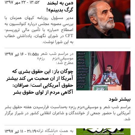
«من به لبخند
13:52 - 22 مهر 1397
گرگ بدبینم»!
مدیر مسؤول روزنامه کیهان همزمان با
بررسی مصوبه مجلس درباره کنوانسیون به
اصطلاح «مبارزه با تأمین مالی تروریسم-
CFT در شورای نگهبان، یادداشتی خطاب
به این شورا نوشت.
در مراسم شب شعر و
11:55 - 16 تیر 1397
موسیقی«بزم رزم»
مطرح شد:
چوگان باز: این حقوق بشری که
آمریکا از ان صحبت می کند بیشتر
حقوق آمریکایی است/ صرافان:
آگاهی مردم از لوای حقوق بشر
بیشتر شود
مراسم شب شعر و موسیقی«بزم رزم» به‌مناسبت فرارسیدن هفته حقوق بشر
آمریکایی با حضور جمعی از خوانندگان و شاعران انقلابی کشور در شیراز برگزار
شد.
به همت «باشگاه ترانه
21:19 - 11 تیر 1397