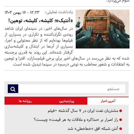
سوم می‌پردازد.
یادداشت تحلیلی؛
12:23 - 16 بهمن 1403
«آنتیک»؛ کلیشه، کلیشه، توهین!
در سال‌های اخیر، در سینمای ایران شاهد
روندی نگران‌کننده و تکراری در بسیاری از
فیلم‌ها بوده‌ایم که از نظر محتوایی و اجرا،
بسیاری از آن‌ها در ابتذال و کلیشه‌سازی
گرفتار شده‌اند. این روند به قدری برجسته
شده که به نظر می‌رسد در سال‌های اخیر برای برخی فیلم‌سازان، افترا و توهین
به اعتقادات و شعور محاطب به نوعی «رسم» در سینما تبدیل شده است.
آخرین اخبار
پربازدیدترین
روزنامه ها
مشتریان نفت ایران در ۷ سال گذشته +فیلم
راز اصرار بر «مذاکره و ملاقات به هر قیمت» چیست؟
آنتن شبکه افق «خط‌خطی» شد