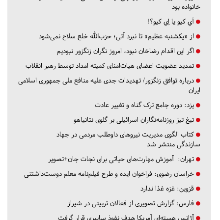
خانواده بود
آي كيو يا اِي كيو؟!
از «یکشنبه عظیم» تا نبرد آتی؛ حزب‌الله خلع سلاح نمی‌شود
اگر این اقدام رضاخان نبود، امروز نگران زنگزور نبودیم
تمدید عضویت اعضای هیات‌امنای کمیته امداد توسط رهبر انقلاب
درباره توافق زنگزور/ تهدیدات جدی علیه منافع ملی جمهوری اسلامی
ایران
یزد:
دوره جامع ترک گناه و تغییر عادت
تیغ تیز روزنامه‌نگاران اسرائیلی بر گلوی نتانیاهو
کتاب الگوی مدیریت نیروهای داوطلب مردمی در جهاد
سازندگی منتشر شد
تهران:
آموزش مهارت‌های حیاتی برای نجات جان+تصویر
خراسان رضوی:
فراخوان ایده و طرح فیلم‌نامه معلم دوست‌داشتنی
قزوین:
غزه غذا ندارد
فارس:
گزارش تصویری از فعالان تربیتی در شیراز
آژانس هسته‌ای آمریکا هدف نفوذ سایبری قرار گرفت