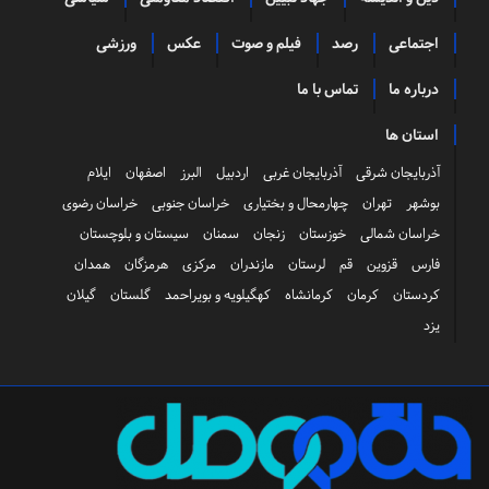
اجتماعی
رصد
فیلم و صوت
عکس
ورزشی
درباره ما
تماس با ما
استان ها
آذربایجان شرقی
آذربایجان غربی
اردبیل
البرز
اصفهان
ایلام
بوشهر
تهران
چهارمحال و بختیاری
خراسان جنوبی
خراسان رضوی
خراسان شمالی
خوزستان
زنجان
سمنان
سیستان و بلوچستان
فارس
قزوین
قم
لرستان
مازندران
مرکزی
هرمزگان
همدان
کردستان
کرمان
کرمانشاه
کهگیلویه و بویراحمد
گلستان
گیلان
یزد