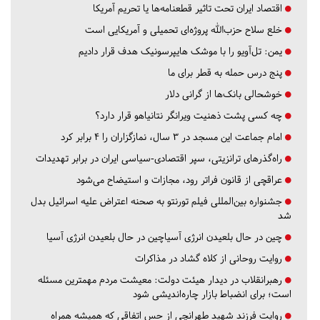
اقتصاد ایران تحت تاثیر قطعنامه‌ها یا تحریم‌ آمریکا
خلع سلاح حزب‌الله پروژه‌ای تحمیلی و آمریکایی است
یمن: تل‌آویو را با موشک هایپرسونیک هدف قرار دادیم
پنج درس‌ حمله به قطر برای ما
خوشحالی بانک‌ها از گرانی دلار
چه کسی پشت ذهنیت ویرانگر نتانیاهو قرار دارد؟
امام جماعت این مسجد در ۳ سال، نمازگزاران را ۴ برابر کرد
راه‌گذرهای ترانزیتی، سپر اقتصادی-سیاسی ایران در برابر تهدیدات
عراقچی از قانون فراتر رود، مجازات و استیضاح می‌شود
جشنواره بین‌المللی فیلم تورنتو به صحنه اعتراض علیه اسرائیل بدل
شد
چین در حال بلعیدن انرژی آسیاچین در حال بلعیدن انرژی آسیا
روایت روحانی از کلاه گشاد در مذاکرات
رهبرانقلاب در دیدار هیئت دولت: معیشت مردم مهمترین مسئله
است؛ برای انضباط بازار چاره‌اندیشی شود
روایت فرزند شهید طهرانچی از حس اتفاقی که همیشه همراه