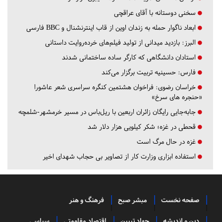
سخنی دوستانه با آقای عراقچی
ابعاد ناگوار حمله به زندان اوین از قاب اینترنشنال و BBC فارسی
البرز:
بازدید میدانی از تولید فیلم‌های خرده‌روایت داستانی
استادان دانشگاهی که کارگر ساده ساختمانی شدند
فارس:
حسینیه تربیت برگزار می‌کند
خراسان رضوی:
فراخوان هشتمین کنگره سراسری شعر عاشورا
«حنجره های سرخ»
جابه‌جایی رایگان زائران اربعین با ریل‌باس در مسیر خرمشهر-شلمچه
قحطی در غزه؛ شکر کیلویی هزار دلار شد
غزه در حال مرگ است
استفاده ابزاری وزارت کار از تصاویر بی حجاب شهدای اخیر
صفحه نخست
مبشر صبح
فرهنگ و هنر
دین و اندیشه
جهاد تبیین
اقتصاد مقاومتی
سیاسی